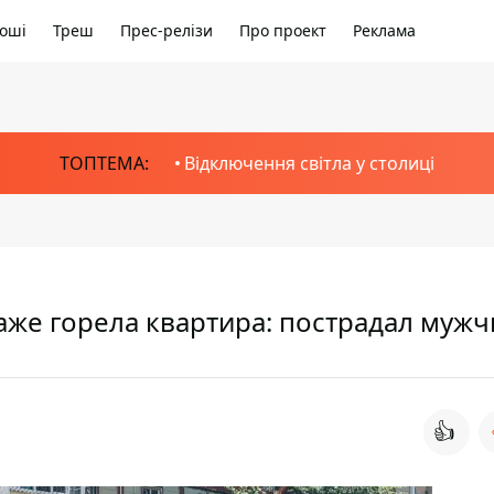
оші
Треш
Прес-релізи
Про проект
Реклама
ТОПТЕМА:
Відключення світла у столиці
таже горела квартира: пострадал муж
👍