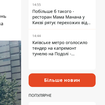
Пантелеєв
14:55
Побільше б такого -
онь
ресторан Мама Манана у
Києві рятує перехожих від
на
спеки
14:44
Київське метро оголосило
тендер на капремонт
тунелю на Подолі -
триватиме майже два роки
Більше новин
ПОПУЛЯРНЕ