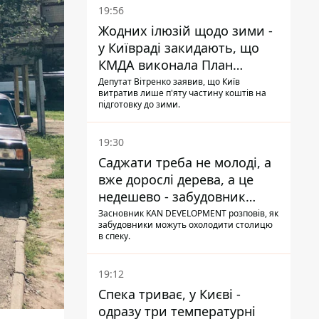
19:56
Жодних ілюзій щодо зими -
у Київраді закидають, що
КМДА виконала План
стійкості на 20%
Депутат Вітренко заявив, що Київ
витратив лише п'яту частину коштів на
підготовку до зими.
19:30
Саджати треба не молоді, а
вже дорослі дерева, а це
недешево - забудовник
Ніконов
Засновник KAN DEVELOPMENT розповів, як
забудовники можуть охолодити столицю
в спеку.
19:12
Спека триває, у Києві -
одразу три температурні