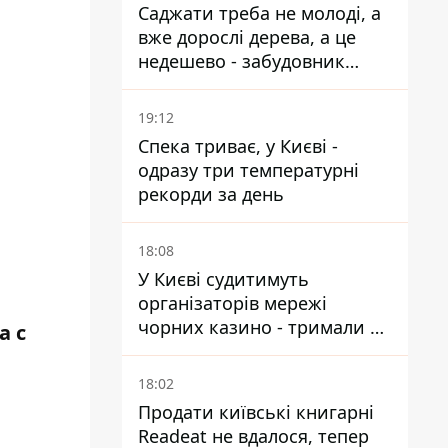
Саджати треба не молоді, а
вже дорослі дерева, а це
недешево - забудовник
Ніконов
19:12
Спека триває, у Києві -
одразу три температурні
рекорди за день
18:08
У Києві судитимуть
організаторів мережі
чорних казино - тримали 39
а с
закладів
18:02
Продати київські книгарні
Readeat не вдалося, тепер