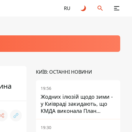
RU
КИЇВ: ОСТАННІ НОВИНИ
чина
19:56
Жодних ілюзій щодо зими -
у Київраді закидають, що
КМДА виконала План
стійкості на 20%
19:30