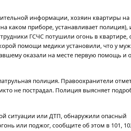
арительной информации, хозяин квартиры на
и на каком приборе, устанавливает полиция), 
отрудники ГСЧС потушили огонь в квартире,
скорой помощи медики установили, что у му
адавшему оказали на месте первую помощь и 
 патрульная полиция. Правоохранители отме
икто не пострадал. Полиция выясняет подро
ой ситуации или ДТП, обнаружили опасный
гонь или поджог, сообщите об этом в 101, 102