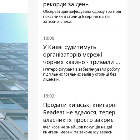
рекорди за день
Обсерваторія зафіксувала одразу три нові
показники в столиці 6 серпня на тлі
затяжної спеки.
18:08
У Києві судитимуть
організаторів мережі
чорних казино - тримали 39
закладів
П'ятеро фігурантів забезпечували роботу
підпільних гральних залів у столиці без
ліцензій.
18:02
Продати київські книгарні
Readeat не вдалося, тепер
власник їх просто закриє
Феліксов не знайшов покупців на дві
книгарні мережі та закриє їх у вересні.