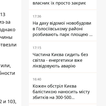
власник їх просто закриє
 13
17:36
из-за
На даху відомої новобудови
в Голосіївському районі
 однако
розбивають парк площею в
жчины
гектар
отвезли
17:15
Частина Києва сидить без
світла - енергетики вже
тили,
ліквідовують аварію
бности
16:40
Кожен обстріл Києва
балістикою наносить місту
збитків на 300-500
 и 103,
мільйонів - Петро