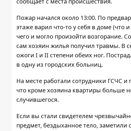
сообщает с места происшествия.
Пожар начался около 13:00. По предв
этаже варил что-то у себя в доме (что 
чего и могло произойти возгорание. С
сам хозяин жилья получил травмы. В 
ожоги І и ІІ степени обеих ног. Постр
в одну из городских больниц.
На месте работали сотрудники ГСЧС и
что кроме хозяина квартиры больше н
случившегося.
Если вы стали свидетелем чрезвычайн
предмет, бездыханное тело, заметили о