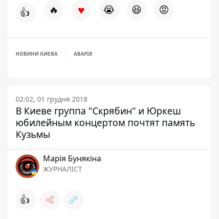
♥
🔥
😭
😆
😡
👍
НОВИНИ КИЄВА
АВАРІЯ
02:02, 01 грудня 2018
В Киеве группа "Скрябин" и Юркеш
юбилейным концертом почтят память
Кузьмы
Марія Бунякіна
ЖУРНАЛІСТ
👍