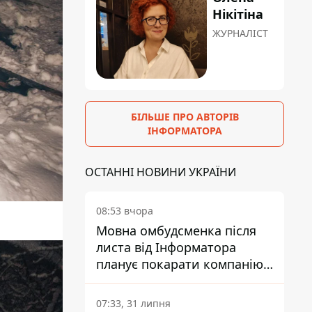
Нікітіна
ЖУРНАЛІСТ
БІЛЬШЕ ПРО АВТОРІВ
ІНФОРМАТОРА
ОСТАННІ НОВИНИ УКРАЇНИ
08:53 вчора
Мовна омбудсменка після
листа від Інформатора
планує покарати компанію-
підрядника ПриватБанку
07:33, 31 липня