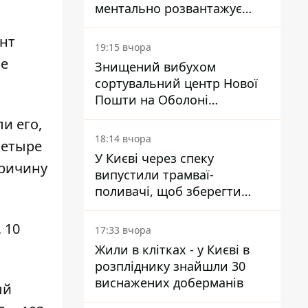
ментально розвантажує
акула
нт
19:15 вчора
не
Знищений вибухом
сортувальний центр Нової
Пошти на Оболоні
запрацював - видають
и его,
посилки
18:14 вчора
четыре
У Києві через спеку
Причину
випустили трамваї-
поливачі, щоб зберегти
рейки від деформації
 10
17:33 вчора
Жили в клітках - у Києві в
розпліднику знайшли 30
виснажених доберманів
ый