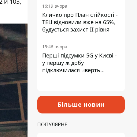
 и 103,
16:19 вчора
Кличко про План стійкості -
ТЕЦ відновили вже на 65%,
будується захист ІІ рівня
15:46 вчора
Перші підсумки 5G у Києві -
у першу ж добу
підключилася чверть
мільйона абонентів
Більше новин
ПОПУЛЯРНЕ