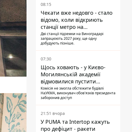
08:15
Чекати вже недовго - стало
відомо, коли відкриють
станції метро на
Виноградарі
Дві станції підземки на Виноградарі
запрацюють 2027 року, ще одну
добудують пізніше.
07:30
Щось ховають - у Києво-
Могилянській академії
відмовилися пустити
комісію з охорони пам'яток
Комісія не змогла обстежити будівлі
НаУКМА, виконувач обов'язків президента
на територію
заборонив доступ
21:51 вчора
У PUMA та Intertop кажуть
про дефіцит - ракети