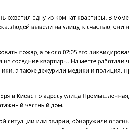
ь охватил одну из комнат квартиры. В моме
ка. Людей вывели на улицу, к счастью, они 
зовать пожар, а около 02:05 его ликвидировал
я на соседние квартиры. На месте работали 
ики, а также дежурили медики и полиция. 
абря в Киеве по адресу
улица Промышленная,
хэтажный частный дом.
ой ситуации или аварии, обнаружили опасн