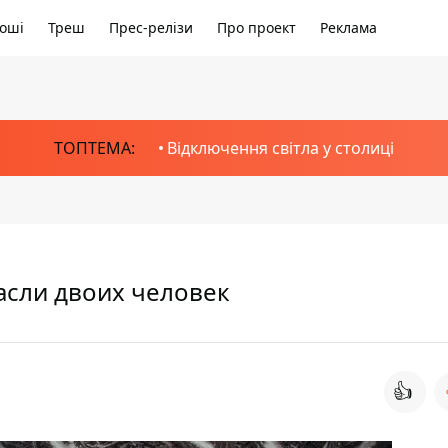
оші
Треш
Прес-релізи
Про проект
Реклама
ТОПТЕМА:
Відключення світла у столиці
асли двоих человек
👍