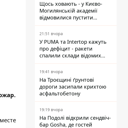
Щось ховають - у Києво-
Могилянській академії
відмовилися пустити
комісію з охорони пам'яток
на територію
21:51 вчора
У PUMA та Intertop кажуть
про дефіцит - ракети
спалили склади відомих
брендів
19:41 вчора
На Троєщині ґрунтові
дороги засипали крихтою
асфальтобетону
ожар.
19:19 вчора
На Подолі відкрили сендвіч-
 месте
бар Gosha, де гостей