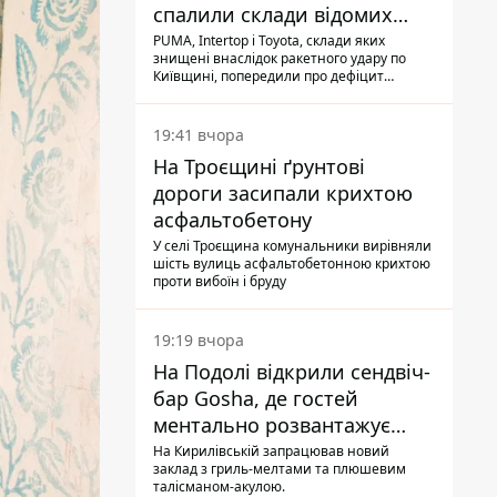
спалили склади відомих
брендів
PUMA, Intertop і Toyota, склади яких
знищені внаслідок ракетного удару по
Київщині, попередили про дефіцит
товарів
19:41 вчора
На Троєщині ґрунтові
дороги засипали крихтою
асфальтобетону
У селі Троєщина комунальники вирівняли
шість вулиць асфальтобетонною крихтою
проти вибоїн і бруду
19:19 вчора
На Подолі відкрили сендвіч-
бар Gosha, де гостей
ментально розвантажує
акула
На Кирилівській запрацював новий
заклад з гриль-мелтами та плюшевим
талісманом-акулою.