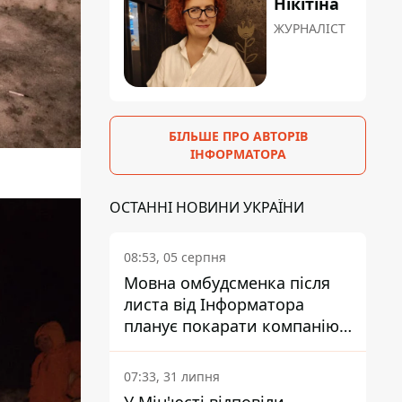
Нікітіна
ЖУРНАЛІСТ
БІЛЬШЕ ПРО АВТОРІВ
ІНФОРМАТОРА
ОСТАННІ НОВИНИ УКРАЇНИ
08:53, 05 серпня
Мовна омбудсменка після
листа від Інформатора
планує покарати компанію-
підрядника ПриватБанку
07:33, 31 липня