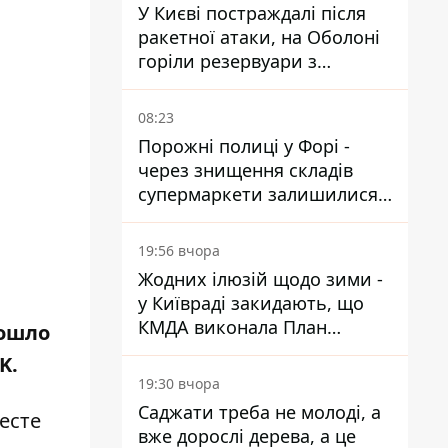
У Києві постраждалі після
ракетної атаки, на Оболоні
горіли резервуари з
паливом
08:23
Порожні полиці у Форі -
через знищення складів
супермаркети залишилися
без асортименту
19:56 вчора
Жодних ілюзій щодо зими -
у Київраді закидають, що
КМДА виконала План
зошло
стійкості на 20%
K.
19:30 вчора
Саджати треба не молоді, а
есте
вже дорослі дерева, а це