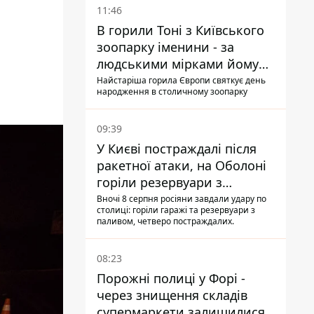
11:46
В горили Тоні з Київського
зоопарку іменини - за
людськими мірками йому
вже понад 90 років
Найстаріша горила Європи святкує день
народження в столичному зоопарку
09:39
У Києві постраждалі після
ракетної атаки, на Оболоні
горіли резервуари з
паливом
Вночі 8 серпня росіяни завдали удару по
столиці: горіли гаражі та резервуари з
паливом, четверо постраждалих.
08:23
Порожні полиці у Форі -
через знищення складів
супермаркети залишилися