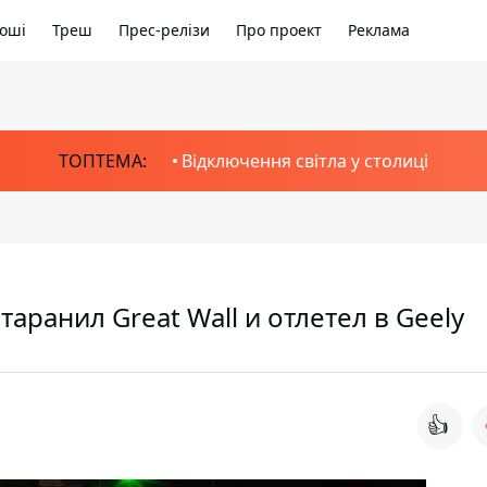
оші
Треш
Прес-релізи
Про проект
Реклама
ТОПТЕМА:
Відключення світла у столиці
аранил Great Wall и отлетел в Geely
👍