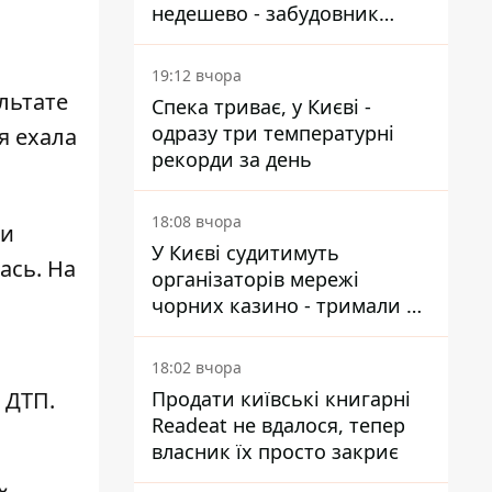
недешево - забудовник
Ніконов
19:12 вчора
ультате
Спека триває, у Києві -
одразу три температурні
я ехала
рекорди за день
18:08 вчора
ли
У Києві судитимуть
ась. На
організаторів мережі
чорних казино - тримали 39
закладів
18:02 вчора
е ДТП
.
Продати київські книгарні
Readeat не вдалося, тепер
власник їх просто закриє