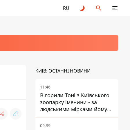
RU
КИЇВ: ОСТАННІ НОВИНИ
11:46
В горили Тоні з Київського
зоопарку іменини - за
людськими мірками йому
вже понад 90 років
09:39