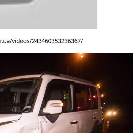
r.ua/videos/243460353236367/