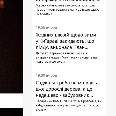
без асортименту
Мережа магазинів пояснила покупцям,
чому зникли товари з полиць після удару
по складах
19:56 вчора
Жодних ілюзій щодо зими -
у Київраді закидають, що
КМДА виконала План
стійкості на 20%
Депутат Вітренко заявив, що Київ
витратив лише п'яту частину коштів на
підготовку до зими.
19:30 вчора
Саджати треба не молоді, а
вже дорослі дерева, а це
недешево - забудовник
Ніконов
Засновник KAN DEVELOPMENT розповів, як
забудовники можуть охолодити столицю
в спеку.