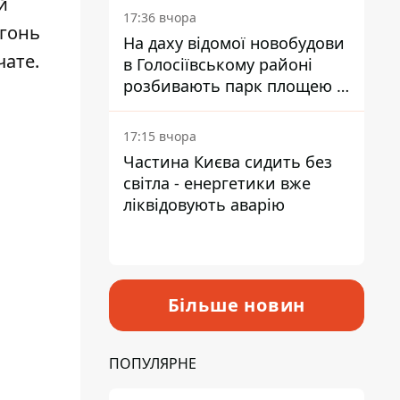
й
17:36 вчора
огонь
На даху відомої новобудови
чате.
в Голосіївському районі
розбивають парк площею в
гектар
17:15 вчора
Частина Києва сидить без
світла - енергетики вже
ліквідовують аварію
Більше новин
ПОПУЛЯРНЕ