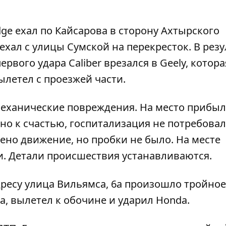
e ехал по Кайсарова в сторону Ахтырского
ыехал с улицы Сумской на перекресток. В рез
рвого удара Caliber врезался в Geely, котора
ылетел с проезжей части.
механические повреждения. На место прибы
но к счастью, госпитализация не потребовал
ено движение, но пробки не было. На месте
и. Детали происшествия устанавливаются.
дресу
улица Вильямса, 6а произошло тройно
da, вылетел к обочине и ударил Honda.