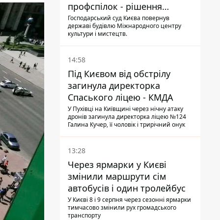
профспілок - рішення
Господарського суду
Господарський суд Києва повернув
державі будівлю Міжнародного центру
культури і мистецтв.
14:58
Під Києвом від обстрілу
загинула директорка
Спаського ліцею - КМДА
У Пухівці на Київщині через нічну атаку
дронів загинула директорка ліцею №124
Галина Кучер, її чоловік і трирічний онук
13:28
Через ярмарки у Києві
змінили маршрути сім
автобусів і один тролейбус
У Києві 8 і 9 серпня через сезонні ярмарки
тимчасово змінили рух громадського
транспорту