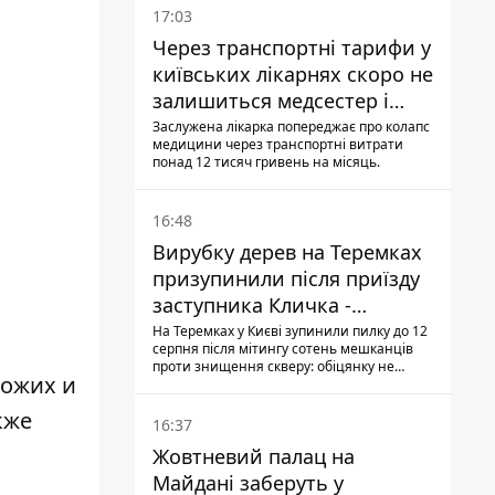
17:03
Через транспортні тарифи у
київських лікарнях скоро не
залишиться медсестер і
санітарок - професор
Заслужена лікарка попереджає про колапс
медицини через транспортні витрати
Голубовська
понад 12 тисяч гривень на місяць.
16:48
Вирубку дерев на Теремках
призупинили після приїзду
заступника Кличка -
почався діалог
На Теремках у Києві зупинили пилку до 12
серпня після мітингу сотень мешканців
проти знищення скверу: обіцянку не
хожих и
поновлювати роботи дав особисто
заступник Кличка, Петро Пантелеєв, що
кже
прибув налагодити комунікацію
16:37
Жовтневий палац на
Майдані заберуть у