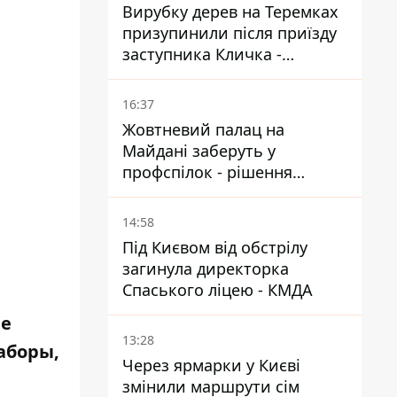
Вирубку дерев на Теремках
призупинили після приїзду
заступника Кличка -
почався діалог
16:37
Жовтневий палац на
Майдані заберуть у
профспілок - рішення
Господарського суду
14:58
Під Києвом від обстрілу
загинула директорка
Спаського ліцею - КМДА
ые
13:28
аборы,
Через ярмарки у Києві
змінили маршрути сім