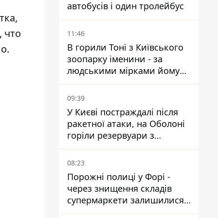
автобусів і один тролейбус
тка,
, что
11:46
В горили Тоні з Київського
о.
зоопарку іменини - за
людськими мірками йому
вже понад 90 років
09:39
У Києві постраждалі після
ракетної атаки, на Оболоні
горіли резервуари з
паливом
08:23
Порожні полиці у Форі -
через знищення складів
супермаркети залишилися
без асортименту