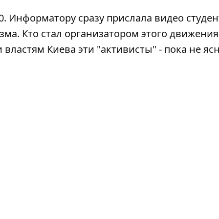
0.
Информатору
сразу прислала видео студен
зма. Кто стал организатором этого движения
властям Киева эти "активисты" - пока не ясн