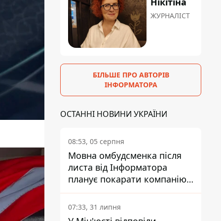
Нікітіна
ЖУРНАЛІСТ
БІЛЬШЕ ПРО АВТОРІВ
ІНФОРМАТОРА
ОСТАННІ НОВИНИ УКРАЇНИ
08:53, 05 серпня
Мовна омбудсменка після
листа від Інформатора
планує покарати компанію-
підрядника ПриватБанку
07:33, 31 липня