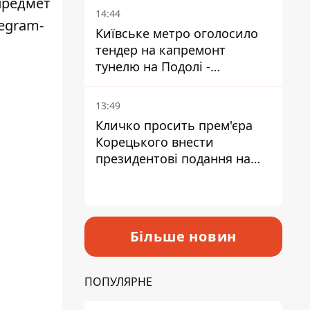
предмет
14:44
egram-
Київське метро оголосило
тендер на капремонт
тунелю на Подолі -
триватиме майже два роки
13:49
Кличко просить прем'єра
Корецького внести
президентові подання на
звільнення володаря
Троєщини Бахматова
Більше новин
ПОПУЛЯРНЕ