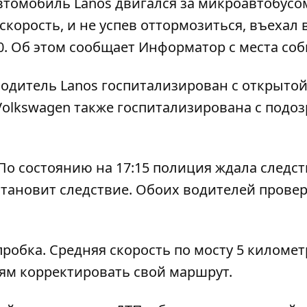
Автомобиль Lanos двигался за микроавтобусо
корость, и не успев оттормозиться, въехал 
0. Об этом сообщает
Информатор
с места соб
водитель Lanos госпитализирован с открыто
Volkswagen также госпитализирована с подо
По состоянию на 17:15 полиция ждала следст
тановит следствие. Обоих водителей провер
пробка. Средняя скорость по мосту 5 километ
ям корректировать свой маршрут.