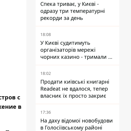
Спека триває, у Києві -
одразу три температурні
рекорди за день
18:08
У Києві судитимуть
організаторів мережі
чорних казино - тримали 39
закладів
18:02
Продати київські книгарні
Readeat не вдалося, тепер
власник їх просто закриє
стров с
жение в
17:36
На даху відомої новобудови
в Голосіївському районі