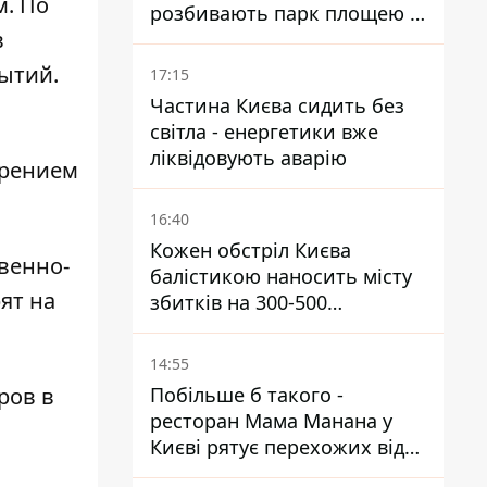
м. По
розбивають парк площею в
в
гектар
ытий.
17:15
Частина Києва сидить без
світла - енергетики вже
й
ліквідовують аварію
зрением
16:40
Кожен обстріл Києва
венно-
балістикою наносить місту
ят на
збитків на 300-500
мільйонів - Петро
Пантелеєв
14:55
ров в
Побільше б такого -
ресторан Мама Манана у
Києві рятує перехожих від
спеки