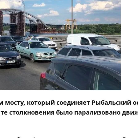
ом мосту, который соединяет Рыбальский о
ате столкновения было парализовано дви