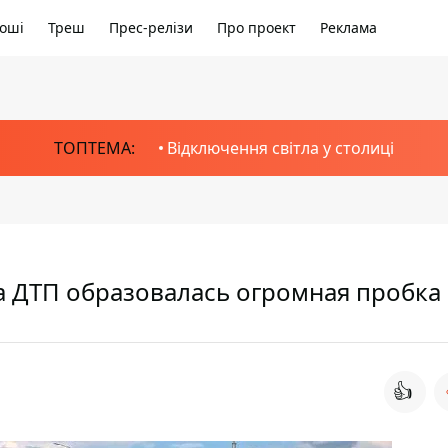
оші
Треш
Прес-релізи
Про проект
Реклама
ТОПТЕМА:
Відключення світла у столиці
за ДТП образовалась огромная пробка
👍