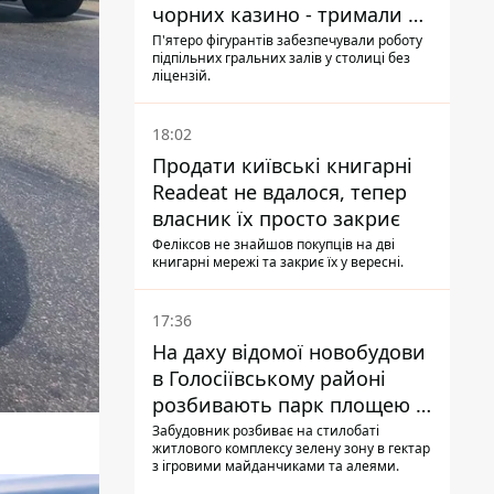
чорних казино - тримали 39
закладів
П'ятеро фігурантів забезпечували роботу
підпільних гральних залів у столиці без
ліцензій.
18:02
Продати київські книгарні
Readeat не вдалося, тепер
власник їх просто закриє
Феліксов не знайшов покупців на дві
книгарні мережі та закриє їх у вересні.
17:36
На даху відомої новобудови
в Голосіївському районі
розбивають парк площею в
гектар
Забудовник розбиває на стилобаті
житлового комплексу зелену зону в гектар
з ігровими майданчиками та алеями.