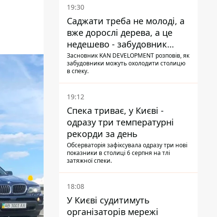
19:30
Саджати треба не молоді, а
вже дорослі дерева, а це
недешево - забудовник
Ніконов
Засновник KAN DEVELOPMENT розповів, як
забудовники можуть охолодити столицю
в спеку.
19:12
Спека триває, у Києві -
одразу три температурні
рекорди за день
Обсерваторія зафіксувала одразу три нові
показники в столиці 6 серпня на тлі
затяжної спеки.
18:08
У Києві судитимуть
організаторів мережі