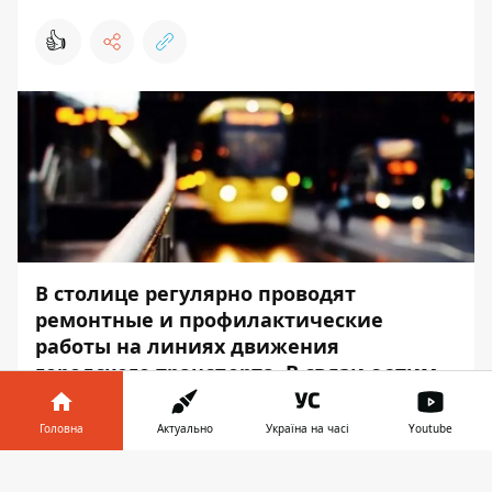
👍
В столице регулярно проводят
ремонтные и профилактические
работы на линиях движения
городского транспорта. В связи с этим
коммунальщики постоянно вносят
изменения в график движения
Головна
Актуально
Україна на часі
Youtube
троллейбусных маршрутов.
Інформатор у
Завантажити