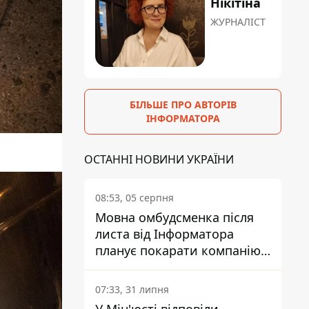
Нікітіна
ЖУРНАЛІСТ
БІЛЬШЕ ПРО АВТОРІВ
ІНФОРМАТОРА
ОСТАННІ НОВИНИ УКРАЇНИ
08:53, 05 серпня
Мовна омбудсменка після
листа від Інформатора
планує покарати компанію-
підрядника ПриватБанку
07:33, 31 липня