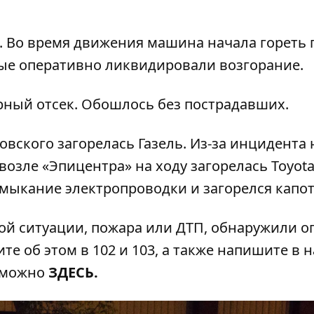
 Во время движения машина начала гореть 
ые оперативно ликвидировали возгорание.
рный отсек. Обошлось без пострадавших.
овского загорелась Газель
. Из-за инцидента 
возле «Эпицентра» на ходу загорелась Toyot
мыкание электропроводки и загорелся капот
ой ситуации, пожара или ДТП, обнаружили 
те об этом в 102 и 103, а также напишите в 
 можно
ЗДЕСЬ
.