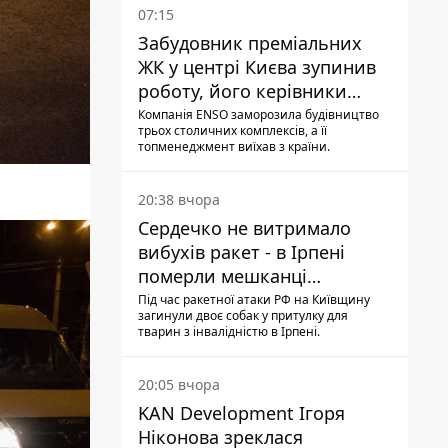
07:15
Забудовник преміальних
ЖК у центрі Києва зупинив
роботу, його керівники
втекли з України - Bihus.info
Компанія ENSO заморозила будівництво
трьох столичних комплексів, а її
топменеджмент виїхав з країни.
20:38 вчора
Сердечко не витримало
вибухів ракет - в Ірпені
померли мешканці
притулку для собак з
Під час ракетної атаки РФ на Київщину
загинули двоє собак у притулку для
інвалідністю
тварин з інвалідністю в Ірпені.
20:05 вчора
KAN Development Ігоря
Ніконова зреклася