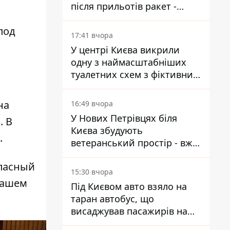
після прильотів ракет -
ДСНС
под
17:41 вчора
У центрі Києва викрили
одну з наймасштабніших
туалетних схем з фіктивним
будинком
на
16:49 вчора
У Нових Петрівцях біля
a
. В
Києва збудують
.
ветеранський простір - вже
знайшли проєктанта
опасный
15:30 вчора
нашем
Під Києвом авто взяло на
таран автобус, що
висаджував пасажирів на
зупинці - пасажирка в