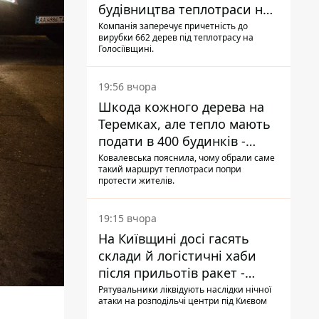
будівництва теплотраси на
Теремках
Компанія заперечує причетність до
вирубки 662 дерев під теплотрасу на
Голосіївщині.
19:56 вчора
Шкода кожного дерева на
Теремках, але тепло мають
подати в 400 будинків -
депутатка Київради
Ковалевська пояснила, чому обрали саме
такий маршрут теплотраси попри
протести жителів.
19:15 вчора
На Київщині досі гасять
склади й логістичні хаби
після прильотів ракет -
ДСНС
Рятувальники ліквідують наслідки нічної
атаки на розподільчі центри під Києвом