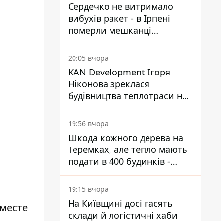
Сердечко не витримало
вибухів ракет - в Ірпені
померли мешканці
притулку для собак з
інвалідністю
20:05 вчора
KAN Development Ігоря
Ніконова зреклася
будівництва теплотраси на
Теремках
19:56 вчора
Шкода кожного дерева на
Теремках, але тепло мають
подати в 400 будинків -
депутатка Київради
19:15 вчора
На Київщині досі гасять
 месте
склади й логістичні хаби