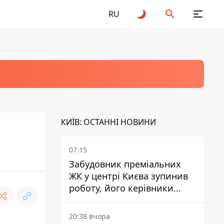
RU
КИЇВ: ОСТАННІ НОВИНИ
07:15
Забудовник преміальних
ЖК у центрі Києва зупинив
роботу, його керівники
втекли з України - Bihus.info
20:38 вчора