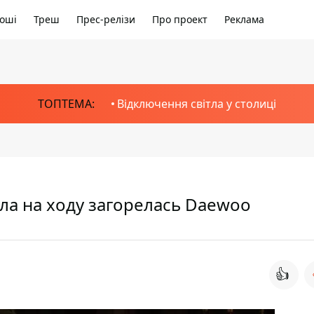
оші
Треш
Прес-релізи
Про проект
Реклама
ТОПТЕМА:
Відключення світла у столиці
ла на ходу загорелась Daewoo
👍