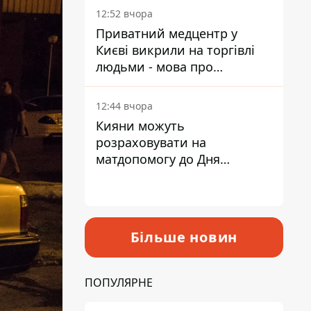
лікарні
12:52 вчора
Приватний медцентр у
Києві викрили на торгівлі
людьми - мова про
сурогатне материнство
12:44 вчора
Кияни можуть
розраховувати на
матдопомогу до Дня
незалежності - кому її
дадуть
Більше новин
ПОПУЛЯРНЕ