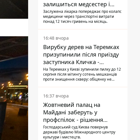
залишиться медсестер і
санітарок - професор
Заслужена лікарка попереджає про колапс
медицини через транспортні витрати
Голубовська
понад 12 тисяч гривень на місяць.
16:48 вчора
Вирубку дерев на Теремках
призупинили після приїзду
заступника Кличка -
почався діалог
На Теремках у Києві зупинили пилку до 12
серпня після мітингу сотень мешканців
проти знищення скверу: обіцянку не
поновлювати роботи дав особисто
заступник Кличка, Петро Пантелеєв, що
прибув налагодити комунікацію
16:37 вчора
Жовтневий палац на
Майдані заберуть у
профспілок - рішення
Господарського суду
Господарський суд Києва повернув
державі будівлю Міжнародного центру
культури і мистецтв.