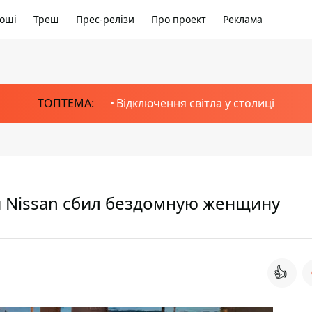
оші
Треш
Прес-релізи
Про проект
Реклама
ТОПТЕМА:
Відключення світла у столиці
 Nissan сбил бездомную женщину
👍