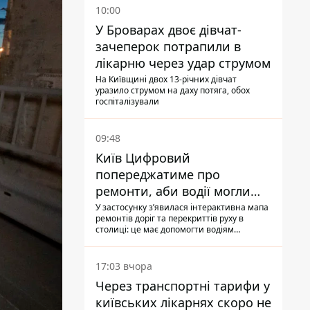
10:00
У Броварах двоє дівчат-
зачеперок потрапили в
лікарню через удар струмом
На Київщині двох 13-річних дівчат
уразило струмом на даху потяга, обох
госпіталізували
09:48
Київ Цифровий
попереджатиме про
ремонти, аби водії могли
уникати ділянок із заторами
У застосунку зʼявилася інтерактивна мапа
ремонтів доріг та перекриттів руху в
столиці: це має допомогти водіям
сформувати маршрути руху таким чином,
щоб не потрапити в затор
17:03 вчора
Через транспортні тарифи у
київських лікарнях скоро не