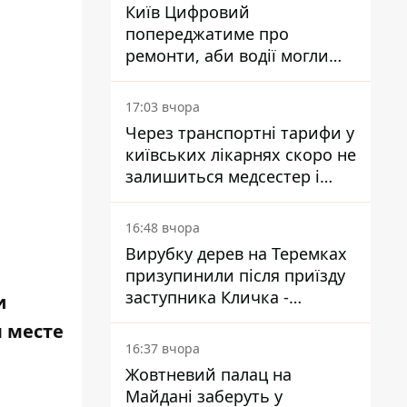
Київ Цифровий
попереджатиме про
ремонти, аби водії могли
уникати ділянок із заторами
17:03 вчора
Через транспортні тарифи у
київських лікарнях скоро не
залишиться медсестер і
санітарок - професор
Голубовська
16:48 вчора
Вирубку дерев на Теремках
призупинили після приїзду
заступника Кличка -
и
почався діалог
 месте
16:37 вчора
Жовтневий палац на
Майдані заберуть у