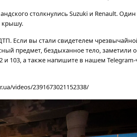
андского столкнулись Suzuki и Renault. Один
а крышу
.
 ДТП
. Если вы стали свидетелем чрезвычайно
сный предмет, бездыханное тело, заметили 
2 и 103, а также напишите в нашем Telegram-
r.ua/videos/2391673021152338/