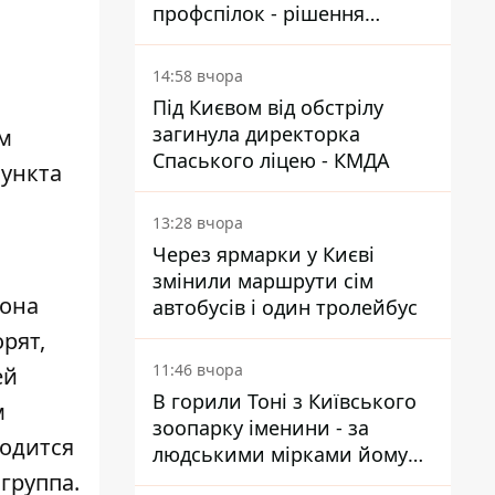
профспілок - рішення
Господарського суду
14:58 вчора
Під Києвом від обстрілу
загинула директорка
м
Спаського ліцею - КМДА
пункта
13:28 вчора
Через ярмарки у Києві
змінили маршрути сім
 она
автобусів і один тролейбус
рят,
11:46 вчора
ей
В горили Тоні з Київського
м
зоопарку іменини - за
ходится
людськими мірками йому
группа.
вже понад 90 років