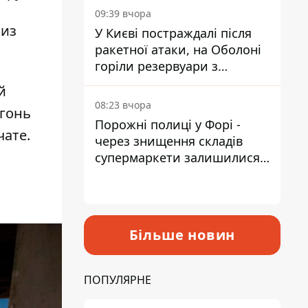
09:39 вчора
 из
У Києві постраждалі після
ракетної атаки, на Оболоні
горіли резервуари з
паливом
й
08:23 вчора
огонь
Порожні полиці у Форі -
чате.
через знищення складів
супермаркети залишилися
без асортименту
Більше новин
ПОПУЛЯРНЕ