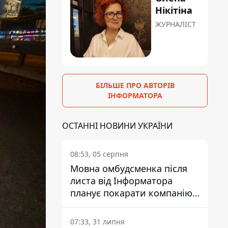
Нікітіна
ЖУРНАЛІСТ
БІЛЬШЕ ПРО АВТОРІВ
ІНФОРМАТОРА
ОСТАННІ НОВИНИ УКРАЇНИ
08:53, 05 серпня
Мовна омбудсменка після
листа від Інформатора
планує покарати компанію-
підрядника ПриватБанку
07:33, 31 липня