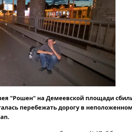
узея "Рошен" на Демеевской площади сбил
талась перебежать дорогу в неположенном
an.