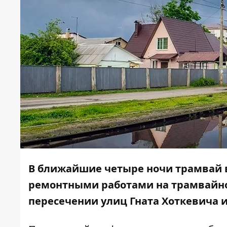
В ближайшие четыре ночи трамвай в
ремонтными работами на трамвайно
пересечении улиц Гната Хоткевича и