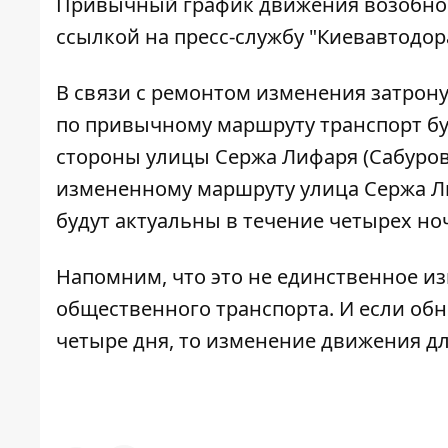
Привычный график движения возобнов
ссылкой на пресс-службу "Киевавтодор
В связи с ремонтом изменения затрон
по привычному маршруту транспорт буде
стороны улицы Сержа Лифаря (Сабурова)
измененному маршруту улица Сержа Ли
будут актуальны в течение четырех ноче
Напомним, что это не единственное и
общественного транспорта. И если об
четыре дня, то
изменение движения дл