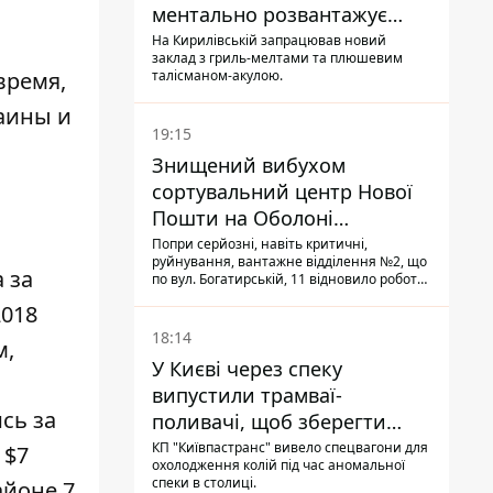
ментально розвантажує
акула
На Кирилівській запрацював новий
заклад з гриль-мелтами та плюшевим
время,
талісманом-акулою.
аины и
19:15
Знищений вибухом
сортувальний центр Нової
Пошти на Оболоні
запрацював - видають
Попри серйозні, навіть критичні,
руйнування, вантажне відділення №2, що
посилки
 за
по вул. Богатирській, 11 відновило роботу:
співробітники сортують поштові
2018
відправлення й видають їх адресатам
18:14
м,
У Києві через спеку
випустили трамваї-
сь за
поливачі, щоб зберегти
рейки від деформації
КП "Київпастранс" вивело спецвагони для
 $7
охолодження колій під час аномальної
спеки в столиці.
айоне 7