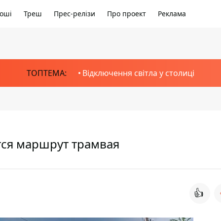
оші
Треш
Прес-релізи
Про проект
Реклама
ТОПТЕМА:
Відключення світла у столиці
тся маршрут трамвая
👍