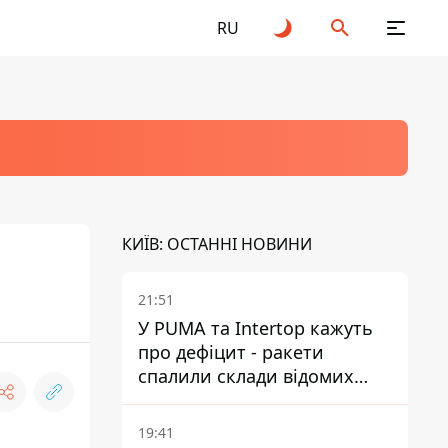
RU
КИЇВ: ОСТАННІ НОВИНИ
21:51
У PUMA та Intertop кажуть
про дефіцит - ракети
спалили склади відомих
брендів
19:41