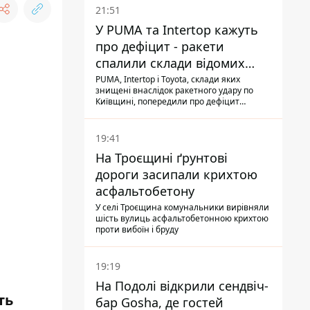
21:51
У PUMA та Intertop кажуть
про дефіцит - ракети
спалили склади відомих
брендів
PUMA, Intertop і Toyota, склади яких
знищені внаслідок ракетного удару по
Київщині, попередили про дефіцит
товарів
19:41
На Троєщині ґрунтові
дороги засипали крихтою
асфальтобетону
У селі Троєщина комунальники вирівняли
шість вулиць асфальтобетонною крихтою
проти вибоїн і бруду
19:19
На Подолі відкрили сендвіч-
ть
бар Gosha, де гостей