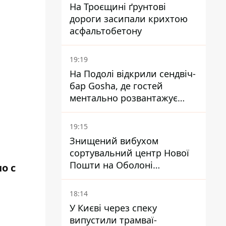
На Троєщині ґрунтові
дороги засипали крихтою
асфальтобетону
19:19
На Подолі відкрили сендвіч-
бар Gosha, де гостей
ментально розвантажує
акула
19:15
Знищений вибухом
сортувальний центр Нової
Пошти на Оболоні
о с
запрацював - видають
посилки
18:14
У Києві через спеку
випустили трамваї-