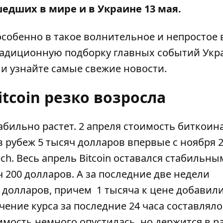
едших в мире и в Украине 13 мая.
особенно в такое волнительное и непростое 
адиционную подборку главных событий Укр
 и узнайте самые свежие новости.
tcoin резко возросла
табильно растет. 2 апреля стоимость биткоина
в рубеж 5 тысяч долларов впервые с ноября 
ch.
Весь апрель Bitcoin оставался стабильны
ч 200 долларов. А за последние две недели
долларов, причем 1 тысяча к цене добавили
ение курса за последние 24 часа составляло
стоимость немного опустилась, но держится в р