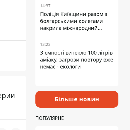
14:37
Поліція Київщини разом з
болгарськими колегами
накрила міжнародний
наркосиндикат
13:23
З ємності витекло 100 літрів
аміаку, загрози повтору вже
немає - екологи
серии
Більше новин
ПОПУЛЯРНЕ