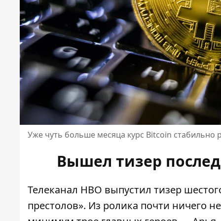
Уже чуть больше месяца курс Bitcoin стабильно 
Вышел тизер послед
Телеканал HBO выпустил тизер шестог
престолов». Из ролика почти ничего не