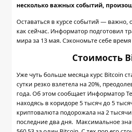
несколько важных событий, произош
Оставаться в курсе событий — важно, 
как сейчас.
Информатор
подготовил тр
мира за 13 мая. Сэкономьте себе время
Стоимость Bi
Уже чуть больше месяца курс Bitcoin с
сутки резко взлетела на 20%, преодоле
года. Об этом сообщает
Информатор Te
находясь в коридоре 5 тысяч до 5 тыся
криптовалюта подорожала на 2 тысячи 
последние два дня. Максимальное знач
560,53 за один Bitcoin. С тех пор его 