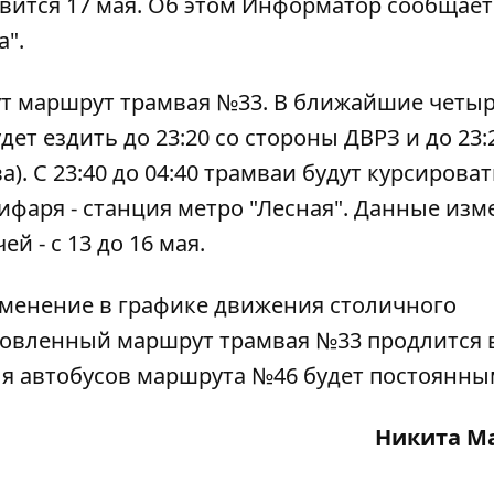
ится 17 мая. Об этом
Информатор
сообщает
а".
ут маршрут трамвая №33. В ближайшие четы
т ездить до 23:20 со стороны ДВРЗ и до 23:
. С 23:40 до 04:40 трамваи будут курсироват
фаря - станция метро "Лесная". Данные изм
й - с 13 до 16 мая.
зменение в графике движения столичного
новленный маршрут трамвая №33 продлится 
я автобусов маршрута №46
будет постоянны
Никита М