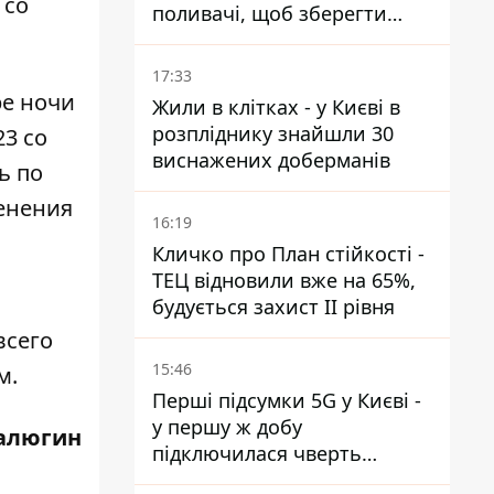
 со
поливачі, щоб зберегти
рейки від деформації
17:33
ре ночи
Жили в клітках - у Києві в
розпліднику знайшли 30
23 со
виснажених доберманів
ь по
енения
16:19
Кличко про План стійкості -
ТЕЦ відновили вже на 65%,
будується захист ІІ рівня
всего
15:46
м.
Перші підсумки 5G у Києві -
у першу ж добу
алюгин
підключилася чверть
мільйона абонентів