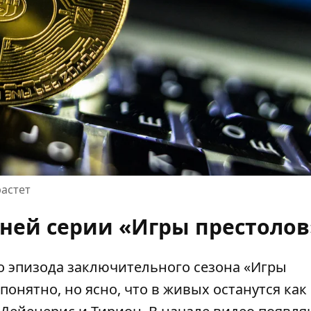
растет
ней серии «Игры престолов
о эпизода заключительного сезона «Игры
понятно, но ясно, что в живых останутся как