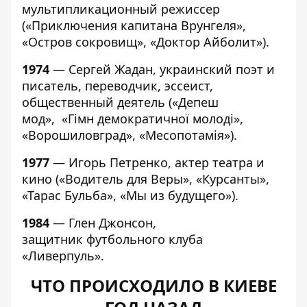
мультипликационный режиссер
(«Приключения капитана Врунгеля»,
«Остров сокровищ», «Доктор Айболит»).
1974
— Сергей Жадан, украинский поэт и
писатель, переводчик, эссеист,
общественный деятель («Депеш
мод», «Гімн демократичної молоді»,
«Ворошиловград», «Месопотамія»).
1977
— Игорь Петренко, актер театра и
кино («Водитель для Веры», «Курсанты»,
«Тарас Бульба», «Мы из будущего»).
1984
— Глен Джонсон,
защитник футбольного клуба
«Ливерпуль».
ЧТО ПРОИСХОДИЛО В КИЕВЕ