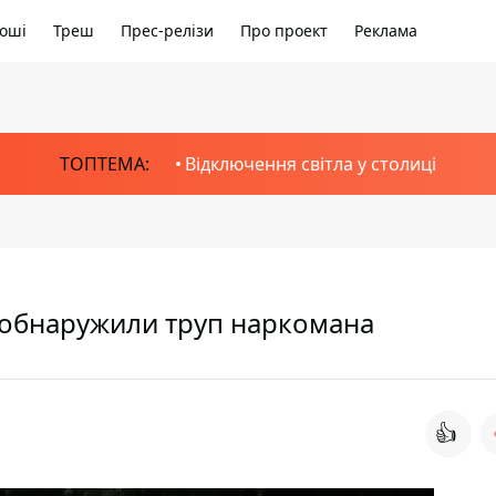
оші
Треш
Прес-релізи
Про проект
Реклама
ТОПТЕМА:
Відключення світла у столиці
 обнаружили труп наркомана
👍