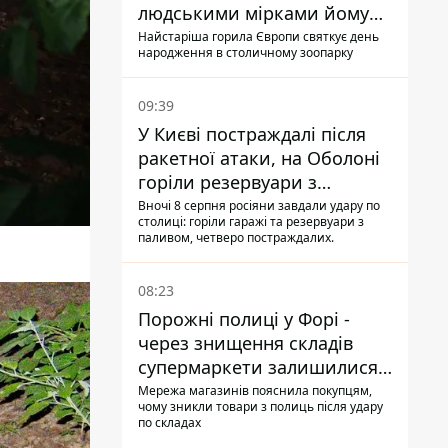
людськими мірками йому
вже понад 90 років
Найстаріша горила Європи святкує день
народження в столичному зоопарку
09:39
У Києві постраждалі після
ракетної атаки, на Оболоні
горіли резервуари з
паливом
Вночі 8 серпня росіяни завдали удару по
столиці: горіли гаражі та резервуари з
паливом, четверо постраждалих.
08:23
Порожні полиці у Форі -
через знищення складів
супермаркети залишилися
без асортименту
Мережа магазинів пояснила покупцям,
чому зникли товари з полиць після удару
по складах