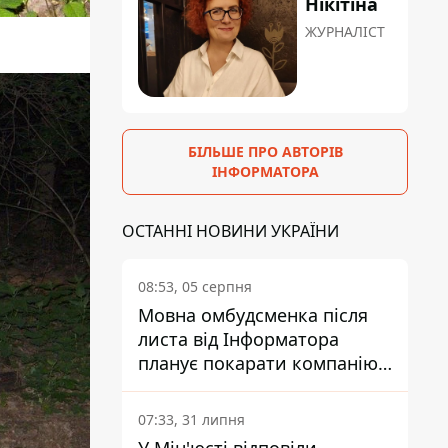
Нікітіна
ЖУРНАЛІСТ
БІЛЬШЕ ПРО АВТОРІВ
ІНФОРМАТОРА
ОСТАННІ НОВИНИ УКРАЇНИ
08:53, 05 серпня
Мовна омбудсменка після
листа від Інформатора
планує покарати компанію-
підрядника ПриватБанку
07:33, 31 липня