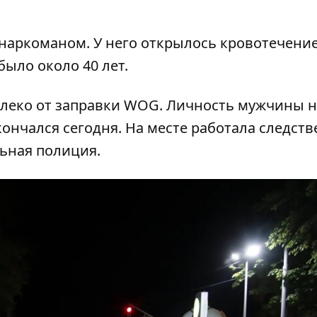
наркоманом. У него открылось кровотечение
ыло около 40 лет.
алеко от заправки WOG. Личность мужчины н
кончался сегодня. На месте работала следств
льная полиция.