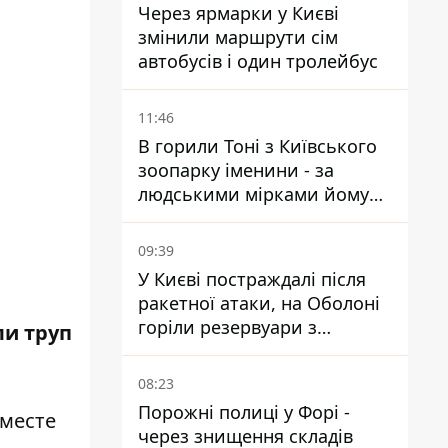
Через ярмарки у Києві
змінили маршрути сім
автобусів і один тролейбус
11:46
В горили Тоні з Київського
зоопарку іменини - за
людськими мірками йому
вже понад 90 років
09:39
У Києві постраждалі після
ракетної атаки, на Оболоні
горіли резервуари з
ли труп
паливом
08:23
Порожні полиці у Форі -
 месте
через знищення складів