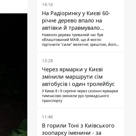
14:16
На Радіоринку у Києві 60-
річне дерево впало на
автівки й травмувало
людину - подробиці
Навколо дерева тривалий час був
облаштований МАФ, що й могло
підточити "сили" велетня: зрештою, його
коренева система не витримала, і стовбур
перекрив проїжджу частину вулиці
13:28
Через ярмарки у Києві
змінили маршрути сім
автобусів і один тролейбус
У Києві 8 і 9 серпня через сезонні ярмарки
тимчасово змінили рух громадського
транспорту
11:46
В горили Тоні з Київського
зоопарку іменини - за