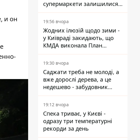
супермаркети залишилися
без асортименту
, и он
19:56 вчора
Жодних ілюзій щодо зими -
у Київраді закидають, що
КМДА виконала План
е
стійкості на 20%
енно-
19:30 вчора
Саджати треба не молоді, а
вже дорослі дерева, а це
недешево - забудовник
Ніконов
19:12 вчора
Спека триває, у Києві -
одразу три температурні
рекорди за день