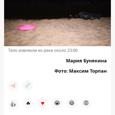
Тело извлекли из реки около 23:00
Мария Бунякина
Фото: Максим Торпан
♥
🔥
😭
😆
😡
👍