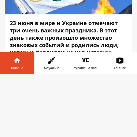
23 июня в мире и Украине отмечают
три очень важных праздника. В этот
день также произошло множество
знаковых событий и родились люди,
которые повлияли на ход истории.
Информатор
расскажет о самых
Головна
Актуально
Україна на часі
Youtube
интересных фактах этого дня.
Інформатор у
В МИРЕ В ЭТОТ ДЕНЬ
Завантажити
телефоні
👉
ПРАЗДНУЮТ
Международный Олимпийский день
—
отмечают в память о возрождении
олимпийского движения в его
современном виде. Идея об установлении