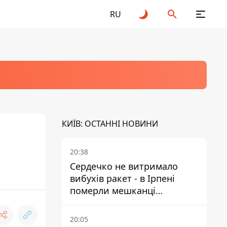
RU
КИЇВ: ОСТАННІ НОВИНИ
20:38
Сердечко не витримало
вибухів ракет - в Ірпені
померли мешканці
притулку для собак з
інвалідністю
20:05