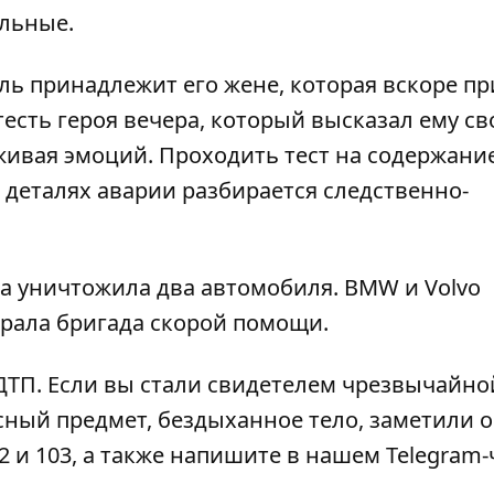
ульные.
иль принадлежит его жене, которая вскоре п
тесть героя вечера, который высказал ему св
ивая эмоций. Проходить тест на содержани
В деталях аварии разбирается следственно-
а уничтожила два автомобиля
. BMW и Volvo
абрала бригада скорой помощи.
 ДТП
. Если вы стали свидетелем чрезвычайно
сный предмет, бездыханное тело, заметили 
2 и 103, а также напишите в нашем Telegram-