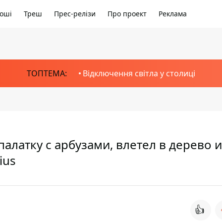
оші
Треш
Прес-релізи
Про проект
Реклама
ТОПТЕМА:
Відключення світла у столиці
палатку с арбузами, влетел в дерево и
ius
👍