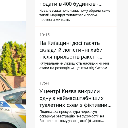
подати в 400 будинків -
депутатка Київради
Ковалевська пояснила, чому обрали саме
такий маршрут теплотраси попри
протести жителів.
19:15
На Київщині досі гасять
склади й логістичні хаби
після прильотів ракет -
ДСНС
Рятувальники ліквідують наслідки нічної
атаки на розподільчі центри під Києвом
17:41
У центрі Києва викрили
одну з наймасштабніших
туалетних схем з фіктивним
будинком
Подільська прокуратура через суд
оскаржує реєстрацію "нерухомості" на
Вознесенському узвозі, якої фізично
ніколи не існувало: під неї, ймовірно,