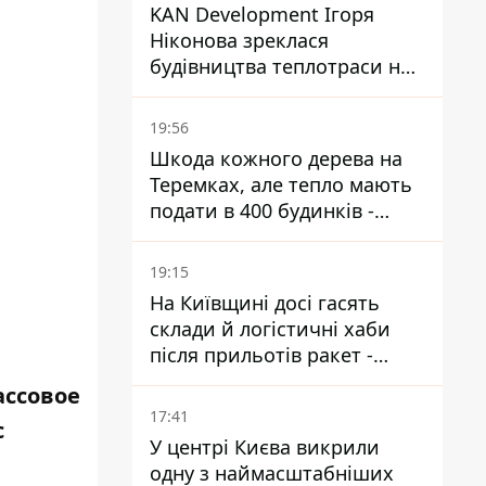
KAN Development Ігоря
Ніконова зреклася
будівництва теплотраси на
Теремках
19:56
Шкода кожного дерева на
Теремках, але тепло мають
подати в 400 будинків -
депутатка Київради
19:15
На Київщині досі гасять
склади й логістичні хаби
після прильотів ракет -
ДСНС
ассовое
17:41
с
У центрі Києва викрили
одну з наймасштабніших