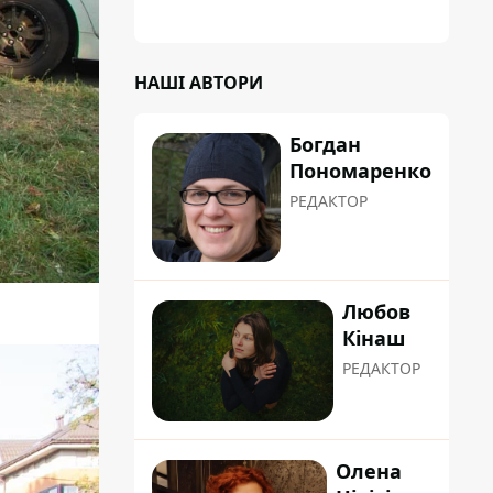
планували пізніше отримати "в
обслуговування" земельну ділянку
НАШІ АВТОРИ
Богдан
Пономаренко
РЕДАКТОР
Любов
Кінаш
РЕДАКТОР
Олена