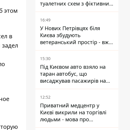
туалетних схем з фіктивним
б этом
будинком
16:49
У Нових Петрівцях біля
Києва збудують
сел в
ветеранський простір - вже
 задел
знайшли проєктанта
15:30
по
Під Києвом авто взяло на
таран автобус, що
висаджував пасажирів на
зупинці - пасажирка в
лікарні
12:52
ное
Приватний медцентр у
Києві викрили на торгівлі
людьми - мова про
оторую
сурогатне материнство