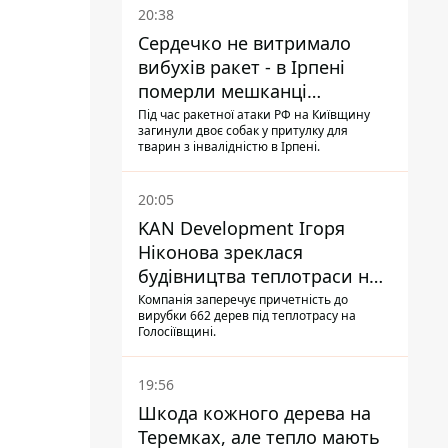
20:38
Сердечко не витримало
вибухів ракет - в Ірпені
померли мешканці
притулку для собак з
Під час ракетної атаки РФ на Київщину
загинули двоє собак у притулку для
інвалідністю
тварин з інвалідністю в Ірпені.
20:05
KAN Development Ігоря
Ніконова зреклася
будівництва теплотраси на
Теремках
Компанія заперечує причетність до
вирубки 662 дерев під теплотрасу на
Голосіївщині.
19:56
Шкода кожного дерева на
Теремках, але тепло мають