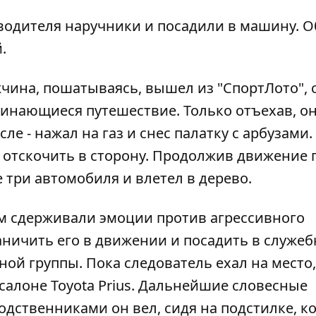
водителя наручники и посадили в машину. О
.
жчина, пошатываясь, вышел из "СпортЛото", 
оминающиеся путешествие. Только отъехав, он
ле - нажал на газ и снес палатку с арбузами.
 отскочить в сторону. Продолжив движение 
 три автомобиля и влетел в дерево.
м сдерживали эмоции против агрессивного
ичить его в движении и посадить в служеб
ной группы. Пока следователь ехал на место,
салоне Toyota Prius. Дальнейшие словесные
одственниками он вел, сидя на подстилке, к