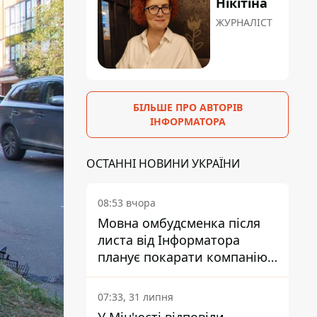
Нікітіна
ЖУРНАЛІСТ
БІЛЬШЕ ПРО АВТОРІВ
ІНФОРМАТОРА
ОСТАННІ НОВИНИ УКРАЇНИ
08:53 вчора
Мовна омбудсменка після
листа від Інформатора
планує покарати компанію-
підрядника ПриватБанку
07:33, 31 липня