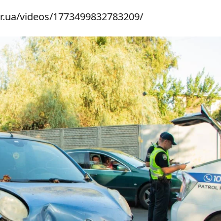
r.ua/videos/1773499832783209/