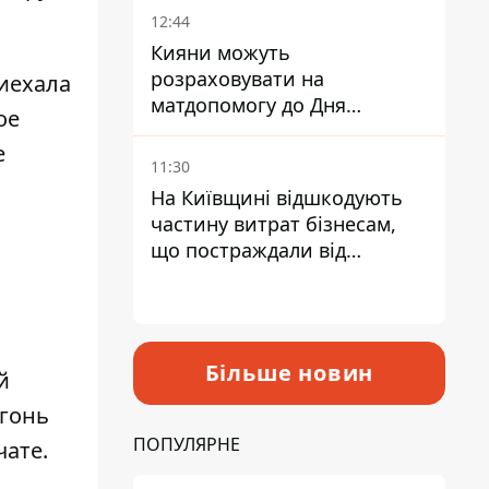
12:44
Кияни можуть
розраховувати на
риехала
матдопомогу до Дня
ое
незалежності - кому її
е
дадуть
11:30
На Київщині відшкодують
частину витрат бізнесам,
що постраждали від
прильотів ракет
Більше новин
й
огонь
ПОПУЛЯРНЕ
чате.