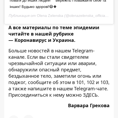
поваги до інших людей! ⠀ Бережіть і поважайте себе та
інших! Будьмо здорові!😷🍀
Публикация от
Olena Zelenska
(@olenazelenska_official)
12 Ию
А все материалы по теме эпидемии
читайте в нашей рубрике
—
Коронавирус и Украина
.
Больше новостей в нашем
Telegram-
канале
. Если вы стали свидетелем
чрезвычайной ситуации или аварии,
обнаружили опасный предмет,
бездыханное тело, заметили огонь или
поджог, сообщите об этом в 101, 102 и 103,
а также напишите в нашем Telegram-чате.
Присоединиться к нему можно
ЗДЕСЬ
.
Варвара Грекова