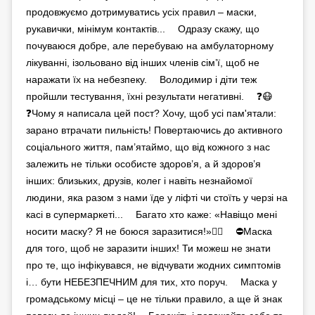
продовжуємо дотримуватись усіх правил – маски,
рукавички, мінімум контактів... ⠀ Одразу скажу, що
почуваюся добре, але перебуваю на амбулаторному
лікуванні, ізольовано від інших членів сім’ї, щоб не
наражати їх на небезпеку. ⠀ Володимир і діти теж
пройшли тестування, їхні результати негативні. ⠀ ❓😷
❓Чому я написала цей пост? Хочу, щоб усі пам'ятали:
зарано втрачати пильність! Повертаючись до активного
соціального життя, пам’ятаймо, що від кожного з нас
залежить не тільки особисте здоров’я, а й здоров’я
інших: близьких, друзів, колег і навіть незнайомої
людини, яка разом з нами їде у ліфті чи стоїть у черзі на
касі в супермаркеті... ⠀ Багато хто каже: «Навіщо мені
носити маску? Я не боюся заразитися!»🤦‍♀‍ ⠀ ⛔Маска
для того, щоб не заразити інших! Ти можеш не знати
про те, що інфікувався, не відчувати жодних симптомів
і… бути НЕБЕЗПЕЧНИМ для тих, хто поруч. ⠀ Маска у
громадському місці – це не тільки правило, а ще й знак