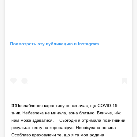
Посмотреть эту публикацию в Instagram
❗️❗️❗️Послаблення карантину не означає, що COVID-19
зник. Небезпека не минула, вона близько. Ближче, ніж
нам може здаватися. ⠀ Сьогодні я отримала позитивний
результат тесту на коронавірус. Неочікувана новина.
Особливо враховуючи те, що я та моя родина