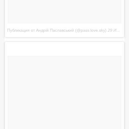
Публикация от Андрій Паславський (@pass.love.sky)
29 Июн 2018 в 5:18 PDT