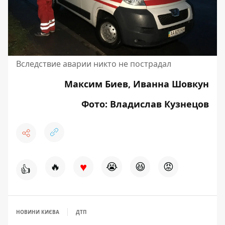
Вследствие аварии никто не пострадал
Максим Биев, Иванна Шовкун
Фото: Владислав Кузнецов
♥
🔥
😭
😆
😡
👍
НОВИНИ КИЄВА
ДТП