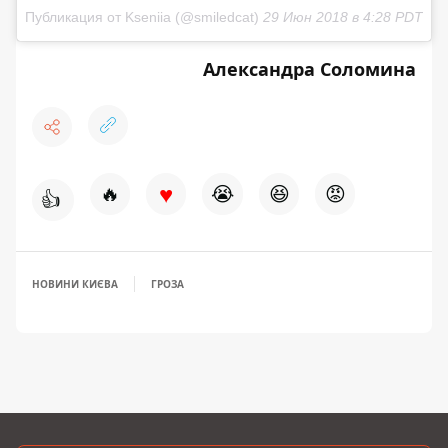
Публикация от Kseniia (@smiledcat)
29 Июн 2018 в 4:28 PDT
Александра Соломина
♥
🔥
😭
😆
😡
👍
НОВИНИ КИЄВА
ГРОЗА