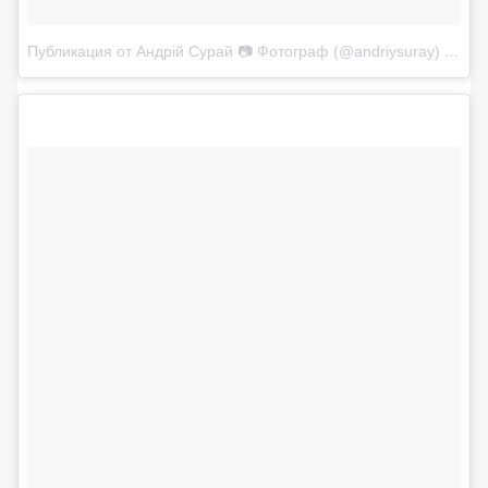
Публикация от Андрій Сурай 📷 Фотограф (@andriysuray)
29 Ию