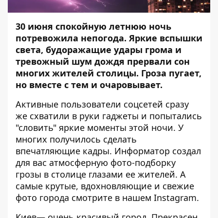
30 июня спокойную летнюю ночь
потревожила непогода. Яркие вспышки
света, будоражащие удары грома и
тревожный шум дождя прервали сон
многих жителей столицы. Гроза пугает,
но вместе с тем и очаровывает.
Активные пользователи соцсетей сразу
же схватили в руки гаджеты и попытались
"словить" яркие моменты этой ночи. У
многих получилось сделать
впечатляющие кадры.
Информатор
создал
для вас атмосферную фото-подборку
грозы в столице глазами ее жителей. А
самые крутые, вдохновляющие и свежие
фото города смотрите в нашем
Instagram
.
Киев— очень красивый город. Прекрасен