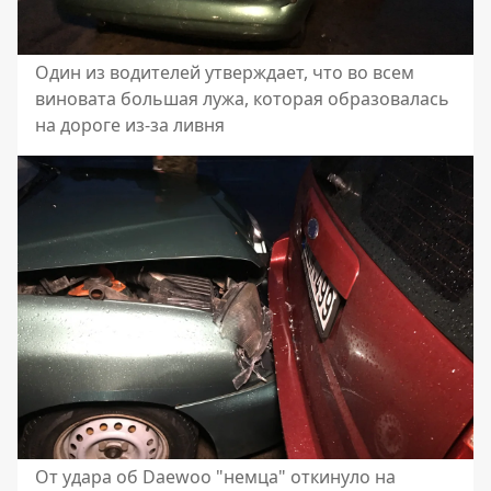
Один из водителей утверждает, что во всем
виновата большая лужа, которая образовалась
на дороге из-за ливня
От удара об Daewoo "немца" откинуло на