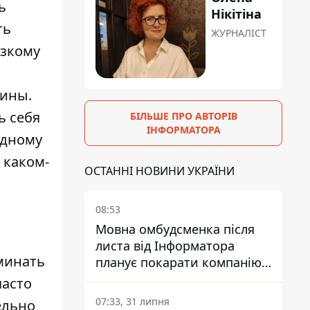
ь
Нікітіна
ть
ЖУРНАЛІСТ
изкому
щины.
ь себя
БІЛЬШЕ ПРО АВТОРІВ
ІНФОРМАТОРА
одному
 каком-
ОСТАННІ НОВИНИ УКРАЇНИ
08:53
Мовна омбудсменка після
листа від Інформатора
минать
планує покарати компанію-
підрядника ПриватБанку
часто
07:33, 31 липня
ельно