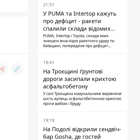
21:51
У PUMA та Intertop кажуть
про дефіцит - ракети
спалили склади відомих
брендів
PUMA, Intertop і Toyota, склади яких
знищені внаслідок ракетного удару по
Київщині, попередили про дефіцит
товарів
19:41
На Троєщині ґрунтові
дороги засипали крихтою
асфальтобетону
У селі Троєщина комунальники вирівняли
шість вулиць асфальтобетонною крихтою
проти вибоїн і бруду
19:19
На Подолі відкрили сендвіч-
бар Gosha, де гостей