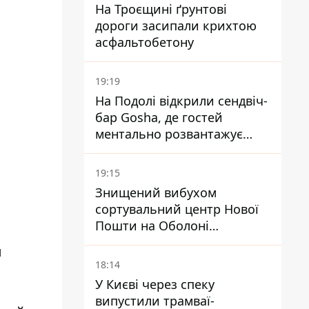
На Троєщині ґрунтові
дороги засипали крихтою
асфальтобетону
19:19
На Подолі відкрили сендвіч-
бар Gosha, де гостей
ментально розвантажує
акула
19:15
Знищений вибухом
сортувальний центр Нової
Пошти на Оболоні
запрацював - видають
и
посилки
18:14
У Києві через спеку
випустили трамваї-