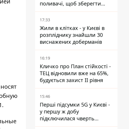
цией
поливачі, щоб зберегти
рейки від деформації
17:33
Жили в клітках - у Києві в
розпліднику знайшли 30
виснажених доберманів
16:19
Кличко про План стійкості -
ТЕЦ відновили вже на 65%,
будується захист ІІ рівня
иносят
робную
15:46
1.
Перші підсумки 5G у Києві -
у першу ж добу
підключилася чверть
льные
мільйона абонентів