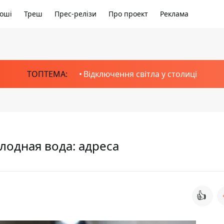
оші
Треш
Прес-релізи
Про проект
Реклама
ТОПТЕМА:
Відключення світла у столиці
лодная вода: адреса
👍