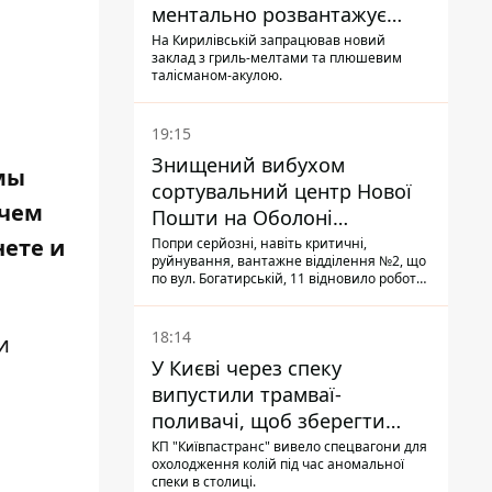
ментально розвантажує
акула
На Кирилівській запрацював новий
заклад з гриль-мелтами та плюшевим
талісманом-акулою.
19:15
Знищений вибухом
 мы
сортувальний центр Нової
 чем
Пошти на Оболоні
запрацював - видають
нете и
Попри серйозні, навіть критичні,
руйнування, вантажне відділення №2, що
посилки
по вул. Богатирській, 11 відновило роботу:
співробітники сортують поштові
відправлення й видають їх адресатам
18:14
и
У Києві через спеку
випустили трамваї-
поливачі, щоб зберегти
рейки від деформації
КП "Київпастранс" вивело спецвагони для
охолодження колій під час аномальної
спеки в столиці.