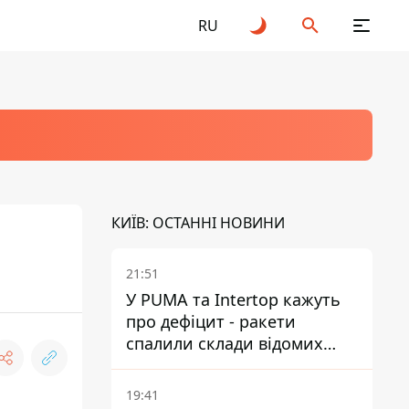
RU
КИЇВ: ОСТАННІ НОВИНИ
21:51
У PUMA та Intertop кажуть
про дефіцит - ракети
спалили склади відомих
брендів
19:41