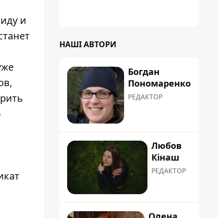
иду и
станет
НАШІ АВТОРИ
уже
Богдан
ов,
Пономаренко
арить
РЕДАКТОР
ю
Любов
Кінаш
РЕДАКТОР
икат
Олена