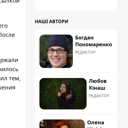
ссылкой
планували пізніше отримати "в
обслуговування" земельну ділянку
НАШІ АВТОРИ
его
После
Богдан
Пономаренко
РЕДАКТОР
ержали
нилось
ил тем,
Любов
шения
Кінаш
РЕДАКТОР
Олена