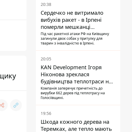
20:38
Сердечко не витримало
вибухів ракет - в Ірпені
померли мешканці
притулку для собак з
Під час ракетної атаки РФ на Київщину
загинули двоє собак у притулку для
інвалідністю
тварин з інвалідністю в Ірпені.
20:05
KAN Development Ігоря
нщику
Ніконова зреклася
будівництва теплотраси на
Теремках
Компанія заперечує причетність до
вирубки 662 дерев під теплотрасу на
Голосіївщині.
19:56
Шкода кожного дерева на
Теремках, але тепло мають