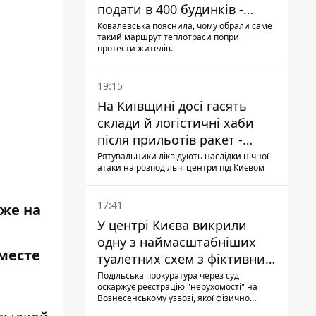
подати в 400 будинків -
депутатка Київради
Ковалевська пояснила, чому обрали саме
такий маршрут теплотраси попри
протести жителів.
19:15
На Київщині досі гасять
склади й логістичні хаби
після прильотів ракет -
ДСНС
Рятувальники ліквідують наслідки нічної
атаки на розподільчі центри під Києвом
17:41
зже на
У центрі Києва викрили
одну з наймасштабніших
вместе
туалетних схем з фіктивним
будинком
Подільська прокуратура через суд
оскаржує реєстрацію "нерухомості" на
Вознесенському узвозі, якої фізично
ніколи не існувало: під неї, ймовірно,