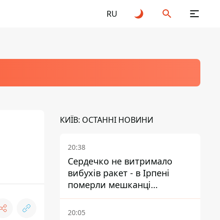
RU
КИЇВ: ОСТАННІ НОВИНИ
20:38
Сердечко не витримало
вибухів ракет - в Ірпені
померли мешканці
притулку для собак з
інвалідністю
20:05