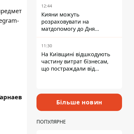
12:44
предмет
Кияни можуть
egram-
розраховувати на
матдопомогу до Дня
незалежності - кому її
дадуть
11:30
На Київщині відшкодують
частину витрат бізнесам,
що постраждали від
прильотів ракет
Гарнаев
Більше новин
ПОПУЛЯРНЕ