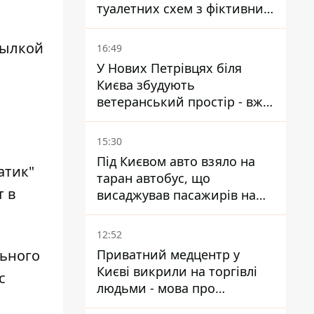
туалетних схем з фіктивним
будинком
сылкой
16:49
У Нових Петрівцях біля
Києва збудують
ветеранський простір - вже
знайшли проєктанта
15:30
Під Києвом авто взяло на
атик"
таран автобус, що
т в
висаджував пасажирів на
зупинці - пасажирка в
лікарні
12:52
льного
Приватний медцентр у
Києві викрили на торгівлі
с
людьми - мова про
сурогатне материнство