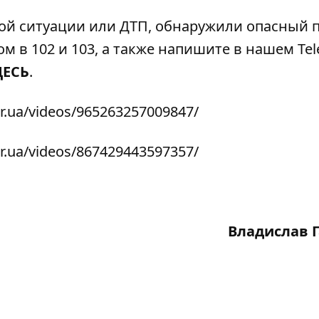
ой ситуации или ДТП, обнаружили опасный 
м в 102 и 103, а также напишите в нашем Tel
ДЕСЬ
.
r.ua/videos/965263257009847/
r.ua/videos/867429443597357/
Владислав 