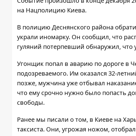
Событие произошло в конце декабря 20
на Нацполицию Киева.
В полицию Деснянского района обратил
украли иномарку. Он сообщил, что ра
гуляний потерпевший обнаружил, что у
Угонщик попал в аварию по дороге в 
подозреваемого. Им оказался 32-летн
позже, мужчина уже отбывал наказание
что ему срочно нужно было попасть д
свободы.
Ранее мы писали о том, в Киеве на Ха
таксиста
. Они, угрожая ножом, отобрал