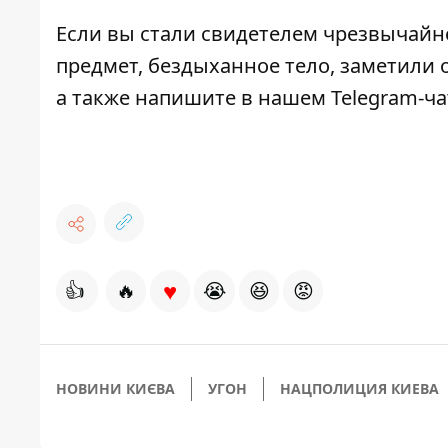
Если вы стали свидетелем чрезвычайн
предмет, бездыханное тело, заметили о
а также напишите в нашем Telegram-ч
♥
👍
🔥
😭
😆
😡
НОВИНИ КИЄВА
УГОН
НАЦПОЛИЦИЯ КИЕВА