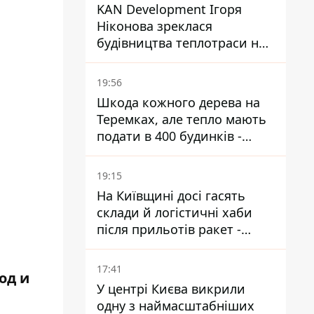
KAN Development Ігоря
Ніконова зреклася
будівництва теплотраси на
Теремках
19:56
Шкода кожного дерева на
Теремках, але тепло мають
подати в 400 будинків -
депутатка Київради
19:15
На Київщині досі гасять
склади й логістичні хаби
після прильотів ракет -
ДСНС
17:41
од и
У центрі Києва викрили
одну з наймасштабніших