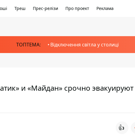
оші
Треш
Прес-релізи
Про проект
Реклама
ТОПТЕМА:
Відключення світла у столиці
атик» и «Майдан» срочно эвакуируют
👍