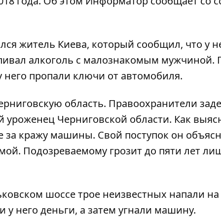
18 года. Об этом
Информатор
сообщает со 
ся житель Киева, который сообщил, что у н
спивал алкоголь с малознакомым мужчиной. 
 него пропали ключи от автомобиля.
Черниговскую область. Правоохранители зад
ий уроженец Черниговской области. Как выяс
 за кражу машины. Свой поступок он объясн
омой. Подозреваемому грозит до пяти лет ли
рьковском шоссе
трое неизвестных напали на
и у него деньги, а затем угнали машину.