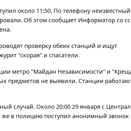
упил около 11:50. По телефону неизвестный
ровали. Об этом сообщает
Информатор
со с
ена.
оводят проверку обеих станций и ищут
урит "скорая" и спасатели.
нции метро "Майдан Независимости" и "Крещ
ых предметов не выявили. Станции работаю
ный случай. Около 20:00 29 января
с Центра
ак же в полицию поступил анонимный звонок 