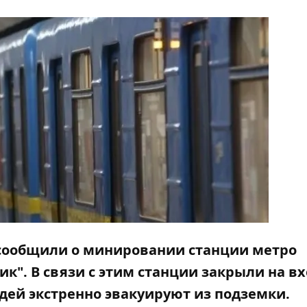
е сообщили о минировании станции метро
". В связи с этим станции закрыли на вх
дей экстренно эвакуируют из подземки.