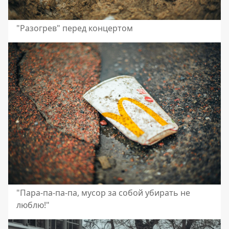
"Разогрев" перед концертом
"Пара-па-па-па, мусор за собой убирать не
люблю!"