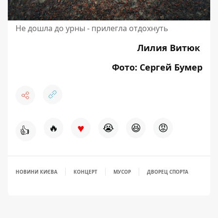
Не дошла до урны - прилегла отдохнуть
Лилия Витюк
Фото: Сергей Бумер
♥
🔥
😭
😆
😡
👍
НОВИНИ КИЄВА
КОНЦЕРТ
МУСОР
ДВОРЕЦ СПОРТА