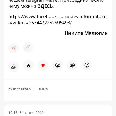
нему можно
ЗДЕСЬ
.
https://www.facebook.com/kiev.informator.u
a/videos/2574472252595493/
Никита Малюгин
♥
🔥
😭
😆
😡
👍
НОВИНИ КИЄВА
МЕТРО
10:18, 31 січня 2019