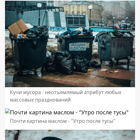
Кучи мусора - неотъемлемый атрибут любых
массовых празднований
Почти картина маслом - "Утро после тусы"