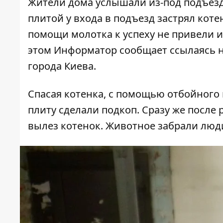
Жители дома услышали из-под подъезд
плитой у входа в подъезд застрял кот
помощи молотка к успеху не привели 
этом
Информатор
сообщает ссылаясь н
города Киева
.
Спасая котенка, с помощью отбойного 
плиту сделали подкоп. Сразу же после
вылез котенок. Животное забрали люд