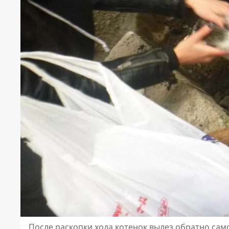
После раскопки хода котенок вылез обратно са