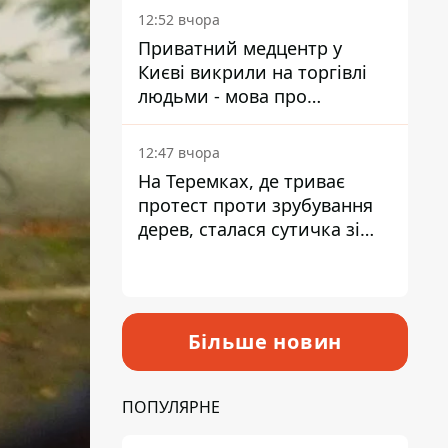
лікарні
12:52 вчора
Приватний медцентр у
Києві викрили на торгівлі
людьми - мова про
сурогатне материнство
12:47 вчора
На Теремках, де триває
протест проти зрубування
дерев, сталася сутичка зі
спецназом поліції
Більше новин
ПОПУЛЯРНЕ