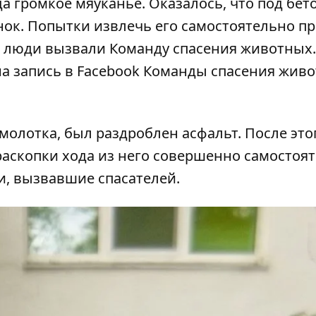
а громкое мяуканье. Оказалось, что под бет
енок. Попытки извлечь его самостоятельно п
и люди вызвали Команду спасения животных.
а запись в Facebook
Команды спасения жив
молотка, был раздроблен асфальт. После это
 раскопки хода из него совершенно самостоя
и, вызвавшие спасателей.