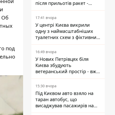
онной
після прильотів ракет -
ри
ДСНС
 Об
17:41 вчора
У центрі Києва викрили
отных
одну з наймасштабніших
туалетних схем з фіктивним
будинком
го под
16:49 вчора
тельно
У Нових Петрівцях біля
Києва збудують
ветеранський простір - вже
знайшли проєктанта
15:30 вчора
Під Києвом авто взяло на
таран автобус, що
висаджував пасажирів на
зупинці - пасажирка в