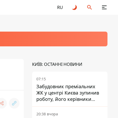
RU
КИЇВ: ОСТАННІ НОВИНИ
07:15
Забудовник преміальних
ЖК у центрі Києва зупинив
роботу, його керівники
втекли з України - Bihus.info
20:38 вчора