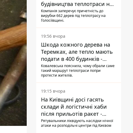
будівництва теплотраси на
Теремках
Компанія заперечує причетність до
вирубки 662 дерев під теплотрасу на
Голосіївщині.
19:56 вчора
Шкода кожного дерева на
Теремках, але тепло мають
подати в 400 будинків -
депутатка Київради
Ковалевська пояснила, чому обрали саме
такий маршрут теплотраси попри
протести жителів.
19:15 вчора
На Київщині досі гасять
склади й логістичні хаби
після прильотів ракет -
ДСНС
Рятувальники ліквідують наслідки нічної
атаки на розподільчі центри під Києвом