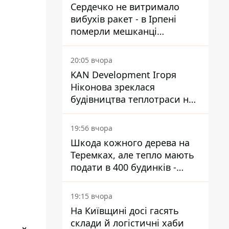
Сердечко не витримало
вибухів ракет - в Ірпені
померли мешканці
притулку для собак з
інвалідністю
20:05 вчора
KAN Development Ігоря
Ніконова зреклася
будівництва теплотраси на
Теремках
19:56 вчора
Шкода кожного дерева на
Теремках, але тепло мають
подати в 400 будинків -
депутатка Київради
19:15 вчора
На Київщині досі гасять
склади й логістичні хаби