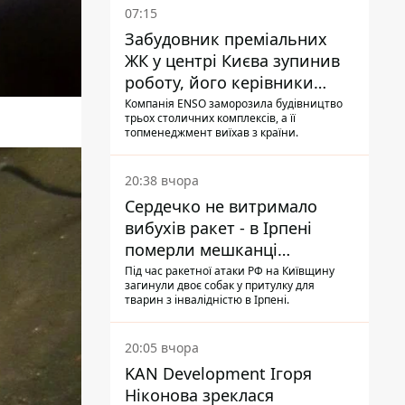
07:15
Забудовник преміальних
ЖК у центрі Києва зупинив
роботу, його керівники
втекли з України - Bihus.info
Компанія ENSO заморозила будівництво
трьох столичних комплексів, а її
топменеджмент виїхав з країни.
20:38 вчора
Сердечко не витримало
вибухів ракет - в Ірпені
померли мешканці
притулку для собак з
Під час ракетної атаки РФ на Київщину
загинули двоє собак у притулку для
інвалідністю
тварин з інвалідністю в Ірпені.
20:05 вчора
KAN Development Ігоря
Ніконова зреклася