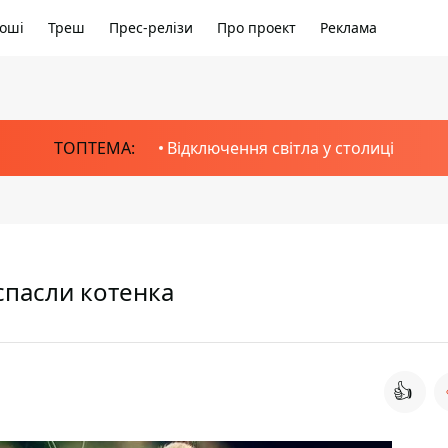
оші
Треш
Прес-релізи
Про проект
Реклама
ТОПТЕМА:
Відключення світла у столиці
спасли котенка
👍