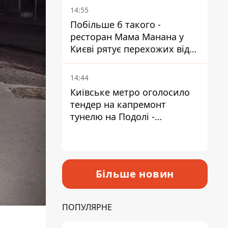
Пантелеєв
14:55
Побільше б такого -
ресторан Мама Манана у
Києві рятує перехожих від
спеки
14:44
Київське метро оголосило
тендер на капремонт
тунелю на Подолі -
триватиме майже два роки
Більше новин
ПОПУЛЯРНЕ