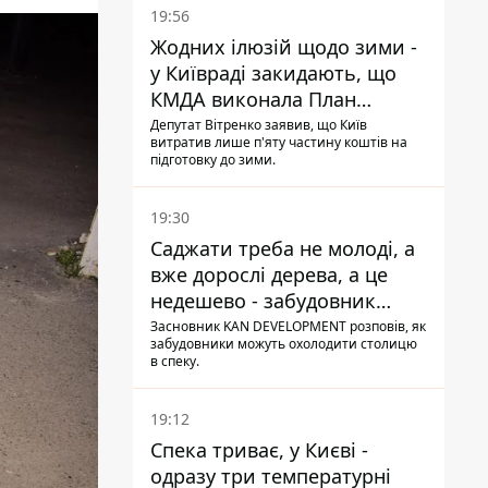
19:56
Жодних ілюзій щодо зими -
у Київраді закидають, що
КМДА виконала План
стійкості на 20%
Депутат Вітренко заявив, що Київ
витратив лише п'яту частину коштів на
підготовку до зими.
19:30
Саджати треба не молоді, а
вже дорослі дерева, а це
недешево - забудовник
Ніконов
Засновник KAN DEVELOPMENT розповів, як
забудовники можуть охолодити столицю
в спеку.
19:12
Спека триває, у Києві -
одразу три температурні