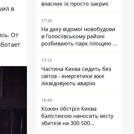
власник їх просто закриє
шил в
17:36
На даху відомої новобудови
сь. От
в Голосіївському районі
розбивають парк площею в
аботает
гектар
17:15
Частина Києва сидить без
світла - енергетики вже
ліквідовують аварію
16:40
Кожен обстріл Києва
балістикою наносить місту
збитків на 300-500
мільйонів - Петро