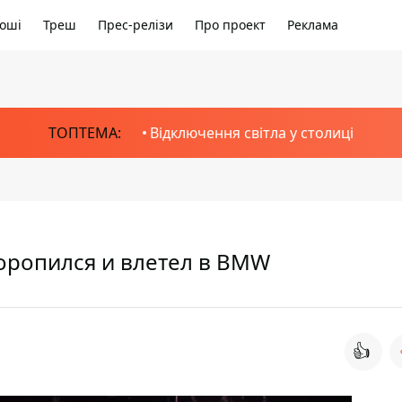
оші
Треш
Прес-релізи
Про проект
Реклама
ТОПТЕМА:
Відключення світла у столиці
торопился и влетел в BMW
👍