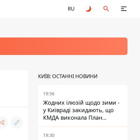
RU
КИЇВ: ОСТАННІ НОВИНИ
19:56
Жодних ілюзій щодо зими -
у Київраді закидають, що
КМДА виконала План
стійкості на 20%
19:30