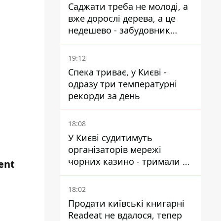
Саджати треба не молоді, а
вже дорослі дерева, а це
недешево - забудовник
Ніконов
19:12
Спека триває, у Києві -
одразу три температурні
рекорди за день
18:08
У Києві судитимуть
організаторів мережі
чорних казино - тримали 39
ent
закладів
18:02
Продати київські книгарні
Readeat не вдалося, тепер