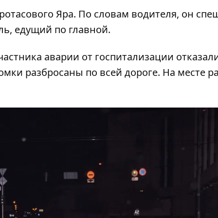
ротасового Яра. По словам водителя, он спе
ль, едущий по главной.
астника аварии от госпитализации отказали
омки разбросаны по всей дороге. На месте р