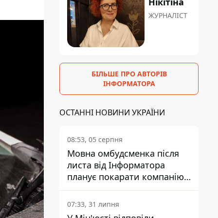
Нікітіна
ЖУРНАЛІСТ
БІЛЬШЕ ПРО АВТОРІВ
ІНФОРМАТОРА
ОСТАННІ НОВИНИ УКРАЇНИ
08:53, 05 серпня
Мовна омбудсменка після
листа від Інформатора
планує покарати компанію-
підрядника ПриватБанку
07:33, 31 липня