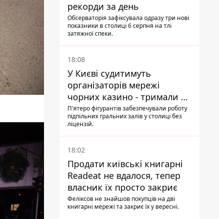
рекорди за день
Обсерваторія зафіксувала одразу три нові
показники в столиці 6 серпня на тлі
затяжної спеки.
18:08
У Києві судитимуть
організаторів мережі
чорних казино - тримали 39
закладів
П'ятеро фігурантів забезпечували роботу
підпільних гральних залів у столиці без
ліцензій.
18:02
Продати київські книгарні
Readeat не вдалося, тепер
власник їх просто закриє
Феліксов не знайшов покупців на дві
книгарні мережі та закриє їх у вересні.