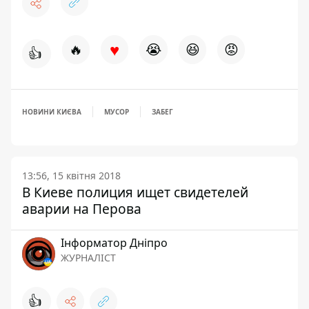
♥
🔥
😭
😆
😡
👍
НОВИНИ КИЄВА
МУСОР
ЗАБЕГ
13:56, 15 квітня 2018
В Киеве полиция ищет свидетелей
аварии на Перова
Інформатор Дніпро
ЖУРНАЛІСТ
👍