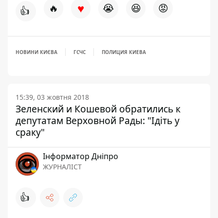
♥
🔥
😭
😆
😡
👍
НОВИНИ КИЄВА
ГСЧС
ПОЛИЦИЯ КИЕВА
15:39, 03 жовтня 2018
Зеленский и Кошевой обратились к
депутатам Верховной Рады: "Ідіть у
сраку"
Інформатор Дніпро
ЖУРНАЛІСТ
👍