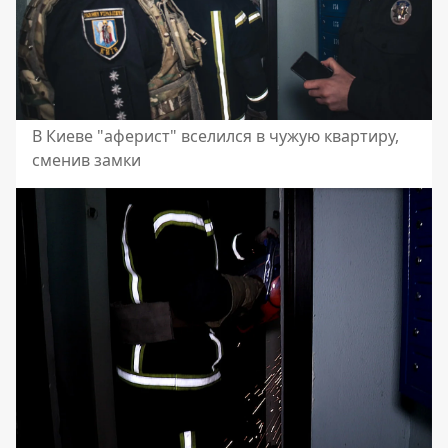
В Киеве "аферист" вселился в чужую квартиру,
сменив замки