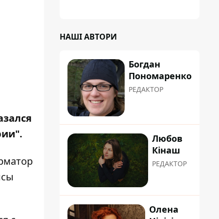
НАШІ АВТОРИ
Богдан
Пономаренко
РЕДАКТОР
азался
рии".
Любов
Кінаш
рматор
РЕДАКТОР
исы
Олена