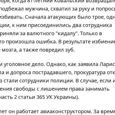
бря, когда 81-летний Ковальский возвращалс
 подбежал мужчина, схватил за руку и попрос
 избивать. Сначала атакующих было трое, од
ии, к ним присоединились два сотрудника
риняли за валютного "кидалу". Только в
то произошла ошибка. В результате избиени
мозга, а также повредил зуб.
 уголовное дело. Однако, как заявила Лари
ла и допроса пострадавшего, прокуратура от
з стали сотрудники полиции. В случае, если 
ишения свободы с лишением права занимать
асть 2 статьи 365 УК Украины).
 лет он работает авиаконструктором. За врем