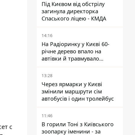
Під Києвом від обстрілу
загинула директорка
Спаського ліцею - КМДА
14:16
На Радіоринку у Києві 60-
річне дерево впало на
автівки й травмувало
людину - подробиці
13:28
Через ярмарки у Києві
змінили маршрути сім
автобусів і один тролейбус
11:46
В горили Тоні з Київського
ет с
зоопарку іменини - за