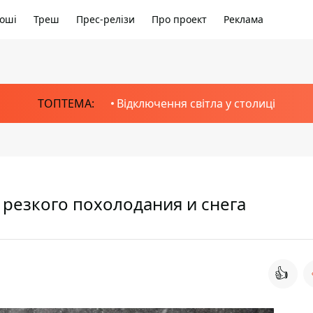
оші
Треш
Прес-релізи
Про проект
Реклама
ТОПТЕМА:
Відключення світла у столиці
 резкого похолодания и снега
👍