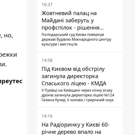
16:37
Жовтневий палац на
Майдані заберуть у
профспілок - рішення
 но,
Господарського суду
Господарський суд Києва повернув
державі будівлю Міжнародного центру
культури і мистецтв.
арежки
14:58
ми.
Під Києвом від обстрілу
загинула директорка
преутес
Спаського ліцею - КМДА
У Пухівці на Київщині через нічну атаку
дронів загинула директорка ліцею №124
Галина Кучер, її чоловік і трирічний онук
14:16
На Радіоринку у Києві 60-
річне дерево впало на