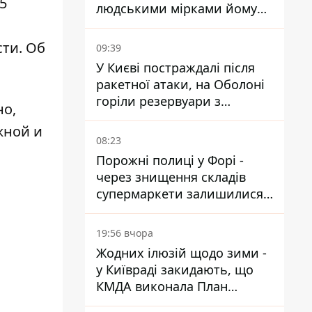
5
людськими мірками йому
вже понад 90 років
сти. Об
09:39
У Києві постраждалі після
ракетної атаки, на Оболоні
горіли резервуари з
но,
паливом
жной и
08:23
Порожні полиці у Форі -
через знищення складів
супермаркети залишилися
без асортименту
19:56 вчора
Жодних ілюзій щодо зими -
у Київраді закидають, що
КМДА виконала План
стійкості на 20%