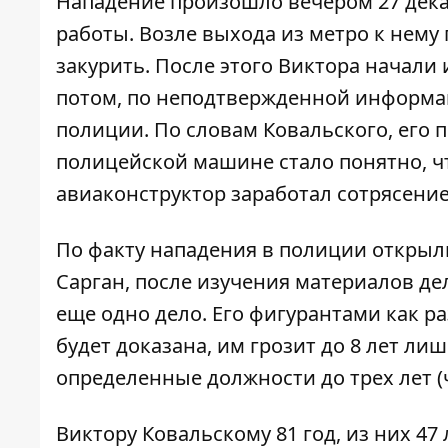
Нападение произошло вечером 27 дека
работы. Возле выхода из метро к нему
закурить. После этого Виктора начали
потом, по неподтвержденной информац
полиции. По словам Ковальского, его п
полицейской машине стало понятно, ч
авиаконструктор заработал сотрясение 
По факту нападения в полиции открыли
Сарган, после изучения материалов де
еще одно дело. Его фигурантами как ра
будет доказана, им грозит до 8 лет л
определенные должности до трех лет (ч
Виктору Ковальскому 81 год, из них 47