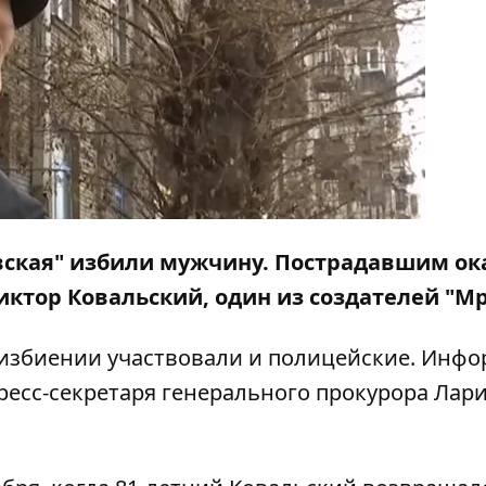
вская" избили мужчину. Пострадавшим ок
иктор Ковальский, один из создателей "М
избиении участвовали и полицейские.
Инфо
пресс-секретаря генерального прокурора Лар