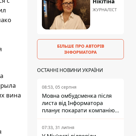
я с
Нікітіна
ил
ЖУРНАЛІСТ
нако
БІЛЬШЕ ПРО АВТОРІВ
я
ІНФОРМАТОРА
ОСТАННІ НОВИНИ УКРАЇНИ
са
крыла
08:53, 05 серпня
их вина
Мовна омбудсменка після
листа від Інформатора
планує покарати компанію-
підрядника ПриватБанку
07:33, 31 липня
я