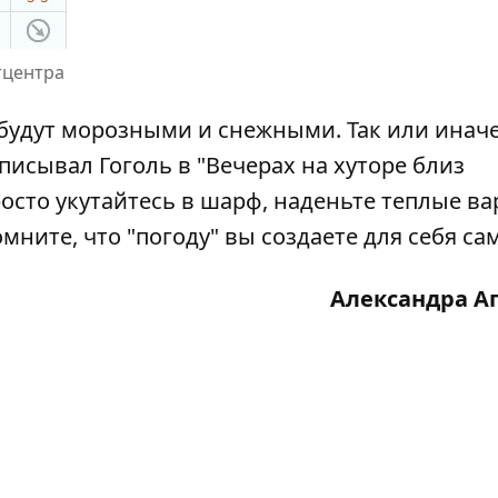
тцентра
будут морозными и снежными. Так или иначе,
писывал Гоголь в "Вечерах на хуторе близ
росто укутайтесь в шарф, наденьте теплые в
омните, что "погоду" вы создаете для себя са
Александра А