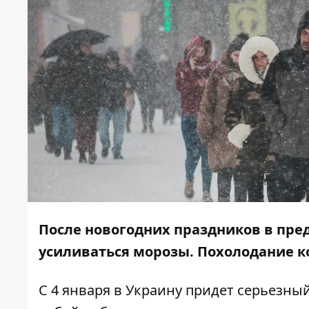
После новогодних праздников в пре
усиливаться морозы. Похолодание ко
С 4 января в Украину придет серьезны