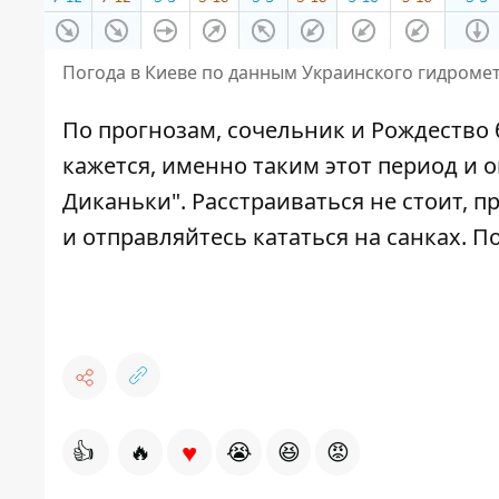
Погода в Киеве по данным Украинского гидроме
По прогнозам, сочельник и Рождество 
кажется, именно таким этот период и о
Диканьки". Расстраиваться не стоит, п
и отправляйтесь
кататься на санках
. П
♥
👍
🔥
😭
😆
😡