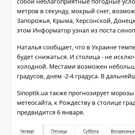
собой неблагоприятные погодные усло
метров в секунду, мокрый снег, возмо
Запорожья, Крыма, Херсонской, Донецк
этом
Информатор
узнал из
поста
синоп
Наталья сообщает, что в Украине т
емпе
будет снижаться. И столица - не исклю
холодной. Местами возможен небольшой
градусов, днем ​​-2-4 градуса. В дальн
Sinoptik.ua
также прогнозирует морозы
метеосайта, к Рождеству в столице град
предвидится 6 января.