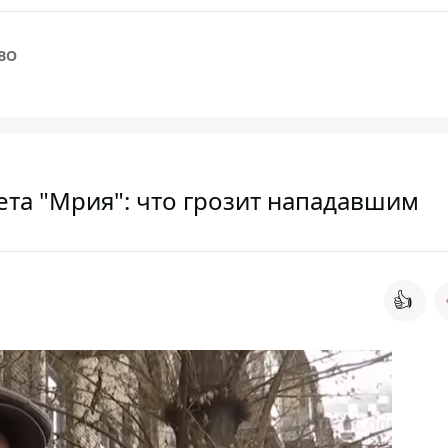
ВО
ета "Мрия": что грозит нападавшим
👍