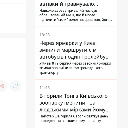
автівки й травмувало
людину - подробиці
Навколо дерева тривалий час був
облаштований МАФ, що й могло
підточити "сили" велетня: зрештою, його
коренева система не витримала, і стовбур
перекрив проїжджу частину вулиці
13:28
Через ярмарки у Києві
змінили маршрути сім
автобусів і один тролейбус
У Києві 8 і 9 серпня через сезонні ярмарки
тимчасово змінили рух громадського
транспорту
11:46
В горили Тоні з Київського
зоопарку іменини - за
людськими мірками йому
вже понад 90 років
Найстаріша горила Європи святкує день
народження в столичному зоопарку