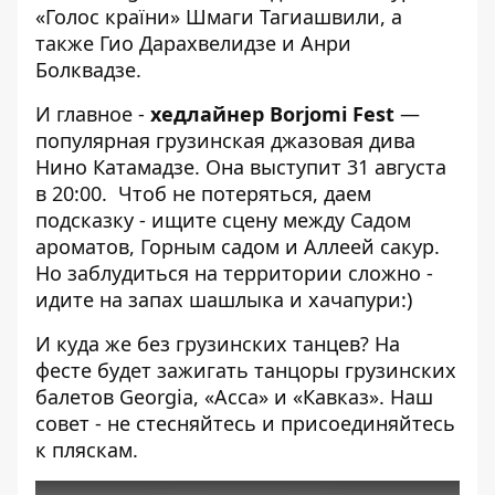
«Голос країни» Шмаги Тагиашвили, а
также Гио Дарахвелидзе и Анри
Болквадзе.
И главное -
хедлайнер Borjomi Fest
—
популярная грузинская
джазовая дива
Нино Катамадзе
. Она выступит 31 августа
в 20:00. Чтоб не потеряться, даем
подсказку - ищите сцену
между Садом
ароматов, Горным садом и Аллеей сакур.
Но заблудиться на территории сложно -
идите на запах шашлыка и хачапури:)
И куда же без грузинских танцев? На
фесте будет зажигать танцоры грузинских
балетов Georgia, «Асса» и «Кавказ». Наш
совет - не стесняйтесь и присоединяйтесь
к пляскам.