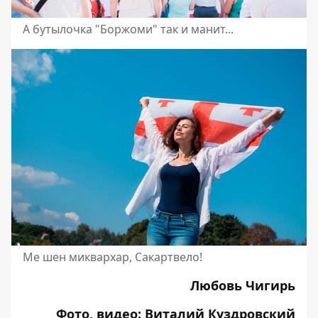
А бутылочка "Боржоми" так и манит...
Ме шен миквархар, Сакартвело!
Любовь Чигирь
Фото, видео: Виталий Куздровский