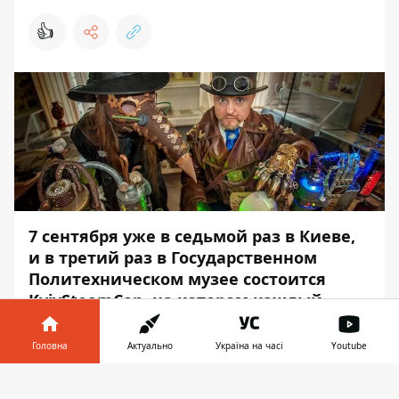
👍
7 сентября уже в седьмой раз в Киеве,
и в третий раз в Государственном
Политехническом музее состоится
KyivSteamCon, на котором каждый
посетитель сможет чуть больше узнать
об этой фантастической субкультуре. А
Головна
Актуально
Україна на часі
Youtube
кто-то и вовсе откроет для себя новую
Інформатор у
ветку в литературе и искусстве -
Завантажити