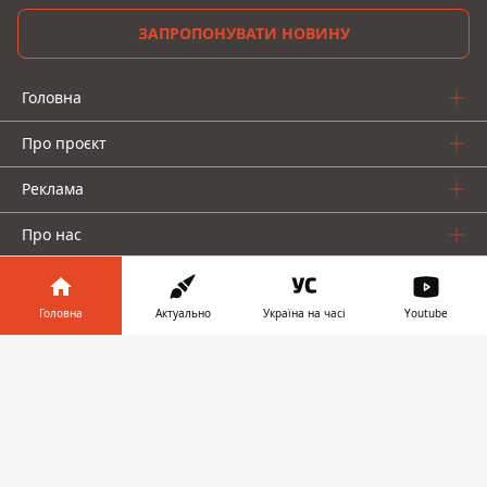
ЗАПРОПОНУВАТИ НОВИНУ
Головна
Про проєкт
Реклама
Про нас
Головна
Актуально
Україна на часі
Youtube
Інформатор у
Завантажити
телефоні
👉
Інформатор проекти
Інформатор-Україна
Geek
Гроші
Авто