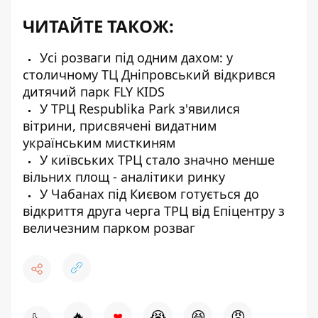
ЧИТАЙТЕ ТАКОЖ:
Усі розваги під одним дахом: у
столичному ТЦ Дніпровський відкрився
дитячий парк FLY KIDS
У ТРЦ Respublika Park з'явилися
вітрини, присвячені видатним
українським мисткиням
У київських ТРЦ стало значно менше
вільних площ - аналітики ринку
У Чабанах під Києвом готується до
відкриття друга черга ТРЦ від Епіцентру з
величезним парком розваг
♥
🔥
😭
😆
😡