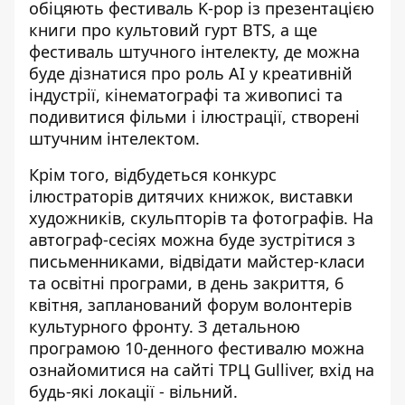
обіцяють фестиваль K-pop із презентацією
книги про культовий гурт BTS, а ще
фестиваль штучного інтелекту, де можна
буде дізнатися про роль AI у креативній
індустрії, кінематографі та живописі та
подивитися фільми і ілюстрації, створені
штучним інтелектом.
Крім того, відбудеться конкурс
ілюстраторів дитячих книжок, виставки
художників, скульпторів та фотографів. На
автограф-сесіях можна буде зустрітися з
письменниками, відвідати майстер-класи
та освітні програми, в день закриття, 6
квітня, запланований форум волонтерів
культурного фронту. З детальною
програмою 10-денного фестивалю можна
ознайомитися на сайті ТРЦ
Gulliver
, вхід на
будь-які локації - вільний.