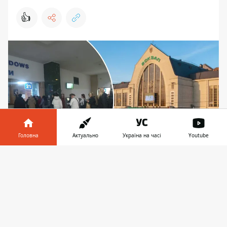
👍
Головна
Актуально
Україна на часі
Youtube
Інформатор у
Завантажити
Черга біля каси "попереднього продажу"
телефоні
👉
квитків (взято в лапки, бо самого попереднього
продажу нині немає). Фото: Facebook Оксана
Мірошниченко
Вже третій день у Києві на Центральному