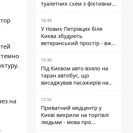
туалетних схем з фіктивним
будинком
тор
16:49
У Нових Петрівцях біля
Києва збудують
ветеранський простір - вже
стей
знайшли проєктанта
истемно
15:30
ктуру.
Під Києвом авто взяло на
таран автобус, що
висаджував пасажирів на
зупинці - пасажирка в
лікарні
12:52
вез на
Приватний медцентр у
Києві викрили на торгівлі
людьми - мова про
а
сурогатне материнство