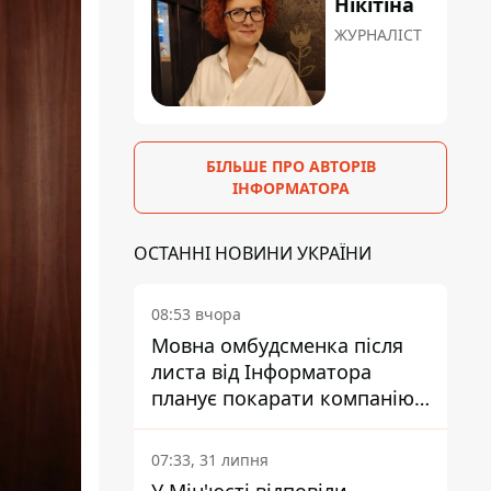
Нікітіна
ЖУРНАЛІСТ
БІЛЬШЕ ПРО АВТОРІВ
ІНФОРМАТОРА
ОСТАННІ НОВИНИ УКРАЇНИ
08:53 вчора
Мовна омбудсменка після
листа від Інформатора
планує покарати компанію-
підрядника ПриватБанку
07:33, 31 липня