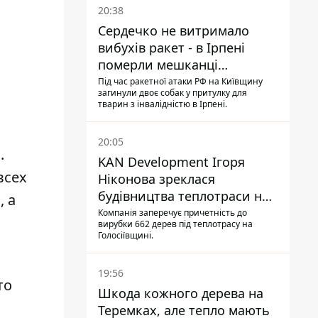
20:38
Сердечко не витримало
вибухів ракет - в Ірпені
померли мешканці
притулку для собак з
Під час ракетної атаки РФ на Київщину
загинули двоє собак у притулку для
інвалідністю
тварин з інвалідністю в Ірпені.
20:05
.
KAN Development Ігоря
всех
Ніконова зреклася
будівництва теплотраси на
, а
Теремках
Компанія заперечує причетність до
вирубки 662 дерев під теплотрасу на
Голосіївщині.
19:56
то
Шкода кожного дерева на
Теремках, але тепло мають