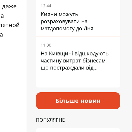
и даже
12:44
Кияни можуть
на
розраховувати на
олетной
матдопомогу до Дня
а
незалежності - кому її
дадуть
11:30
На Київщині відшкодують
частину витрат бізнесам,
що постраждали від
прильотів ракет
Більше новин
ПОПУЛЯРНЕ