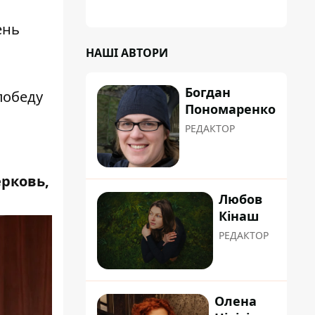
планували пізніше отримати "в
обслуговування" земельну ділянку
ень
НАШІ АВТОРИ
Богдан
победу
Пономаренко
РЕДАКТОР
рковь,
Любов
Кінаш
РЕДАКТОР
Олена