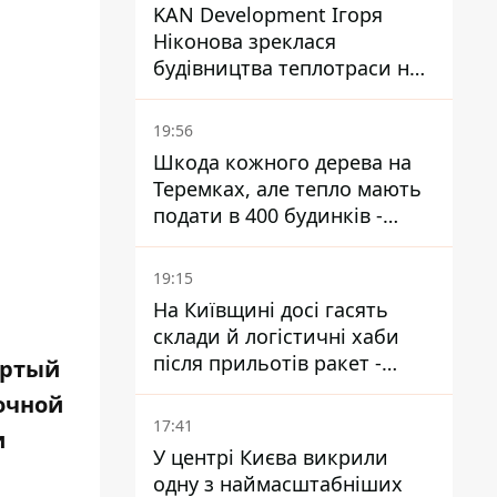
KAN Development Ігоря
Ніконова зреклася
будівництва теплотраси на
Теремках
19:56
Шкода кожного дерева на
Теремках, але тепло мають
подати в 400 будинків -
депутатка Київради
19:15
На Київщині досі гасять
склади й логістичні хаби
після прильотів ракет -
ертый
ДСНС
очной
17:41
и
У центрі Києва викрили
одну з наймасштабніших