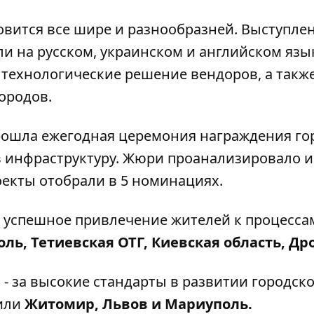
овится все шире и разнообразней. Выступле
шли на русском, украинском и английском язы
 т
ехнологические решение вендоров, а такж
ородов.
ошла ежегодная церемония награждения го
 инфраструктуру. Жюри проанализировало и
оекты отобрали в 5 номинациях.
а успешное привлечение жителей к процесса
оль, Тетиевская ОТГ, Киевская область, Др
а
- за высокие стандарты в развитии городск
тили
Житомир, Львов и Мариуполь.