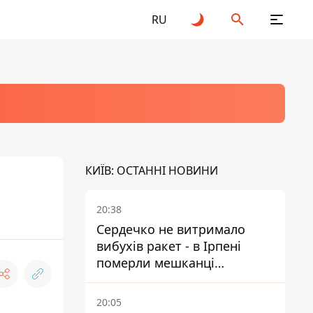
RU
КИЇВ: ОСТАННІ НОВИНИ
20:38
Сердечко не витримало
вибухів ракет - в Ірпені
померли мешканці
притулку для собак з
інвалідністю
20:05