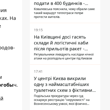
подати в 400 будинків -
депутатка Київради
ния
Ковалевська пояснила, чому обрали саме
такий маршрут теплотраси попри
ках. На
протести жителів.
е
19:15
На Київщині досі гасять
склади й логістичні хаби
родов-
після прильотів ракет -
ДСНС
Рятувальники ліквідують наслідки нічної
атаки на розподільчі центри під Києвом
17:41
м
У центрі Києва викрили
одну з наймасштабніших
огобы
ч.
туалетних схем з фіктивним
будинком
Подільська прокуратура через суд
ой
оскаржує реєстрацію "нерухомості" на
Вознесенському узвозі, якої фізично
ніколи не існувало: під неї, ймовірно,