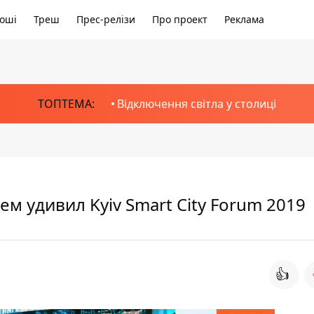
оші
Треш
Прес-релізи
Про проект
Реклама
ТОПТЕМА:
Відключення світла у столиці
ем удивил Kyiv Smart City Forum 2019
👍