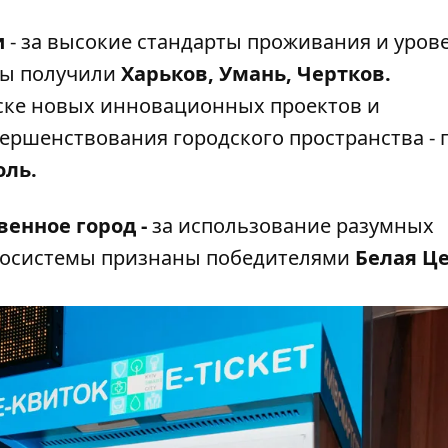
и
- за высокие стандарты проживания и уров
ды получили
Харьков, Умань, Чертков.
уске новых инновационных проектов и
ершенствования городского пространства - 
оль.
венное город -
за использование разумных
экосистемы
признаны победителями
Белая Це