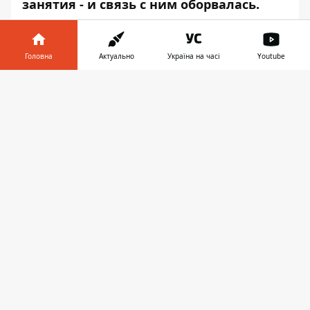
занятия - и связь с ним оборвалась.
В четверг, 25 октября, Тимур Голубовский
вышел около 8:00 из дома по адресу улица
Головна
Актуально
Україна на часі
Youtube
Белогородская, 12 и должен был
направиться в школу № 69. Однако
Інформатор у
Завантажити
мальчик пропал. Об этом
Информатор
телефоні
👉
узнал в отделе ювенальной превенции
нацполиции Киева.
По информации правоохранителей, Тимур
был одет
в синюю кофту, бежевые штаны,
черные кроссовки. При себе у него был
черный рюкзак. Рост мальчика – 163
сантиметра, он плотного телосложения,
выглядит на 13-14 лет. Цвет глаз – серый,
волосы черные.
Если вы владеете какой-либо
информацией о местонахождении 5-