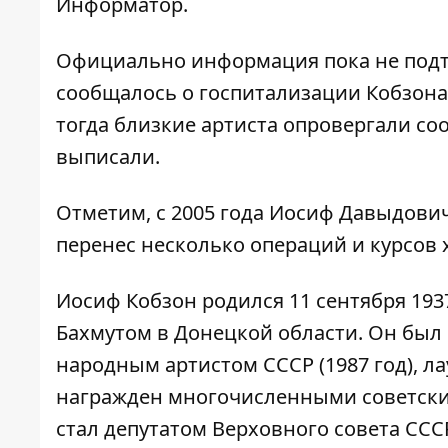
Информатор
.
Официально информация пока не подтв
сообщалось о госпитализации Кобзона, 
тогда близкие артиста опровергали соо
выписали.
Отметим, с 2005 года Иосиф Давыдови
перенес несколько операций и курсов
Иосиф Кобзон родился 11 сентября 19
Бахмутом в Донецкой области. Он был
народным артистом СССР (1987 год), ла
награжден многочисленными советским
стал депутатом Верховного совета СССР