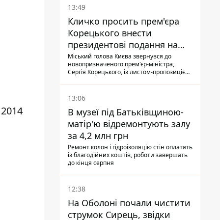
13:49
Кличко просить прем'єра
Корецького внести
президентові подання на
звільнення володаря
Міський голова Києва звернувся до
новопризначеного прем'єр-міністра,
Троєщини Бахматова
Сергія Корецького, із листом-пропозицією
щодо звільнення голови Деснянської РДА
Максима Бахматова
13:06
 2014
В музеї під Батьківщиною-
матір'ю відремонтують залу
за 4,2 млн грн
Ремонт колон і гідроізоляцію стін оплатять
із благодійних коштів, роботи завершать
до кінця серпня
12:38
На Оболоні почали чистити
струмок Сирець, звідки