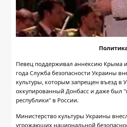
Политика
Певец поддерживал аннексию Крыма и 
года Служба безопасности Украины вне
культуры, которым запрещен въезд в 
оккупированный Донбасс и даже был 
республики" в России.
Министерство культуры Украины внесло
угрожающих национальной безопаснос