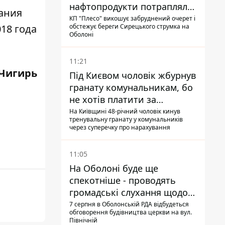
нафтопродукти потрапляли
ания
до озер
КП "Плесо" викошує забруднений очерет і
018 года
обстежує береги Сирецького струмка на
Оболоні
11:21
Чигирь
Під Києвом чоловік жбурнув
гранату комунальникам, бо
не хотів платити за
квитанціями
На Київщині 48-річний чоловік кинув
тренувальну гранату у комунальників
через суперечку про нарахування
11:05
На Оболоні буде ще
спекотніше - проводять
громадські слухання щодо
храму УГКЦ на Північній
7 серпня в Оболонській РДА відбудеться
обговорення будівництва церкви на вул.
Північній