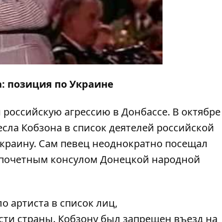
: позиция по Украине
российскую агрессию в Донбассе. В октябре
сла Кобзона в список деятелей российской
Украину. Сам певец неоднократно посещал
"почетным консулом Донецкой народной
 артиста в список лиц,
ти страны. Кобзону был запрещен въезд на