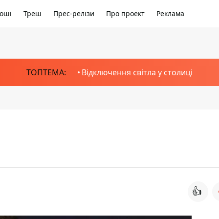
оші
Треш
Прес-релізи
Про проект
Реклама
ТОПТЕМА:
Відключення світла у столиці
👍