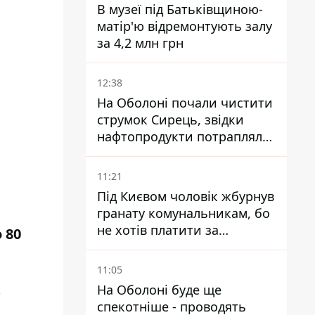
В музеї під Батьківщиною-
матір'ю відремонтують залу
за 4,2 млн грн
12:38
На Оболоні почали чистити
струмок Сирець, звідки
нафтопродукти потрапляли
до озер
11:21
Під Києвом чоловік жбурнув
гранату комунальникам, бо
не хотів платити за
 80
квитанціями
11:05
На Оболоні буде ще
т
спекотніше - проводять