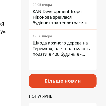
інвалідністю
20:05 вчора
KAN Development Ігоря
Ніконова зреклася
будівництва теплотраси на
«Я
Теремках
у».
19:56 вчора
Шкода кожного дерева на
Теремках, але тепло мають
подати в 400 будинків -
депутатка Київради
Більше новин
ПОПУЛЯРНЕ