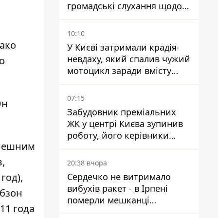
громадські слухання щодо
храму УГКЦ на Північній
10:10
нако
У Києві затримали крадія-
невдаху, який спалив чужий
о
мотоцикл заради вмісту
багажника
07:15
Он
Забудовник преміальних
ЖК у центрі Києва зупинив
роботу, його керівники
ынешним
втекли з України - Bihus.info
,
20:38 вчора
год),
Сердечко не витримало
вибухів ракет - в Ірпені
обзон
померли мешканці
11 года
притулку для собак з