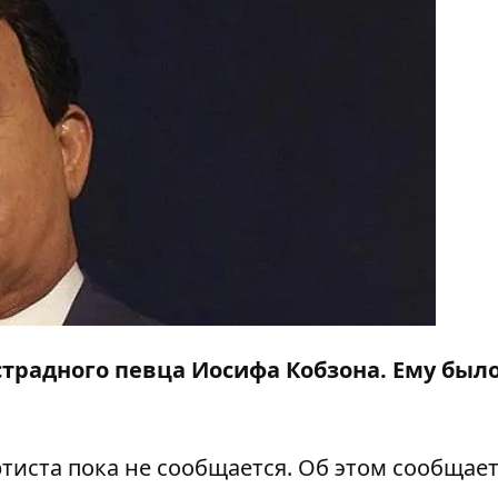
эстрадного певца Иосифа Кобзона. Ему было
тиста пока не сообщается. Об этом сообщае