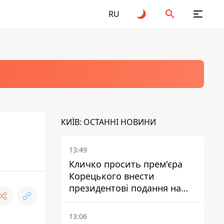
RU
КИЇВ: ОСТАННІ НОВИНИ
13:49
Кличко просить прем'єра
Корецького внести
президентові подання на
звільнення володаря
Троєщини Бахматова
13:06