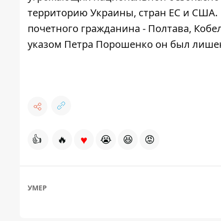
территорию Украины, стран ЕС и США.
почетного гражданина - Полтава, Кобел
указом Петра Порошенко он был лишен
♥
👍
🔥
😭
😆
😡
УМЕР