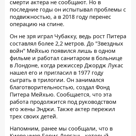
смерти актера не сообщают. Но в
последние годы он испытывал проблемы с
подвижностью, а в 2018 году перенес
операцию на спине.
Он не зря играл Чубакку, ведь рост Питера
составлял более 2,2 метров. До "Звездных
войн" Мейхью появился лишь в одном
фильме и работал санитаром в больнице
в Лондоне, когда режиссер Джордж Лукас
нашел его и пригласил в 1977 году
сыграть в трилогии. Он занимался
благотворительностью, создал Фонд
Питера Мейхью. Сообщается, что эта
работа продолжится под руководством
его жены Энджи. Также актер пережил
трех своих детей.
Напомним, ранее мы сообщали, что в
Киеве
умер Борис Довгань
, который