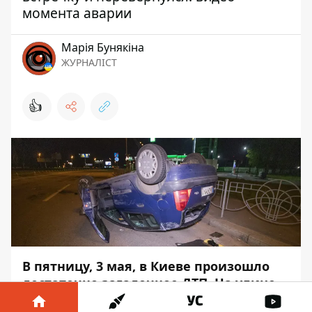
момента аварии
Марія Бунякіна
ЖУРНАЛІСТ
👍
В пятницу, 3 мая, в Киеве произошло
достаточно загадочное ДТП. На улице
Старобориспольской
Renault подрезал