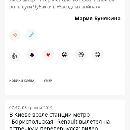
роль вуки Чубакки в «Звездных войнах»
Мария Бунякина
♥
🔥
😭
😆
😡
👍
НОВИНИ КИЄВА
УМЕР
07:47, 03 травня 2019
В Киеве возле станции метро
"Бориспольская" Renault вылетел на
встречку и перевернулся: видео