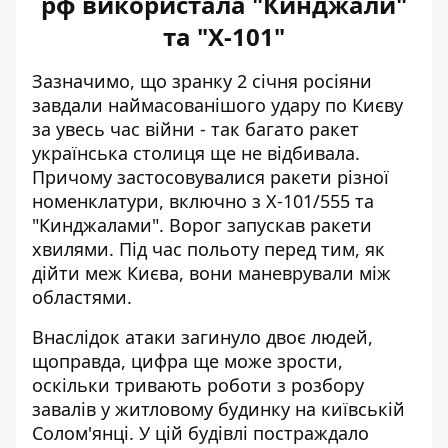
рф використала "Кинджали"
та "Х-101"
Зазначимо, що зранку 2 січня
росіяни
завдали наймасованішого удару
по Києву
за увесь час війни - так багато ракет
українська столиця ще не відбивала.
Причому застосовувалися ракети різної
номенклатури, включно з Х-101/555 та
"Кинджалами". Ворог запускав ракети
хвилями. Під час польоту перед тим, як
дійти меж Києва, вони маневрували між
областями.
Внаслідок атаки
загинуло двоє людей
,
щоправда, цифра ще може зрости,
оскільки тривають роботи з розбору
завалів у житловому будинку на київській
Солом'янці. У цій будівлі постраждало