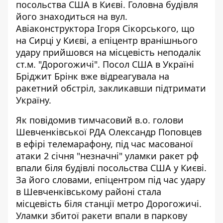
посольства США в Києві. Головна будівля
його знаходиться на вул.
Авiаконструктора Iгоря Сiкорського, що
на Сирці у Києві, а епіцентр вранішнього
удару прийшовся на місцевість неподалік
ст.м. "Дорогожичі". Посол США в Україні
Бріджит Брінк вже відреагувала на
ракетний обстріл, закликавши підтримати
Україну.
Як повідомив тимчасовий в.о. голови
Шевченківської РДА Олександр Поповцев
в ефірі телемарафону, під час масованої
атаки 2 січня "незначні" уламки ракет рф
впали
біля будівлі посольства США
у Києві.
За його словами, епіцентром під час удару
в Шевченківському районі стала
місцевість біля станції метро Дорогожичі.
Уламки збитої ракети впали в паркову