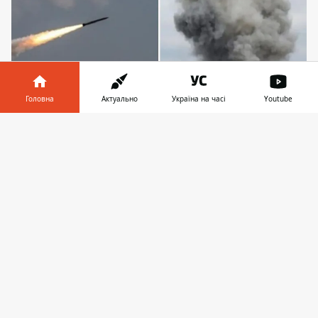
Головна
Актуально
Україна на часі
Youtube
Всі наслідки російської атаки встановлюються
Інформатор у
Завантажити
Внаслідок масованого ракетного удару
телефоні
👉
армії рф по Києву 2 січня у деяких районах
міста
зникли вода та світло
. Також на
місцях влучань чи падіння уламків
виникли пожежі.
Станом на 08:11 ракетна
небезпека в
столиці зберігається
. Вже відомо про
пошкодження житлових будинків. Про це
у вівторок розповіли у Київській міській
військовій адміністрації.