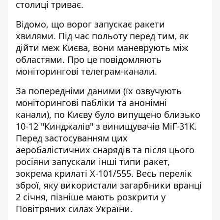
столиці триває.
Відомо, що ворог
запускає ракети
хвилями
. Під час польоту перед тим, як
дійти меж Києва, вони маневрують між
областями. Про це повідомляють
моніторингові телеграм-канали.
За попередніми даними (їх озвучують
моніторингові пабліки та анонімні
канали), по Києву було випущено близько
10-12 "Кинджалів" з винищувачів МіГ-31К.
Перед застосуванням цих
аеробалістичних снарядів та після цього
росіяни запускали інші типи ракет,
зокрема крилаті Х-101/555. Весь перелік
зброї, яку використали загарбники вранці
2 січня, пізніше мають розкрити у
Повітряних силах України.