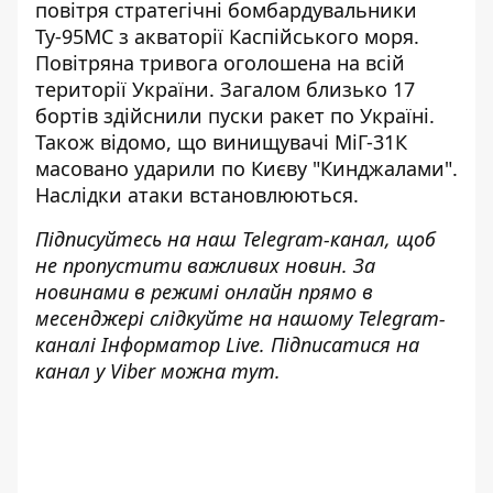
повітря
стратегічні бомбардувальники
Ту-95МС
з акваторії Каспійського моря.
Повітряна тривога оголошена на всій
території України. Загалом близько 17
бортів здійснили пуски ракет по Україні.
Також відомо, що винищувачі МіГ-31К
масовано ударили по Києву "Кинджалами".
Наслідки атаки встановлюються.
Підписуйтесь на наш
Telegram-канал
, щоб
не пропустити важливих новин. За
новинами в режимі онлайн прямо в
месенджері слідкуйте на нашому
Telegram-
каналі
Інформатор Live. Підписатися на
канал у Viber можна
тут
.