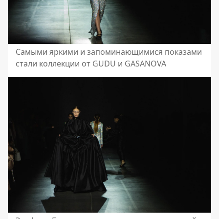
Самыми яркими и запоминающимися показами
стали коллекции от GUDU и GASANOVA