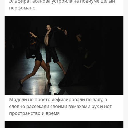
Эльфира Гасанова устроила на подиуме целый
перфоманс
Модели не просто дефилировали по залу, а
словно рассекали своими взмахами рук и ног
пространство и время