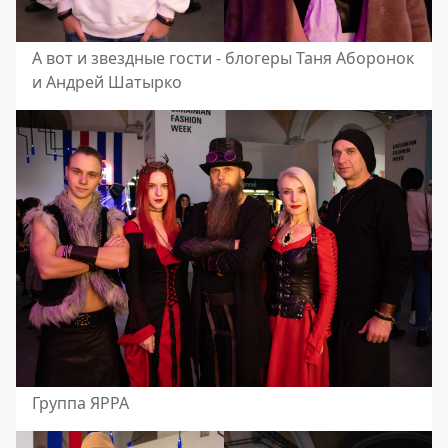
А вот и звездные гости - блогеры Таня Аборонок
и Андрей Шатырко
Группа ЯРРА