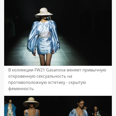
В коллекции FW21 Gasanova меняет привычную
откровенную сексуальность на
противоположную эстетику - скрытую
феминность