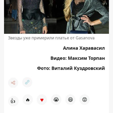
Звезды уже примерили платье от Gasanova
Алина Харавасил
Видео: Максим Торпан
Фото: Виталий Куздровский
♥
🔥
😭
😆
😡
👍