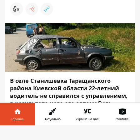
👍
В селе Станишевка Таращанского
района Киевской области 22-летний
водитель не справился с управлением,
в результате чего его автомобиль
опрокинулся. В салоне находился 15-
летний пассажир, который впал в кому.
Головна
Актуально
Україна на часі
Youtube
Авария произошла 28 июля. Об этом
Інформатор у
Завантажити
Информатор
сообщает со ссылкой на
телефоні
👉