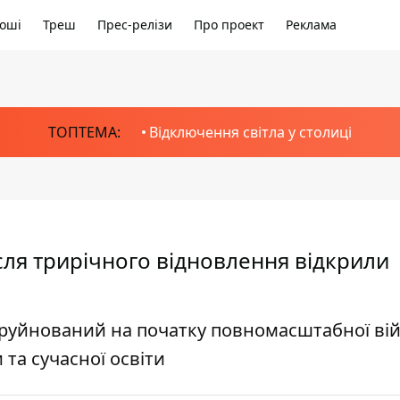
оші
Треш
Прес-релізи
Про проект
Реклама
ТОПТЕМА:
Відключення світла у столиці
сля трирічного відновлення відкрили
в зруйнований на початку повномасштабної ві
та сучасної освіти