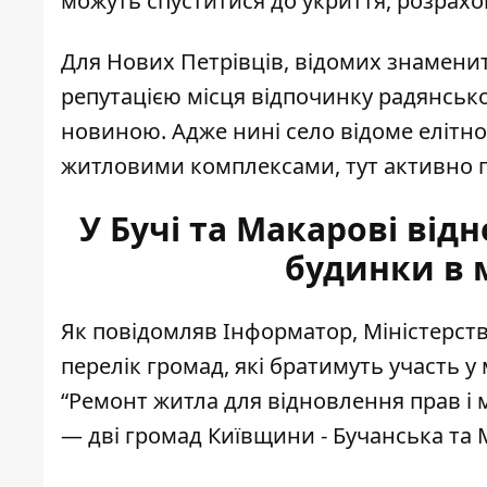
можуть спуститися до укриття, розрахов
Для Нових Петрівців, відомих знамени
репутацією місця відпочинку радянсько
новиною. Адже нині село відоме елітн
житловими комплексами, тут активно пр
У Бучі та Макарові ві
будинки в 
Як повідомляв Інформатор, Міністерств
перелік громад, які братимуть участь 
“Ремонт житла для відновлення прав і 
— дві громад Київщини -
Бучанська та 