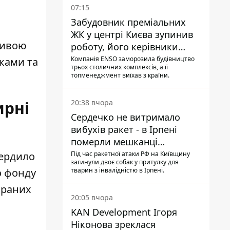
07:15
Забудовник преміальних
ЖК у центрі Києва зупинив
ливою
роботу, його керівники
втекли з України - Bihus.info
Компанія ENSO заморозила будівництво
ками та
трьох столичних комплексів, а її
топменеджмент виїхав з країни.
20:38 вчора
ирні
Сердечко не витримало
вибухів ракет - в Ірпені
померли мешканці
притулку для собак з
Під час ракетної атаки РФ на Київщину
вердило
загинули двоє собак у притулку для
інвалідністю
тварин з інвалідністю в Ірпені.
о фонду
браних
20:05 вчора
KAN Development Ігоря
Ніконова зреклася