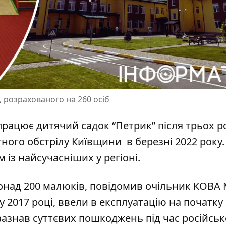
, розрахованого на 260 осіб
 працює дитячий садок “Петрик” після трьох р
тного обстрілу
Київщини в березні 2022 року.
із найсучасніших у регіоні.
понад 200 малюків, повідомив
очільник КОВА
у 2017 році, ввели в експлуатацію на початку 
н зазнав суттєвих пошкоджень під час російсь