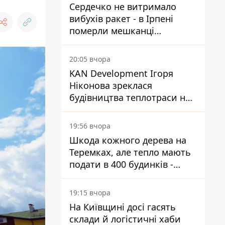
Сердечко не витримало
вибухів ракет - в Ірпені
померли мешканці
притулку для собак з
інвалідністю
20:05 вчора
KAN Development Ігоря
Ніконова зреклася
будівництва теплотраси на
Теремках
19:56 вчора
Шкода кожного дерева на
Теремках, але тепло мають
подати в 400 будинків -
депутатка Київради
19:15 вчора
На Київщині досі гасять
склади й логістичні хаби