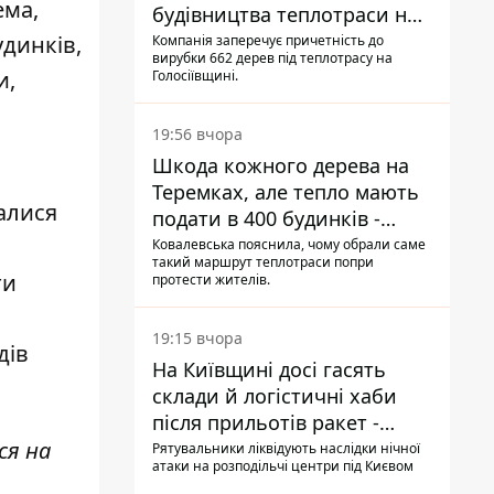
ема,
будівництва теплотраси на
Теремках
удинків,
Компанія заперечує причетність до
вирубки 662 дерев під теплотрасу на
и,
Голосіївщині.
19:56 вчора
Шкода кожного дерева на
Теремках, але тепло мають
алися
подати в 400 будинків -
депутатка Київради
Ковалевська пояснила, чому обрали саме
такий маршрут теплотраси попри
ти
протести жителів.
19:15 вчора
дів
На Київщині досі гасять
склади й логістичні хаби
після прильотів ракет -
ДСНС
ся на
Рятувальники ліквідують наслідки нічної
атаки на розподільчі центри під Києвом