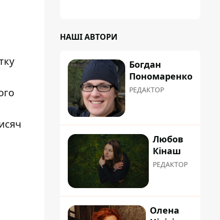
НАШІ АВТОРИ
тку
Богдан
Пономаренко
РЕДАКТОР
ого
тисяч
Любов
Кінаш
РЕДАКТОР
Олена