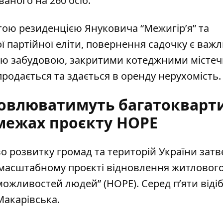
аного на 260 осіб.
тою резиденцією Януковича “Межигір’я” та
ї партійної еліти, повернення садочку є важ
ою забудовою, закритими котеджними містеч
одається та здається в оренду нерухомість.
дновлюватимуть багатокварт
межах проєкту HOPE
о розвитку громад та територій України зат
у масштабному проєкті відновлення житловог
можливостей людей” (HOPE). Серед п’яти віді
Макарівська
.