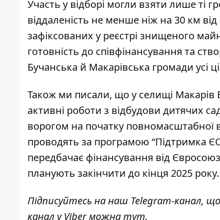
Участь у відборі могли взяти лише ті г
віддаленість не менше ніж на 30 км ві
зафіксованих у реєстрі знищеного майн
готовність до співфінансування та ств
Бучанська й Макарівська громади усі ці
Також ми писали, що у селищі Макарів 
активні роботи з відбудови
дитячих садк
ворогом на початку повномасштабної в
проводять за програмою “Підтримка ЄС
передбачає фінансування
від Євросоюзу
планують закінчити до кінця 2025 року.
Підписуйтесь на наш
Telegram-канал
, щ
канал у Viber можна
тут
.