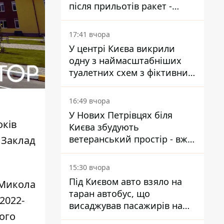
після прильотів ракет -
ДСНС
17:41 вчора
У центрі Києва викрили
одну з наймасштабніших
туалетних схем з фіктивним
будинком
16:49 вчора
У Нових Петрівцях біля
оків
Києва збудують
ветеранський простір - вже
 Заклад
знайшли проєктанта
15:30 вчора
Під Києвом авто взяло на
 Микола
таран автобус, що
2022-
висаджував пасажирів на
кого
зупинці - пасажирка в