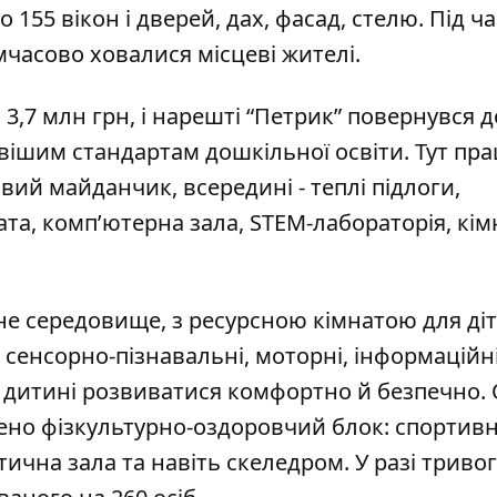
55 вікон і дверей, дах, фасад, стелю. Під ча
часово ховалися місцеві жителі.
3,7 млн грн, і нарешті “Петрик” повернувся 
овішим стандартам дошкільної освіти. Тут пр
ровий майданчик, всередині - теплі підлоги,
та, комп’ютерна зала, STEM-лабораторія, кім
не середовище, з ресурсною кімнатою для діт
 сенсорно-пізнавальні, моторні, інформаційні
й дитині розвиватися комфортно й безпечно.
ачено фізкультурно-оздоровчий блок: спортив
ична зала та навіть скеледром. У разі тривог