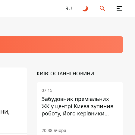
RU
КИЇВ: ОСТАННІ НОВИНИ
07:15
Забудовник преміальних
ЖК у центрі Києва зупинив
йни,
роботу, його керівники
втекли з України - Bihus.info
20:38 вчора