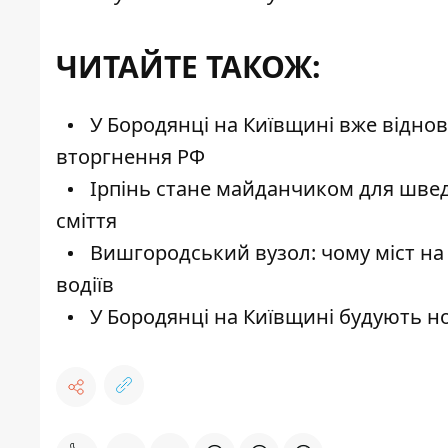
ЧИТАЙТЕ ТАКОЖ:
У Бородянці на Київщині вже віднови
вторгнення РФ
Ірпінь стане майданчиком для швед
сміття
Вишгородський вузол: чому міст на 
водіїв
У Бородянці на Київщині будують но