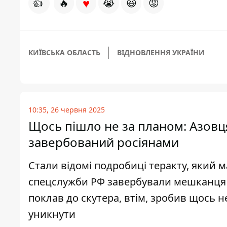
♥
👍
🔥
😭
😆
😡
КИЇВСЬКА ОБЛАСТЬ
ВІДНОВЛЕННЯ УКРАЇНИ
10:35, 26 червня 2025
Щось пішло не за планом: Азовця 
завербований росіянами
Стали відомі подробиці теракту, який 
спецслужби РФ завербували мешканця К
поклав до скутера, втім, зробив щось 
уникнути