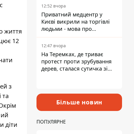
лікарні
с
12:52 вчора
Приватний медцентр у
Києві викрили на торгівлі
людьми - мова про
до життя
сурогатне материнство
ацює 12
12:47 вчора
На Теремках, де триває
нати
протест проти зрубування
дерев, сталася сутичка зі
спецназом поліції
ей з
 та
Більше новин
 Окрім
ний
ПОПУЛЯРНЕ
и діти