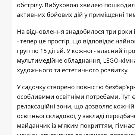
обстрілу. Вибуховою хвилею пошкодило 1
активних бойових дій у приміщенні тим
На відновлення знадобилося три роки і 
- тепер це простір, що відповідає найн
груп по 15 дітей. У кожної - власний іг
мультимедійне обладнання, LEGO-кімна
художнього та естетичного розвитку.
У садочку створено повністю безбар’єр
особливими освітніми потребами. Тут є
релаксаційні зони, що дозволяє кожні
освітньої складової, у закладі передб
майданчик із м’яким покриттям, гімнаст