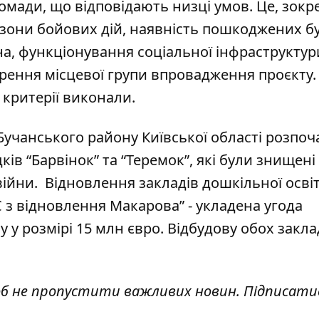
ромади, що відповідають низці умов. Це, зокр
д зони бойових дій, наявність пошкоджених б
а, функціонування соціальної інфраструктур
орення місцевої групи впровадження проєкту.
 критерії виконали.
Бучанського району Київської області розпоч
ів “Барвінок” та “Теремок”, які були знищені
ійни. Відновлення закладів дошкільної осві
 з відновлення Макарова” - укладена
угода
 у розмірі 15 млн євро. Відбудову обох закла
об не пропустити важливих новин. Підписати