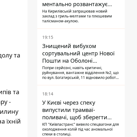
ментально розвантажує
акула
На Кирилівській запрацював новий
заклад з гриль-мелтами та плюшевим
талісманом-акулою.
19:15
Знищений вибухом
сортувальний центр Нової
долу та
Пошти на Оболоні
запрацював - видають
Попри серйозні, навіть критичні,
руйнування, вантажне відділення №2, що
посилки
по вул. Богатирській, 11 відновило роботу:
співробітники сортують поштові
відправлення й видають їх адресатам
ипів та
18:14
ру -
У Києві через спеку
випустили трамваї-
вилину
поливачі, щоб зберегти
а їхній
рейки від деформації
КП "Київпастранс" вивело спецвагони для
охолодження колій під час аномальної
спеки в столиці.