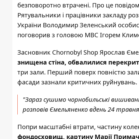
безповоротно втрачені. Про це повід
Рятувальники і працівники закладу роз
України Володимир Зеленський особист
поговорив з головою МВС Ігорем Клим
Засновник Chornobyl Shop Ярослав Ємел
знищена стіна, обвалилися перекритт
три зали. Перший поверх повністю зал
фасади зазнали критичних руйнувань.
"Зараз сушимо чорнобильські вишиванк
розповів Ємельяненко вдень 24 травня
Попри масштабні втрати, частину колек
фондосховищ, картину Марії Прима