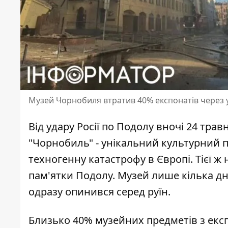
Музей Чорнобиля втратив 40% експонатів через 
Від удару Росії по Подолу вночі 24 тр
"Чорнобиль" - унікальний культурний п
техногенну катастрофу в Європі. Тієї ж
пам'ятки Подолу
. Музей лише кілька дн
одразу опинився серед руїн.
Близько 40% музейних предметів з екс