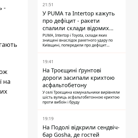
21:51
 -
У PUMA та Intertop кажуть
про дефіцит - ракети
спалили склади відомих
брендів
PUMA, Intertop і Toyota, склади яких
знищені внаслідок ракетного удару по
агають
Київщині, попередили про дефіцит
товарів
19:41
На Троєщині ґрунтові
кож
дороги засипали крихтою
ї на
асфальтобетону
ших
У селі Троєщина комунальники вирівняли
шість вулиць асфальтобетонною крихтою
проти вибоїн і бруду
19:19
На Подолі відкрили сендвіч-
бар Gosha, де гостей