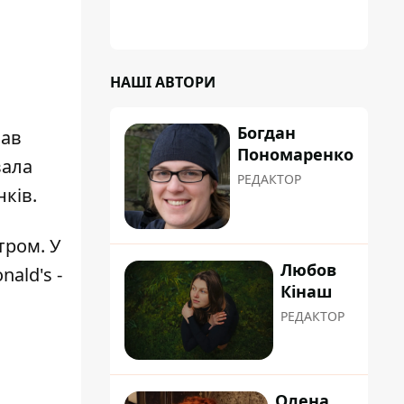
НАШІ АВТОРИ
Богдан
нав
Пономаренко
вала
РЕДАКТОР
ків.
тром. У
Любов
ald's -
Кінаш
РЕДАКТОР
Олена