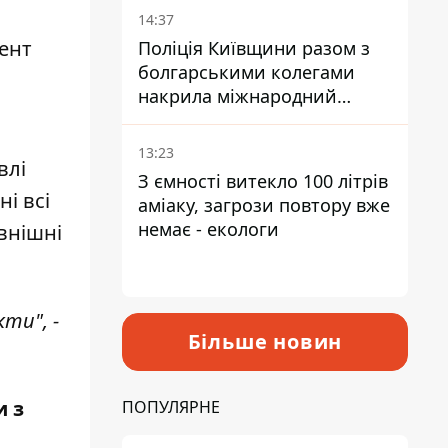
14:37
дент
Поліція Київщини разом з
болгарськими колегами
накрила міжнародний
наркосиндикат
13:23
влі
З ємності витекло 100 літрів
і всі
аміаку, загрози повтору вже
немає - екологи
внішні
ти", -
Більше новин
 з
ПОПУЛЯРНЕ