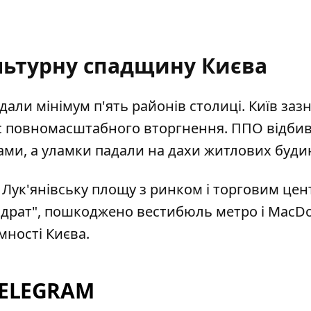
льтурну спадщину Києва
дали мінімум п'ять районів столиці
. Київ заз
час повномасштабного вторгнення. ППО відби
ами, а уламки падали на дахи житлових будин
Лук'янівську площу
з ринком і торговим цен
драт", пошкоджено вестибюль метро і MacDon
мності Києва.
TELEGRAM