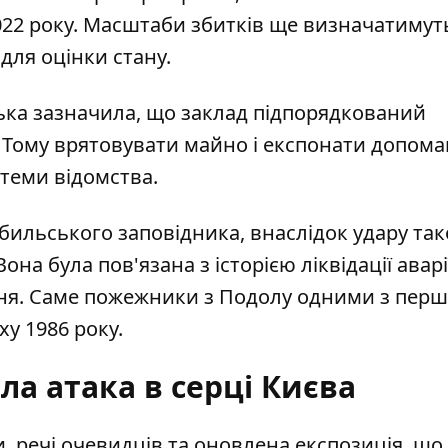
022 року. Масштаби збитків ще визначатимуть
для оцінки стану.
ька зазначила, що заклад підпорядкований
. Тому врятовувати майно і експонати допом
стеми відомства.
бильського заповідника, внаслідок удару та
на була пов'язана з історією ліквідації аварі
ння. Саме пожежники з Подолу одними з пер
у 1986 року.
а атака в серці Києва
и, речі очевидців та оновлена експозиція, що