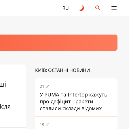
RU
КИЇВ: ОСТАННІ НОВИНИ
ші
21:51
У PUMA та Intertop кажуть
про дефіцит - ракети
ісля
спалили склади відомих
брендів
19:41