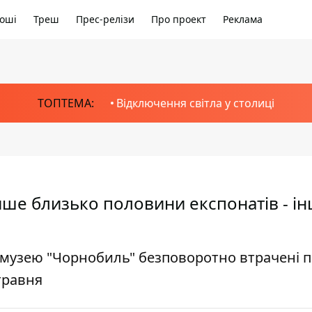
оші
Треш
Прес-релізи
Про проект
Реклама
ТОПТЕМА:
Відключення світла у столиці
ише близько половини експонатів - ін
музею "Чорнобиль" безповоротно втрачені п
 травня