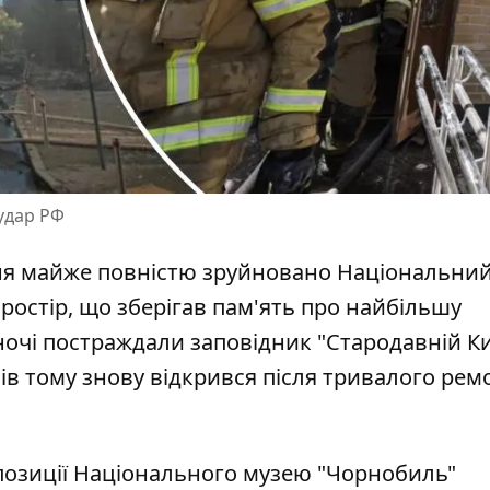
удар РФ
авня майже повністю зруйновано Національни
ростір, що зберігав пам'ять про найбільшу
 ночі постраждали
заповідник "Стародавній Ки
ів тому знову відкрився після тривалого ремон
позиції Національного музею "Чорнобиль"