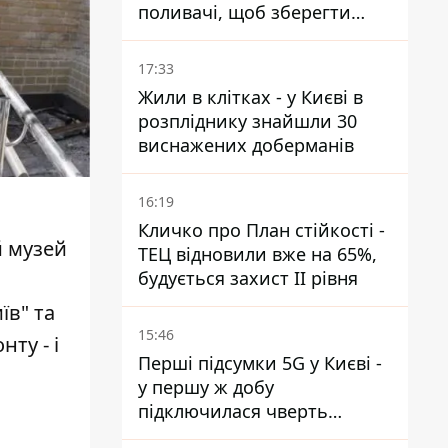
поливачі, щоб зберегти
рейки від деформації
17:33
Жили в клітках - у Києві в
розпліднику знайшли 30
виснажених доберманів
16:19
Кличко про План стійкості -
й музей
ТЕЦ відновили вже на 65%,
будується захист ІІ рівня
їв" та
15:46
ту - і
Перші підсумки 5G у Києві -
у першу ж добу
підключилася чверть
мільйона абонентів