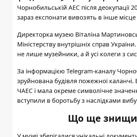
Чорнобильській АЕС після деокупації 2
зараз експонати вивозять в інше місце 
Директорка музею Віталіна Мартиновс
Міністерству внутрішніх справ України
не лише музейники, а й усі колеги з си
За інформацією Telegram-каналу Чорно
зруйнована будівля пожежної каланчі. Во
ЧАЕС і мала окреме символічне значе
вступили в боротьбу з наслідками вибух
Що ще знищил
У музеї зберігалися унікальні документ