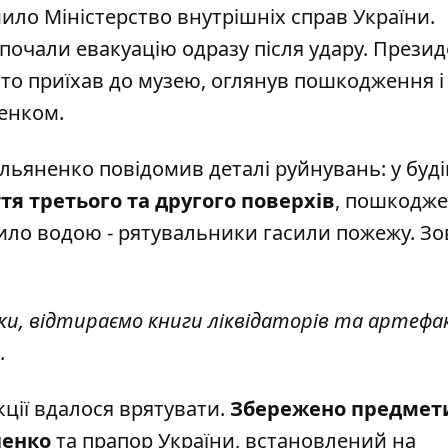
омило
Міністерство внутрішніх справ України
.
почали евакуацію одразу після удару. Прези
о приїхав до музею, оглянув пошкодження і
енком.
ьяненко повідомив деталі руйнувань: у буді
я третього та другого поверхів
, пошкоджен
ило водою - рятувальники гасили пожежу. Зо
и, відтираємо книги ліквідаторів та артефак
.
ції вдалося врятувати.
Збережено предмети
ченко
та прапор України, встановлений на