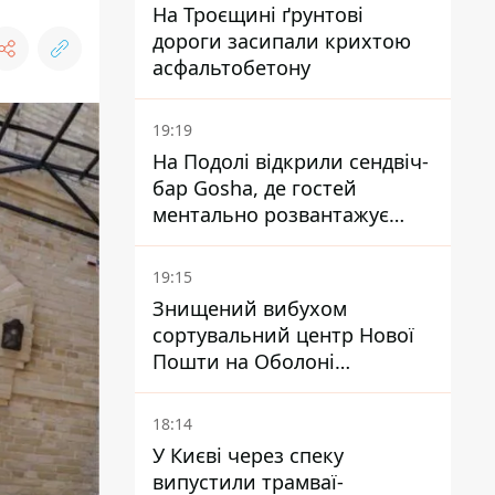
На Троєщині ґрунтові
дороги засипали крихтою
асфальтобетону
19:19
На Подолі відкрили сендвіч-
бар Gosha, де гостей
ментально розвантажує
акула
19:15
Знищений вибухом
сортувальний центр Нової
Пошти на Оболоні
запрацював - видають
посилки
18:14
У Києві через спеку
випустили трамваї-