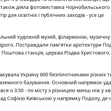
т також діяла фотовиставка Чорнобильського
 для освітніх і публічних заходів - усе це
альний художній музей, філармонію, музичну
удрого. Постраждали пам'ятки архітектури По
, Поштова станція, церква Різдва Христового,
акувала Україну 600 безпілотниками різних т
наземного базування. Основний напрямок уда
вся о 3:50 - по місту з різницею менш ніж у х
над Софією Київською у напрямку Подолу, де н