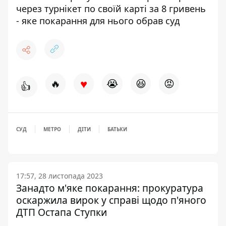
через турнікет по своїй карті за 8 гривень
- яке покарання для нього обрав суд
♥
🔥
😭
😆
😡
👍
СУД
МЕТРО
ДІТИ
БАТЬКИ
17:57, 28 листопада 2023
Занадто м'яке покарання: прокуратура
оскаржила вирок у справі щодо п'яного
ДТП Остапа Ступки