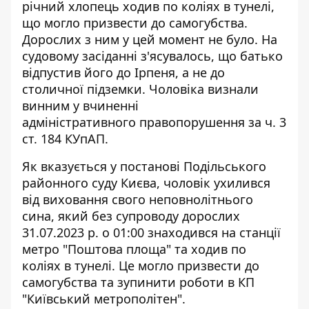
річний хлопець ходив по коліях в тунелі,
що могло призвести до самогубства.
Дорослих з ним у цей момент не було. На
судовому засіданні з'ясувалось, що батько
відпустив його
до Ірпеня, а не до
столичної підземки
. Чоловіка визнали
винним у вчиненні
адміністративного правопорушення за ч. 3
ст. 184 КУпАП.
Як вказується у постанові Подільського
районного суду Києва, чоловік ухилився
від виховання свого неповнолітнього
сина, який
без супроводу дорослих
31.07.2023 р. о 01:00 знаходився
на станції
метро "Поштова площа" та ходив по
коліях в тунелі. Це могло призвести до
самогубства та зупинити роботи в КП
"Київський метрополітен".