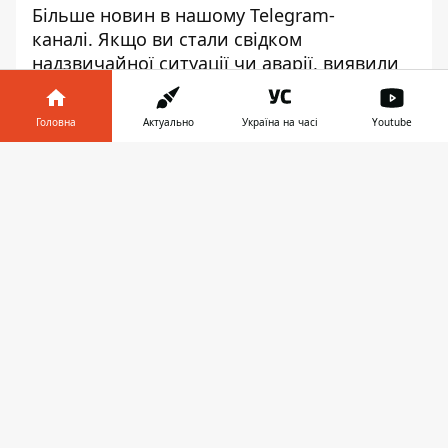
Більше новин в нашому
Telegram-
каналі
. Якщо ви стали свідком
надзвичайної ситуації чи аварії, виявили
небезпечний предмет, бездиханне тіло,
помітили вогонь чи підпал, повідомте про
Головна
Актуально
Україна на часі
Youtube
це 101, 102 та 103, а також напишіть у
нашому Telegram-чаті. Приєднатися до
Інформатор у
Завантажити
нього можна
ТУТ
.
телефоні
👉
Платон Бережний
♥
🔥
😭
😆
😡
👍
ВИБУХ
НАЦПОЛИЦИЯ КИЕВА