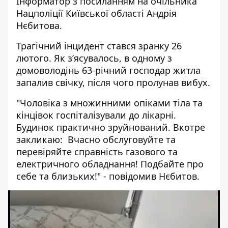
Інформатор
з посиланням на очільника
Нацполіції Київської області Андрія
Нєбитова.
Трагічний інцидент стався зранку 26
лютого. Як з’ясувалось, в одному з
домоволодінь 63-річний господар житла
запалив свічку, після чого пролунав вибух.
"Чоловіка з множинними опіками тіла та
кінцівок госпіталізували до лікарні.
Будинок практично зруйнований. Вкотре
закликаю: Вчасно обслуговуйте та
перевіряйте справність газового та
електричного обладнання! Подбайте про
себе та близьких!" - повідомив Нєбитов.