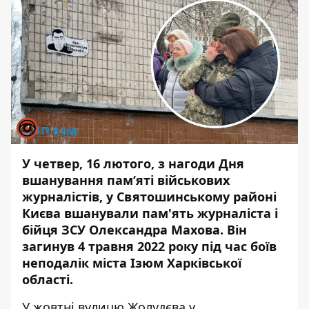
У четвер, 16 лютого, з нагоди Дня
вшанування пам‘яті військових
журналістів, у Святошинському районі
Києва вшанували пам'ять журналіста і
бійця ЗСУ Олександра Махова. Він
загинув 4 травня 2022 року під час боїв
неподалік міста Ізюм Харківської
області.
У жовтні вулицю Жолудєва у