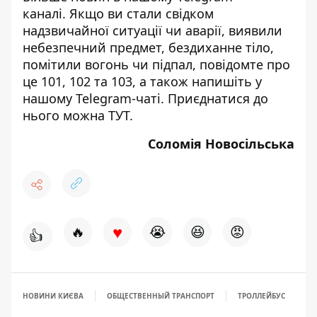
каналі
. Якщо ви стали свідком
надзвичайної ситуації чи аварії, виявили
небезпечний предмет, бездиханне тіло,
помітили вогонь чи підпал, повідомте про
це 101, 102 та 103, а також напишіть у
нашому Telegram-чаті. Приєднатися до
нього можна
ТУТ
.
Соломія Новосільська
♥
🔥
😭
😆
😡
👍
НОВИНИ КИЄВА
ОБЩЕСТВЕННЫЙ ТРАНСПОРТ
ТРОЛЛЕЙБУС