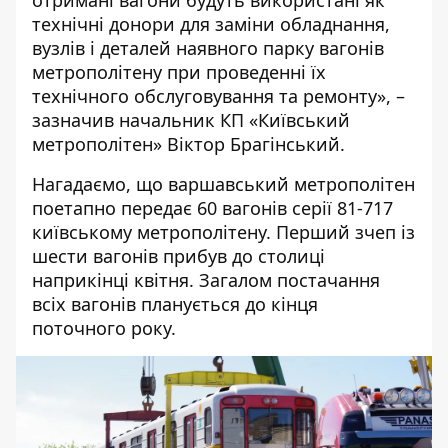
отримані вагони будуть використані як
технічні донори для заміни обладнання,
вузлів і деталей наявного парку вагонів
метрополітену при проведенні їх
технічного обслуговування та ремонту», –
зазначив начальник КП «Київський
метрополітен» Віктор Брагінський.
Нагадаємо, що
варшавський метрополітен
поетапно передає 60 вагонів
серії 81-717
київському метрополітену. Перший зчеп із
шести вагонів
прибув до столиці
наприкінці квітня
. Загалом постачання
всіх вагонів планується до кінця
поточного року.