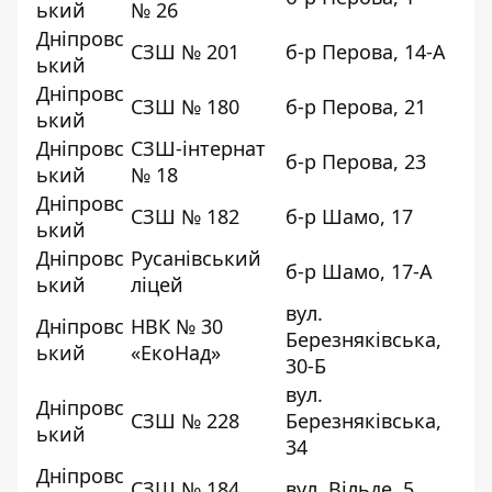
ький
№ 26
Дніпровс
СЗШ № 201
б-р Перова, 14-А
ький
Дніпровс
СЗШ № 180
б-р Перова, 21
ький
Дніпровс
СЗШ-інтернат
б-р Перова, 23
ький
№ 18
Дніпровс
СЗШ № 182
б-р Шамо, 17
ький
Дніпровс
Русанівський
б-р Шамо, 17-А
ький
ліцей
вул.
Дніпровс
НВК № 30
Березняківська,
ький
«ЕкоНад»
30-Б
вул.
Дніпровс
СЗШ № 228
Березняківська,
ький
34
Дніпровс
СЗШ № 184
вул. Вільде, 5