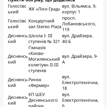
Голосіївс
вул. Вільямса, 9,
ЖК «Ліко-Град»
ький
корпус 1
просп.
Голосіївс
Концертний
Лобановського,
ький
зал Stereo Plaza
119
Деснянсь
Школа I- III
вул. Драйзера,
кий
ступенів № 321
40-Б
Гімназія
«Києво-
Деснянсь
вул. Драйзера, 9-
Могилянський
кий
А
колегіум» ІІ-ІІІ
ступенів
вул.
Деснянсь
Ринок
Електротехнічна,
кий
«Фермер»
18
КП ШЕУ
вул.
Деснянсь
Деснянського
Електротехнічна,
кий
району
6