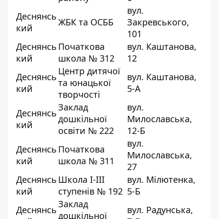
вул.
Деснянсь
ЖБК та ОСББ
Закревського,
кий
101
Деснянсь
Початкова
вул. Каштанова,
кий
школа № 312
12
Центр дитячої
Деснянсь
вул. Каштанова,
та юнацької
кий
5-А
творчості
Заклад
вул.
Деснянсь
дошкільної
Милославська,
кий
освіти № 222
12-Б
вул.
Деснянсь
Початкова
Милославська,
кий
школа № 311
27
Деснянсь
Школа І-ІІІ
вул. Мілютенка,
кий
ступенів № 192
5-Б
Заклад
Деснянсь
вул. Радунська,
дошкільної