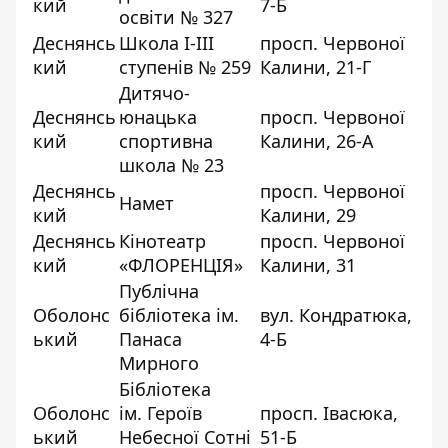
кий
7-Б
освіти № 327
Деснянсь
Школа І-ІІІ
просп. Червоної
кий
ступенів № 259
Калини, 21-Г
Дитячо-
Деснянсь
юнацька
просп. Червоної
кий
спортивна
Калини, 26-А
школа № 23
Деснянсь
просп. Червоної
Намет
кий
Калини, 29
Деснянсь
Кінотеатр
просп. Червоної
кий
«ФЛОРЕНЦІЯ»
Калини, 31
Публічна
Оболонс
бібліотека ім.
вул. Кондратюка,
ький
Панаса
4-Б
Мирного
Бібліотека
Оболонс
ім. Героїв
просп. Івасюка,
ький
Небесної Сотні
51-Б