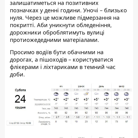
залишатиметься на позитивних
позначках у денні години. Уночі – близько
нуля. Через це можливе підмерзання на
покритті. Аби уникнути обледеніння,
дорожники оброблятимуть вулиці
протиожедедними матеріалами.
Просимо водіїв бути обачними на
дорогах, а пішоходів – користуватися
флікерами і ліхтариками в темний час
доби.