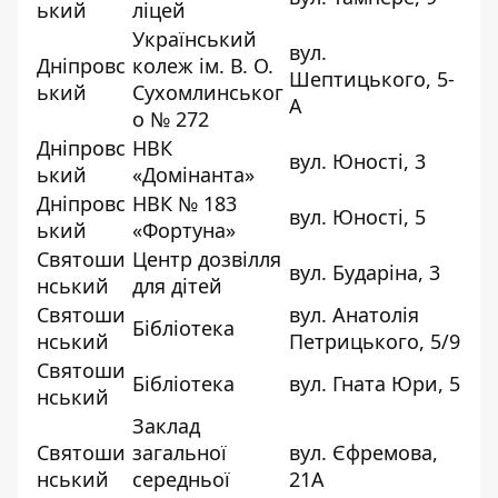
ький
ліцей
Український
вул.
Дніпровс
колеж ім. В. О.
Шептицького, 5-
ький
Сухомлинськог
А
о № 272
Дніпровс
НВК
вул. Юності, 3
ький
«Домінанта»
Дніпровс
НВК № 183
вул. Юності, 5
ький
«Фортуна»
Святоши
Центр дозвілля
вул. Бударіна, 3
нський
для дітей
Святоши
вул. Анатолія
Бібліотека
нський
Петрицького, 5/9
Святоши
Бібліотека
вул. Гната Юри, 5
нський
Заклад
Святоши
загальної
вул. Єфремова,
нський
середньої
21А