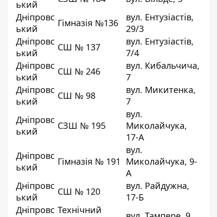
ький
Дніпровс
вул. Ентузіастів,
Гімназія №136
ький
29/3
Дніпровс
вул. Ентузіастів,
СШ № 137
ький
7/4
Дніпровс
вул. Кибальчича,
СШ № 246
ький
7
Дніпровс
вул. Микитенка,
СШ № 98
ький
7
вул.
Дніпровс
СЗШ № 195
Миколайчука,
ький
17-А
вул.
Дніпровс
Гімназія № 191
Миколайчука, 9-
ький
А
Дніпровс
вул. Райдужна,
СШ № 120
ький
17-Б
Дніпровс
Технічний
вул. Тампере, 9