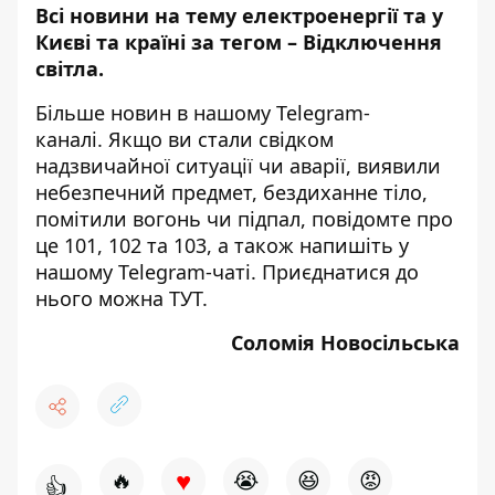
Всі новини на тему
електроенергії та у
Києві та країні за тегом –
Відключення
світла
.
Більше новин в нашому
Telegram-
каналі
. Якщо ви стали свідком
надзвичайної ситуації чи аварії, виявили
небезпечний предмет, бездиханне тіло,
помітили вогонь чи підпал, повідомте про
це 101, 102 та 103, а також напишіть у
нашому Telegram-чаті. Приєднатися до
нього можна
ТУТ
.
Соломія Новосільська
♥
🔥
😭
😆
😡
👍