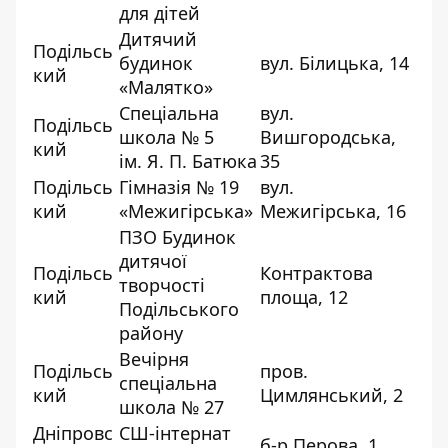
для дітей
Дитячий
Подільсь
будинок
вул. Білицька, 14
кий
«Малятко»
Спеціальна
вул.
Подільсь
школа № 5
Вишгородська,
кий
ім. Я. П. Батюка
35
Подільсь
Гімназія № 19
вул.
кий
«Межигірська»
Межигірська, 16
ПЗО Будинок
дитячої
Подільсь
Контрактова
творчості
кий
площа, 12
Подільського
району
Вечірня
Подільсь
пров.
спеціальна
кий
Цимлянський, 2
школа № 27
Дніпровс
СШ-інтернат
б-р Перова, 1