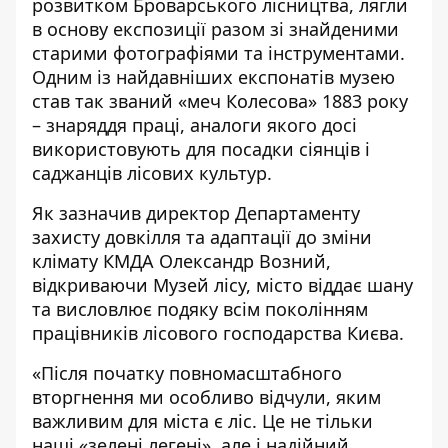
розвитком Броварського лісництва, лягли
в основу експозиції разом зі знайденими
старими фотографіями та інструментами.
Одним із найдавніших експонатів музею
став так званий «меч Колесова» 1883 року
– знаряддя праці, аналоги якого досі
використовують для посадки сіянців і
саджанців лісових культур.
Як зазначив директор Департаменту
захисту довкілля та адаптації до зміни
клімату КМДА Олександр Возний,
відкриваючи Музей лісу, місто віддає шану
та висловлює подяку всім поколінням
працівників лісового господарства Києва.
«Після початку повномасштабного
вторгнення ми особливо відчули, яким
важливим для міста є ліс. Це не тільки
наші «зелені легені», але і надійний