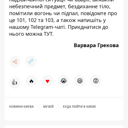
небезпечний предмет, бездиханне тіло,
помітили вогонь чи підпал, повідомте про
це 101, 102 та 103, а також напишіть у
нашому Telegram-чаті. Приєднатися до
нього можна
ТУТ
.
Варвара Грекова
♥
🔥
😭
😆
😡
👍
НОВИНИ КИЄВА
МУЗЕЙ
КУДА ПОЙТИ В КИЕВЕ