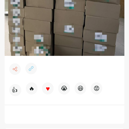
♥
🔥
😭
😆
😡
👍