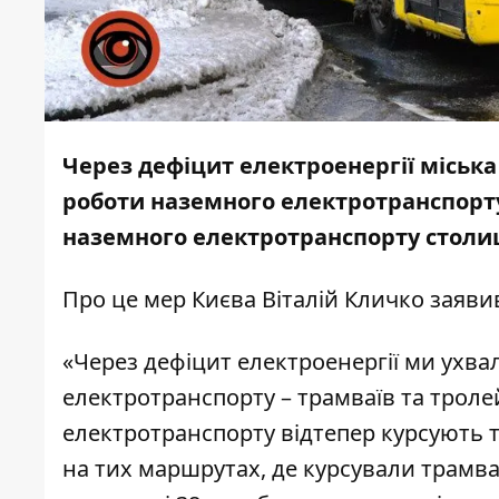
Через дефіцит електроенергії міськ
роботи наземного електротранспорту
наземного електротранспорту столиц
Про це мер Києва Віталій Кличко заявив
«Через дефіцит електроенергії ми ух
електротранспорту – трамваїв та троле
електротранспорту відтепер курсують 
на тих маршрутах, де курсували трамваї