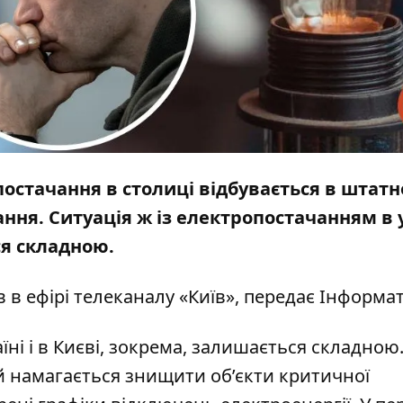
постачання в столиці відбувається в штат
ання. Ситуація ж із електропостачанням в 
ся складною.
 в ефірі телеканалу «Київ», передає
Інформа
їні і в Києві, зокрема, залишається складною.
й намагається знищити об’єкти критичної