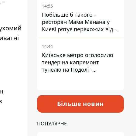
 –
Пантелеєв
14:55
Побільше б такого -
ресторан Мама Манана у
рухомий
Києві рятує перехожих від
спеки
иватні
14:44
Київське метро оголосило
тендер на капремонт
тунелю на Подолі -
триватиме майже два роки
ан
в
Більше новин
ПОПУЛЯРНЕ