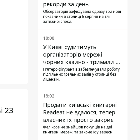
рекорди за день
Обсерваторія зафіксувала одразу три нові
показники в столиці 6 серпня на тлі
затяжної спеки.
18:08
У Києві судитимуть
організаторів мережі
чорних казино - тримали 39
закладів
П'ятеро фігурантів забезпечували роботу
підпільних гральних залів у столиці без
ліцензій.
18:02
Продати київські книгарні
і 23
Readeat не вдалося, тепер
власник їх просто закриє
Феліксов не знайшов покупців на дві
книгарні мережі та закриє їх у вересні.