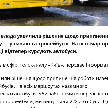
а влада ухвалила рішення щодо припинен
 – трамваїв та тролейбусів. На всіх марш
і відтепер курсують автобуси.
 в ефірі телеканалу «Київ», передає
Інформа
валили рішення щодо припинення роботи наз
йбусів. На всіх маршрутах наземного
тільки автобуси. Аби забезпечити перевезен
 і тролейбуси, ми випустили 222 автобуси. Ц