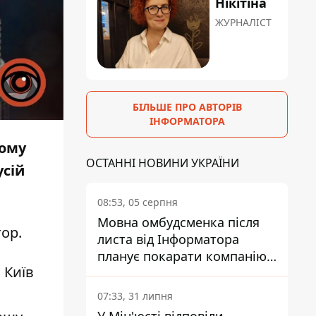
Нікітіна
ЖУРНАЛІСТ
БІЛЬШЕ ПРО АВТОРІВ
ІНФОРМАТОРА
ному
ОСТАННІ НОВИНИ УКРАЇНИ
усій
08:53, 05 серпня
Мовна омбудсменка після
тор
.
листа від Інформатора
планує покарати компанію-
 Київ
підрядника ПриватБанку
07:33, 31 липня