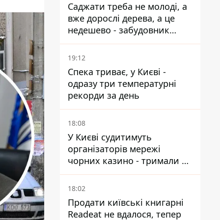
Саджати треба не молоді, а
вже дорослі дерева, а це
недешево - забудовник
Ніконов
19:12
Спека триває, у Києві -
одразу три температурні
рекорди за день
18:08
У Києві судитимуть
організаторів мережі
чорних казино - тримали 39
закладів
18:02
Продати київські книгарні
Readeat не вдалося, тепер