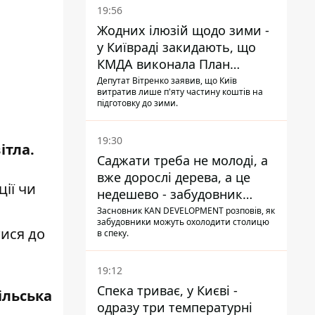
19:56
Жодних ілюзій щодо зими -
у Київраді закидають, що
КМДА виконала План
стійкості на 20%
Депутат Вітренко заявив, що Київ
витратив лише п'яту частину коштів на
підготовку до зими.
19:30
ітла
.
Саджати треба не молоді, а
вже дорослі дерева, а це
ії чи
недешево - забудовник
Ніконов
Засновник KAN DEVELOPMENT розповів, як
забудовники можуть охолодити столицю
тися до
в спеку.
19:12
Спека триває, у Києві -
ільська
одразу три температурні