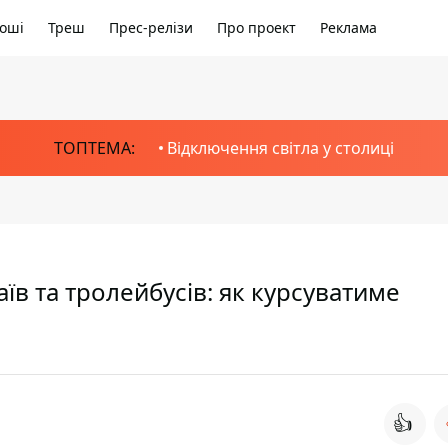
оші
Треш
Прес-релізи
Про проект
Реклама
ТОПТЕМА:
Відключення світла у столиці
їв та тролейбусів: як курсуватиме
👍