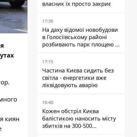
власник їх просто закриє
17:36
На даху відомої новобудови
в Голосіївському районі
розбивають парк площею в
ня
гектар
рутах
17:15
Частина Києва сидить без
світла - енергетики вже
тор
.
ліквідовують аварію
емного
16:40
Кожен обстріл Києва
балістикою наносить місту
ня киян
збитків на 300-500
е
мільйонів - Петро