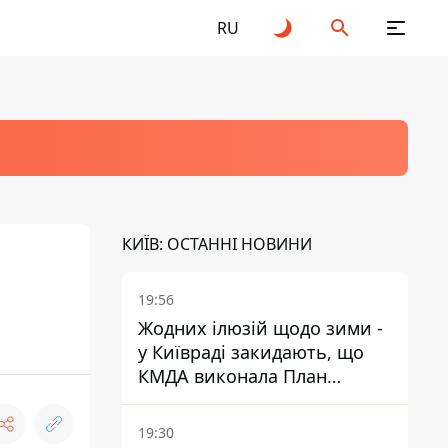
RU
КИЇВ: ОСТАННІ НОВИНИ
19:56
Жодних ілюзій щодо зими -
у Київраді закидають, що
КМДА виконала План
стійкості на 20%
19:30