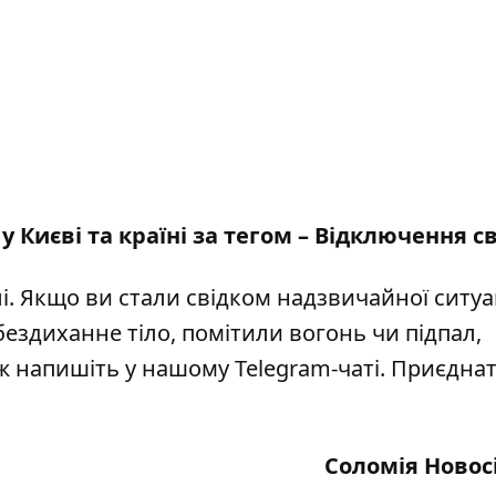
у Києві та країні за тегом –
Відключення св
і
. Якщо ви стали свідком надзвичайної ситуац
бездиханне тіло, помітили вогонь чи підпал,
кож напишіть у нашому Telegram-чаті. Приєдна
Соломія Новос