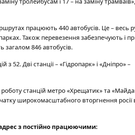
аміну тролейбусам і 17 – на заміну трамваїв»,
ршрутах працюють 440 автобусів. Це – весь 
опарках. Також перевезення забезпечують і пр
ь загалом 846 автобусів.
й з 52. Дві станції – «Гідропарк» і «Дніпро» –
и
роботу станцій метро «Хрещатик» та «Майд
 початку широкомасштабного вторгнення росії 
 адрес з постійно працюючими: