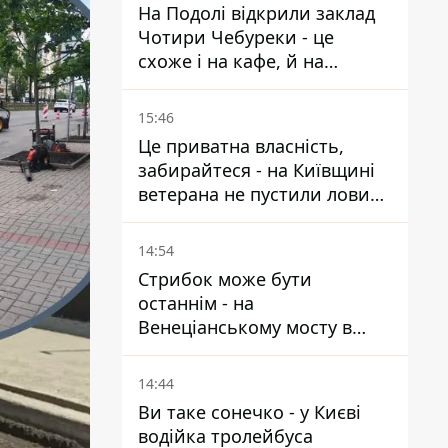
На Подолі відкрили заклад
Чотири Чебуреки - це
схоже і на кафе, й на
фастфуд
15:46
Це приватна власність,
забирайтеся - на Київщині
ветерана не пустили ловити
рибу в озері
14:54
Стрибок може бути
останнім - на
Венеціанському мосту в
Гідропарку встановили
таблички для відчайдухів
14:44
Ви таке сонечко - у Києві
водійка тролейбуса