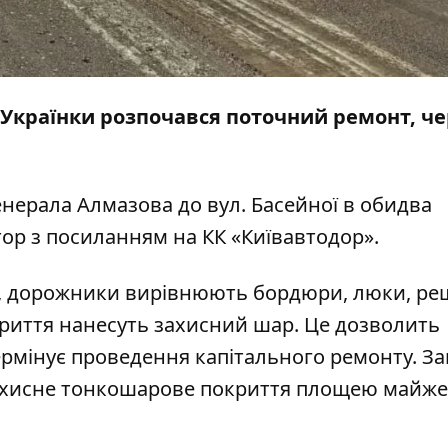
сі Українки розпочався поточний ремонт, че
енерала Алмазова до вул. Басейної в обидва
тор
з посиланням на КК «Київавтодор».
а, дорожники вирівнюють бордюри, люки, ре
криття нанесуть захисний шар. Це дозволить
ермінує проведення капітального ремонту. З
ахисне тонкошарове покриття площею майже 