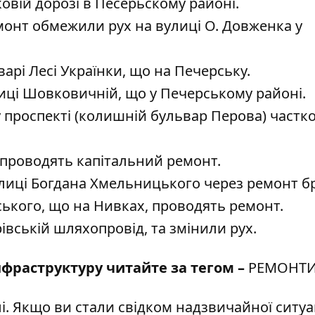
овій дорозі
в Песерьскому районі.
емонт
обмежили рух на вулиці О. Довженка
у
арі Лесі Українки, що на Печерську.
лиці Шовковичній
, що у Печерському районі.
 проспекті
(колишній бульвар Перова) частк
проводять капітальний ремонт.
лиці Богдана Хмельницького
через ремонт бр
ського, що на Нивках, проводять ремонт.
івській шляхопровід
, та змінили рух.
нфраструктуру читайте за тегом –
РЕМОНТИ
і
. Якщо ви стали свідком надзвичайної ситуац