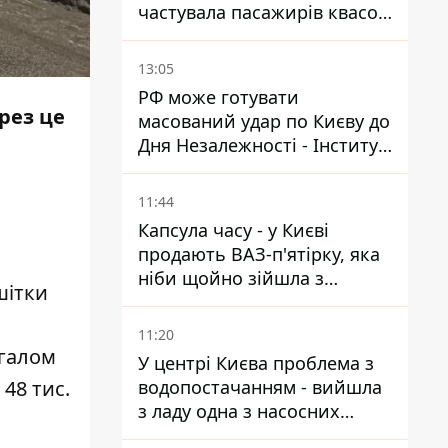
частувала пасажирів квасом
під час знеструмлення
мережі
13:05
РФ може готувати
рез це
масований удар по Києву до
Дня Незалежності - Інститут
вивчення війни
11:44
Капсула часу - у Києві
продають ВАЗ-п'ятірку, яка
ніби щойно зійшла з
шітки
конвейєра
11:20
агалом
У центрі Києва проблема з
водопостачанням - вийшла
48 тис.
з ладу одна з насосних
станцій