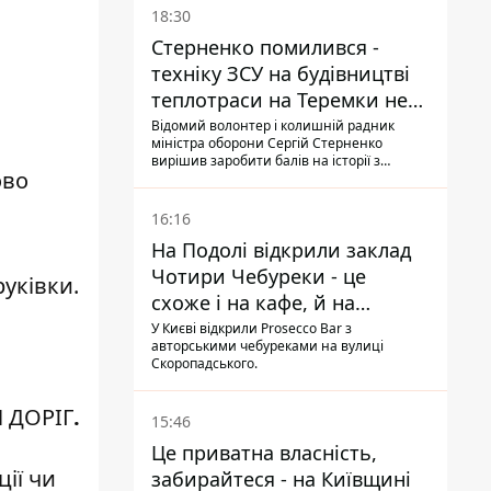
18:30
Стерненко помилився -
техніку ЗСУ на будівництві
теплотраси на Теремки не
задіяли
Відомий волонтер і колишній радник
міністра оборони Сергій Стерненко
вирішив заробити балів на історії з
ово
вирубуванням дерев: він повідомив, що
на місці працює техніка, "передана на
ЗСУ", втім, це виявилося неправдою
16:16
На Подолі відкрили заклад
Чотири Чебуреки - це
уківки.
схоже і на кафе, й на
фастфуд
У Києві відкрили Prosecco Bar з
авторськими чебуреками на вулиці
Скоропадського.
 ДОРІГ
.
15:46
Це приватна власність,
ії чи
забирайтеся - на Київщині