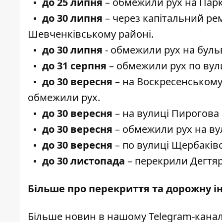
до 25 липня
–
обмежили рух на Парк
до 30 липня
– через капітальний р
Шевченківському районі.
до 30 липня
- обмежили рух на бульв
до 31 серпня
– обмежили
рух по ву
до 30 вересня
– на
Воскресенському
обмежили рух.
до 30 вересня
–
на вулиці Пирогова
до 30 вересня
– обмежили рух
на ву
до 30 вересня
– по вулиці Щербаків
до 30 листопада
–
перекрили Дегтяр
Більше про перекриття та дорожну і
Більше новин в нашому
Telegram-канал