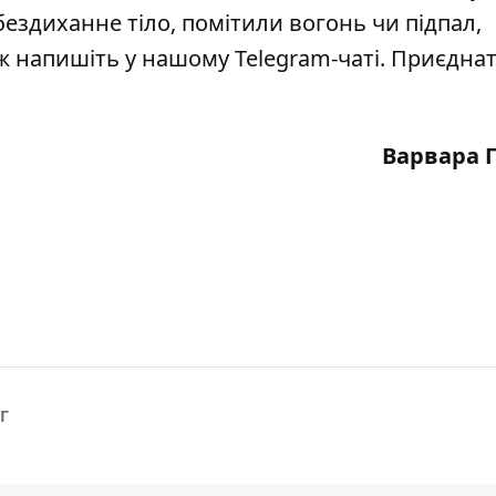
бездиханне тіло, помітили вогонь чи підпал,
кож напишіть у нашому Telegram-чаті. Приєдна
Варвара 
Г