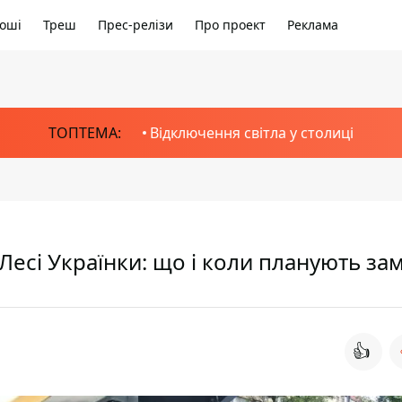
оші
Треш
Прес-релізи
Про проект
Реклама
ТОПТЕМА:
Відключення світла у столиці
Лесі Українки: що і коли планують за
👍