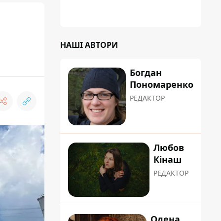
градусну спеку: це про людяність та добру
вдачу
НАШІ АВТОРИ
Богдан
Пономаренко
РЕДАКТОР
Любов
Кінаш
РЕДАКТОР
Олена