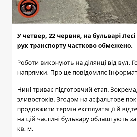
У четвер, 22 червня, на бульварі Ле
рух транспорту частково обмежено.
Роботи виконують на ділянці від вул. Г
напрямки. Про це повідомляє
Інформа
Нині триває підготовчий етап. Зокрем
зливостоків. Згодом на асфальтове по
продовжити термін експлуатації й відт
на цій частині бульвару облаштують з
кв. м.