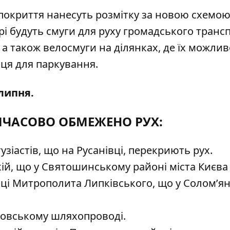
покриття нанесуть розмітку за новою схемо
рі будуть смуги для руху громадського трансп
 а також велосмуги на ділянках, де їх можлив
сця для паркування.
 липня.
МЧАСОВО ОБМЕЖЕНО РУХ:
узіастів
, що на Русанівці, перекриють рух.
ій
, що у Святошинському районі міста Києва
иці Митрополита Липківського
, що у Солом’я
ховському шляхопроводі
.