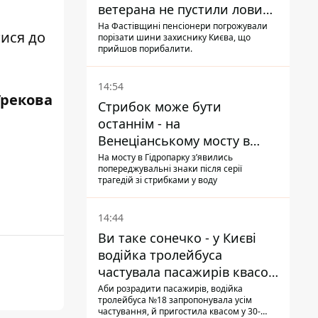
ветерана не пустили ловити
рибу в озері
На Фастівщині пенсіонери погрожували
тися до
порізати шини захиснику Києва, що
прийшов порибалити.
14:54
Грекова
Стрибок може бути
останнім - на
Венеціанському мосту в
Гідропарку встановили
На мосту в Гідропарку зʼявились
попереджувальні знаки після серії
таблички для відчайдухів
трагедій зі стрибками у воду
14:44
Ви таке сонечко - у Києві
водійка тролейбуса
частувала пасажирів квасом
під час знеструмлення
Аби розрадити пасажирів, водійка
тролейбуса №18 запропонувала усім
мережі
частування, й пригостила квасом у 30-