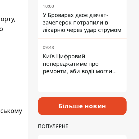
10:00
ю
У Броварах двоє дівчат-
орту,
зачеперок потрапили в
о
лікарню через удар струмом
09:48
Київ Цифровий
попереджатиме про
ремонти, аби водії могли
уникати ділянок із заторами
Більше новин
нському
ПОПУЛЯРНЕ