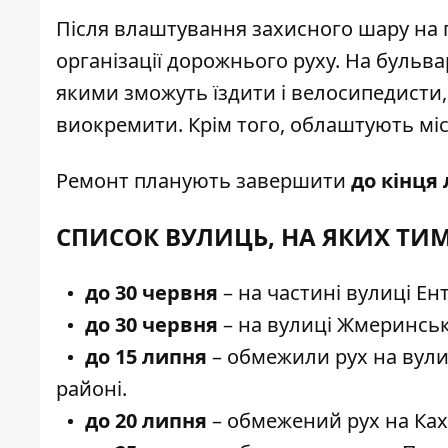
Після влаштування захисного шару на 
організації дорожнього руху. На бульва
якими зможуть їздити і велосипедисти,
виокремити. Крім того, облаштують мі
Ремонт планують завершити
до кінця
СПИСОК ВУЛИЦЬ, НА ЯКИХ ТИ
до 30 червня
– на
частині вулиці Ент
до 30 червня
–
на вулиці Жмеринськ
до 15 липня
– обмежили рух
на вул
районі.
до 20 липня
– обмежений рух
на Ка