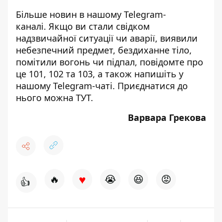
Більше новин в нашому
Telegram-
каналі
. Якщо ви стали свідком
надзвичайної ситуації чи аварії, виявили
небезпечний предмет, бездиханне тіло,
помітили вогонь чи підпал, повідомте про
це 101, 102 та 103, а також напишіть у
нашому Telegram-чаті. Приєднатися до
нього можна
ТУТ
.
Варвара Грекова
♥
🔥
😭
😆
😡
👍