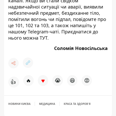
каналі
. Якщо ви стали свідком
надзвичайної ситуації чи аварії, виявили
небезпечний предмет, бездиханне тіло,
помітили вогонь чи підпал, повідомте про
це 101, 102 та 103, а також напишіть у
нашому Telegram-чаті. Приєднатися до
нього можна
ТУТ
.
Соломія Новосільська
♥
🔥
😭
😆
😡
👍
НОВИНИ КИЄВА
МЕДИЦИНА
КРАСА ТА ЗДОРОВ'Я