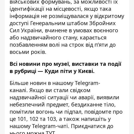
військових формувань, за можливості їх
ідентифікації на місцевості, якщо така
інформація не розміщувалася у відкритому
доступі Генеральним штабом Збройних
Сил України, вчинене в умовах воєнного
або надзвичайного стану, карається
позбавленням волі на строк від п’яти до
восьми років.
Всі новини про музеї, виставки та події
в рубриці —
Куди піти у Києві
.
Більше новин в нашому
Telegram-
каналі
. Якщо ви стали свідком
надзвичайної ситуації чи аварії, виявили
небезпечний предмет, бездиханне тіло,
помітили вогонь чи підпал, повідомте про
це 101, 102 та 103, а також напишіть у
нашому Telegram-чаті. Приєднатися до
нього можна
ТУТ
.