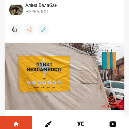
Аліна Балабан
ЖУРНАЛІСТ
👍
На позачерговому засіданні Київської
обласної комісії з питань техногенно-