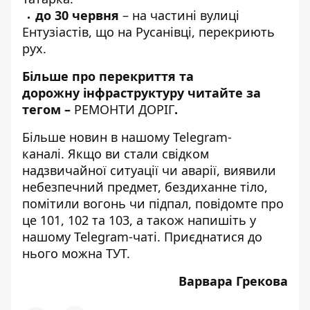
до 30 червня
– на
частині вулиці
Ентузіастів
, що на Русанівці, перекриють
рух.
Більше про перекриття та
дорожну інфраструктуру читайте за
тегом –
РЕМОНТИ ДОРІГ
.
Більше новин в нашому
Telegram-
каналі
. Якщо ви стали свідком
надзвичайної ситуації чи аварії, виявили
небезпечний предмет, бездиханне тіло,
помітили вогонь чи підпал, повідомте про
це 101, 102 та 103, а також напишіть у
нашому Telegram-чаті. Приєднатися до
нього можна
ТУТ
.
Варвара Грекова