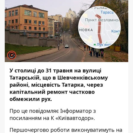
У столиці до 31 травня на вулиці
Татарській, що в Шевченківському
районі, місцевість Татарка, через
капітальний ремонт частково
обмежили рух.
Про це повідомляє
Інформатор
з
посиланням на К «Київавтодор».
Першочергово роботи виконуватимуть на