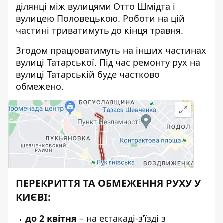
ділянці між вулицями Отто Шмідта і
вулицею Половецькою. Роботи на цій
частині триватимуть до кінця травня.
Згодом працюватимуть на інших частинах
вулиці Татарської. Під час ремонту рух на
вулиці Татарській буде частково
обмежено.
ПЕРЕКРИТТЯ ТА ОБМЕЖЕННЯ РУХУ У
КИЄВІ:
до 2 квітня
–
на естакаді-з’їзді з