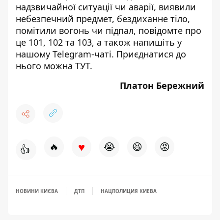
надзвичайної ситуації чи аварії, виявили
небезпечний предмет, бездиханне тіло,
помітили вогонь чи підпал, повідомте про
це 101, 102 та 103, а також напишіть у
нашому Telegram-чаті. Приєднатися до
нього можна
ТУТ
.
Платон Бережний
♥
🔥
😭
😆
😡
👍
НОВИНИ КИЄВА
ДТП
НАЦПОЛИЦИЯ КИЕВА