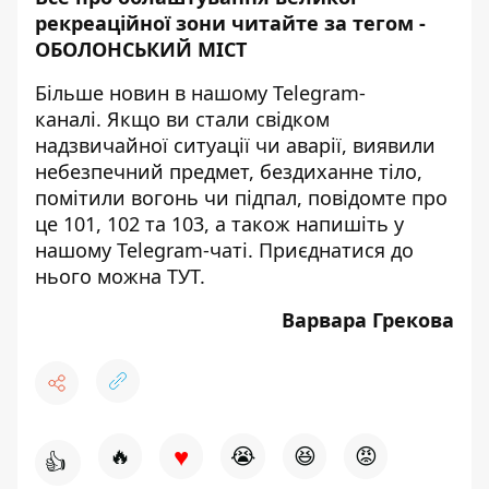
рекреаційної зони читайте за тегом -
ОБОЛОНСЬКИЙ МІСТ
Більше новин в нашому
Telegram-
каналі
. Якщо ви стали свідком
надзвичайної ситуації чи аварії, виявили
небезпечний предмет, бездиханне тіло,
помітили вогонь чи підпал, повідомте про
це 101, 102 та 103, а також напишіть у
нашому Telegram-чаті. Приєднатися до
нього можна
ТУТ
.
Варвара Грекова
♥
🔥
😭
😆
😡
👍