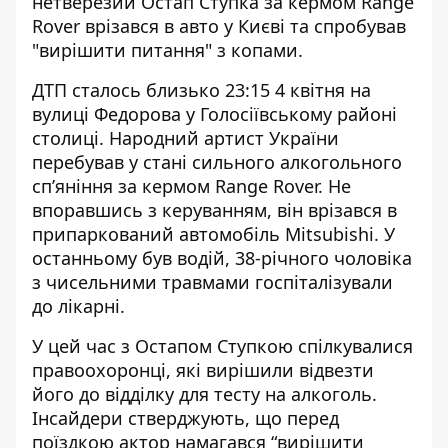
нетверезий Остап Ступка за кермом Range
Rover врізався в авто у Києві та спробував
"вирішити питання" з копами.
ДТП сталось близько 23:15 4 квітня на
вулиці Федорова у Голосіївському районі
столиці. Народний артист України
перебував у стані сильного алкогольного
сп’яніння за кермом Range Rover. Не
впоравшись з керуванням, він врізався в
припаркований автомобіль Mitsubishi. У
останньому був водій, 38-річного чоловіка
з чисельними травмами госпіталізували
до лікарні.
У цей час з Остапом Ступкою спілкувалися
правоохоронці, які вирішили відвезти
його до відділку для тесту на алкоголь.
Інсайдери стверджують, що перед
поїздкою актор намагався “вирішити