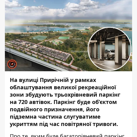
На вулиці Прирічній у рамках
облаштування великої рекреаційної
зони збудують трьохрівневий паркінг
на 720 автівок. Паркінг буде об’єктом
подвійного призначення, його
підземна частина слугуватиме
укриттям під час повітряної тривоги.
Про те, яким буде багаторівневий паркінг,