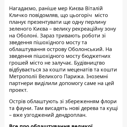
Нагадаємо, раніше мер Києва Віталій
Кличко
повідомляв
, що цьогоріч місто
планує презентувати ще одну перлину
зеленого Києва – велику рекреаційну зону
на Оболоні. Зараз тривають роботи зі
зведення пішохідного мосту та
облаштування острову Оболонський. На
зведення пішохідного мосту бюджетних
грошей місто не залучає. Будівництво
відбувається за кошти меценатів та кошти
Метрополії Великого Парижа. Іноземні
партнери виділили допомогу саме на цей
проект.
Острів облаштують зі збереженням флори
та фауни. Там висадять нові дерева та кущі
– вже узгоджений дендроплан.
Все про облаштування великої