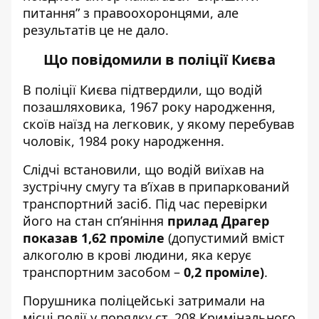
питання” з правоохоронцями, але
результатів це не дало.
Що повідомили в поліції Києва
В поліції Києва підтвердили, що водій
позашляховика, 1967 року народження,
скоїв наїзд на легковик, у якому перебував
чоловік, 1984 року народження.
Слідчі встановили, що водій виїхав на
зустрічну смугу та в’їхав в припаркований
транспортний засіб. Під час перевірки
його на стан сп’яніння
прилад Драгер
показав 1,62 проміле
(допустимий вміст
алкоголю в крові людини, яка керує
транспортним засобом –
0,2 проміле)
.
Порушника поліцейські затримали на
місці події у порядку ст. 208 Кримінального